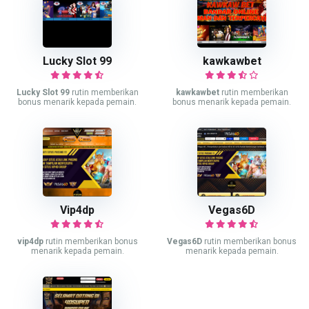
Lucky Slot 99
kawkawbet
Lucky Slot 99
rutin memberikan
kawkawbet
rutin memberikan
bonus menarik kepada pemain.
bonus menarik kepada pemain.
Vip4dp
Vegas6D
vip4dp
rutin memberikan bonus
Vegas6D
rutin memberikan bonus
menarik kepada pemain.
menarik kepada pemain.