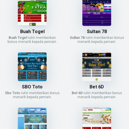
Buah Togel
Sultan 78
Buah Togel
rutin memberikan
Sultan 78
rutin memberikan bonus
bonus menarik kepada pemain.
menarik kepada pemain.
SBO Toto
Bet 6D
Sbo Toto
rutin memberikan bonus
Bet 6D
rutin memberikan bonus
menarik kepada pemain.
menarik kepada pemain.