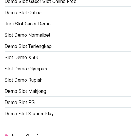
Demo Slot: Gacor Slot Online Free
Demo Slot Online
Judi Slot Gacor Demo
Slot Demo Normalbet
Demo Slot Terlengkap
Slot Demo X500
Slot Demo Olympus
Slot Demo Rupiah
Demo Slot Mahjong
Demo Slot PG
Demo Slot Station Play