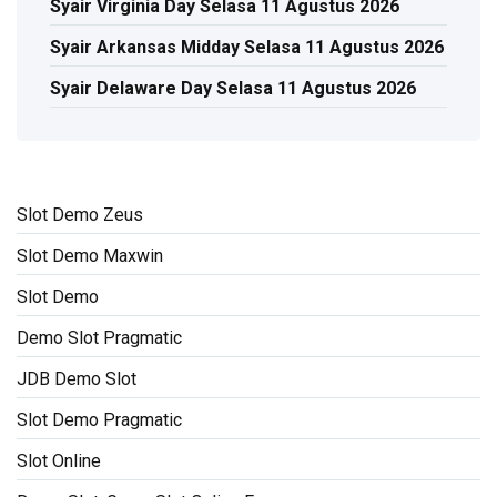
Syair Virginia Day Selasa 11 Agustus 2026
Syair Arkansas Midday Selasa 11 Agustus 2026
Syair Delaware Day Selasa 11 Agustus 2026
Slot Demo Zeus
Slot Demo Maxwin
Slot Demo
Demo Slot Pragmatic
JDB Demo Slot
Slot Demo Pragmatic
Slot Online