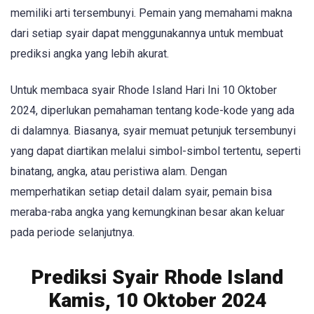
memiliki arti tersembunyi. Pemain yang memahami makna
dari setiap syair dapat menggunakannya untuk membuat
prediksi angka yang lebih akurat.
Untuk membaca syair Rhode Island Hari Ini 10 Oktober
2024, diperlukan pemahaman tentang kode-kode yang ada
di dalamnya. Biasanya, syair memuat petunjuk tersembunyi
yang dapat diartikan melalui simbol-simbol tertentu, seperti
binatang, angka, atau peristiwa alam. Dengan
memperhatikan setiap detail dalam syair, pemain bisa
meraba-raba angka yang kemungkinan besar akan keluar
pada periode selanjutnya.
Prediksi Syair Rhode Island
Kamis, 10 Oktober 2024