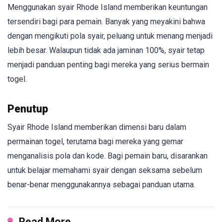
Menggunakan syair Rhode Island memberikan keuntungan
tersendiri bagi para pemain. Banyak yang meyakini bahwa
dengan mengikuti pola syair, peluang untuk menang menjadi
lebih besar. Walaupun tidak ada jaminan 100%, syair tetap
menjadi panduan penting bagi mereka yang serius bermain
togel.
Penutup
Syair Rhode Island memberikan dimensi baru dalam
permainan togel, terutama bagi mereka yang gemar
menganalisis pola dan kode. Bagi pemain baru, disarankan
untuk belajar memahami syair dengan seksama sebelum
benar-benar menggunakannya sebagai panduan utama.
Read More