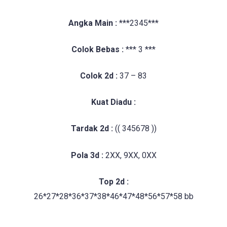
Angka Main :
***2345***
Colok Bebas :
*** 3 ***
Colok 2d :
37 – 83
Kuat Diadu :
Tardak 2d :
(( 345678 ))
Pola 3d :
2XX, 9XX, 0XX
Top 2d :
26*27*28*36*37*38*46*47*48*56*57*58 bb