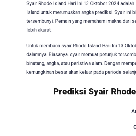
Syair Rhode Island Hari Ini 13 Oktober 2024 adala
Island untuk merumuskan angka prediksi. Syair ini bi
tersembunyi. Pemain yang memahami makna dari se
lebih akurat.
Untuk membaca syair Rhode Island Hari Ini 13 Okt
dalamnya. Biasanya, syair memuat petunjuk tersembu
binatang, angka, atau peristiwa alam. Dengan mempe
kemungkinan besar akan keluar pada periode selanj
Prediksi Syair Rhode
A
C