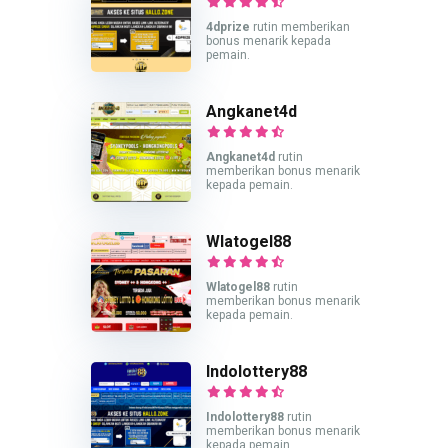
4dprize
rutin memberikan
bonus menarik kepada
pemain.
Angkanet4d
Angkanet4d
rutin
memberikan bonus menarik
kepada pemain.
Wlatogel88
Wlatogel88
rutin
memberikan bonus menarik
kepada pemain.
Indolottery88
Indolottery88
rutin
memberikan bonus menarik
kepada pemain.