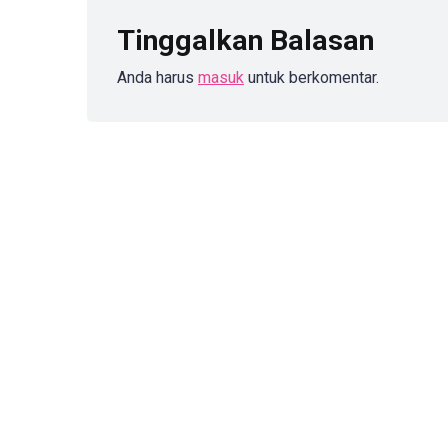
Tinggalkan Balasan
Anda harus
masuk
untuk berkomentar.