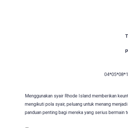
T
P
04*05*08*1
Menggunakan syair Rhode Island memberikan keuntu
mengikuti pola syair, peluang untuk menang menjadi 
panduan penting bagi mereka yang serius bermain t