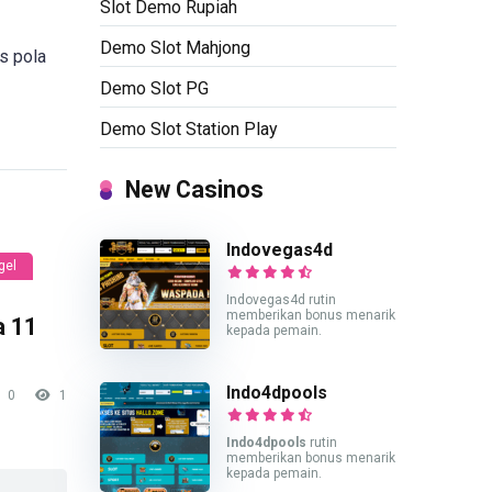
Slot Demo Rupiah
Demo Slot Mahjong
s pola
Demo Slot PG
Demo Slot Station Play
New Casinos
Indovegas4d
gel
Indovegas4d rutin
memberikan bonus menarik
a 11
kepada pemain.
Indo4dpools
0
1
Indo4dpools
rutin
memberikan bonus menarik
kepada pemain.