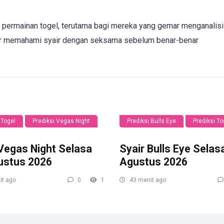
 permainan togel, terutama bagi mereka yang gemar menganalisi
ajar memahami syair dengan seksama sebelum benar-benar
 Togel
Prediksi Vegas Night
Prediksi Bulls Eye
Prediksi To
 Vegas Night Selasa
Syair Bulls Eye Selas
ustus 2026
Agustus 2026
it ago
0
1
43 menit ago