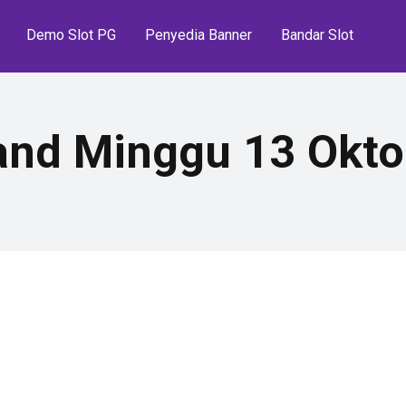
Demo Slot PG
Penyedia Banner
Bandar Slot
land Minggu 13 Okt