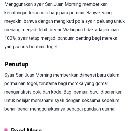
Menggunakan syair San Juan Morning memberikan
keuntungan tersendiri bagi para pemain. Banyak yang
meyakini bahwa dengan mengikuti pola syair, peluang untuk
menang menjadi lebih besar. Walaupun tidak ada jaminan
100%, syair tetap menjadi panduan penting bagi mereka
yang serius bermain togel.
Penutup
Syair San Juan Morning memberikan dimensi baru dalam
permainan togel, terutama bagi mereka yang gemar
menganalisis pola dan kode. Bagi pemain baru, disarankan
untuk belajar memahami syair dengan seksama sebelum
benar-benar menggunakannya sebagai panduan utama.
Read More