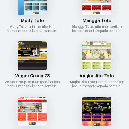
Mcity Toto
Mangga Toto
Mcity Toto
rutin memberikan
Mangga Toto
rutin memberikan
bonus menarik kepada pemain.
bonus menarik kepada pemain.
Vegas Group 78
Angka Jitu Toto
Vegas Group 78
rutin memberikan
Angka Jitu
Toto
rutin memberikan
bonus menarik kepada pemain.
bonus menarik kepada pemain.