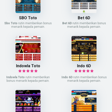
SBO Toto
Bet 6D
Sbo Toto
rutin memberikan bonus
Bet 6D
rutin memberikan bonus
menarik kepada pemain.
menarik kepada pemain.
Indowla Toto
Indo 6D
Indowla Toto
rutin memberikan
Indo 6D
rutin memberikan bonus
bonus menarik kepada pemain.
menarik kepada pemain.