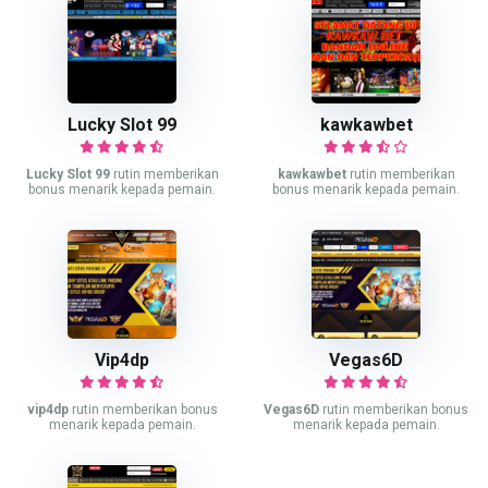
Lucky Slot 99
kawkawbet
Lucky Slot 99
rutin memberikan
kawkawbet
rutin memberikan
bonus menarik kepada pemain.
bonus menarik kepada pemain.
Vip4dp
Vegas6D
vip4dp
rutin memberikan bonus
Vegas6D
rutin memberikan bonus
menarik kepada pemain.
menarik kepada pemain.