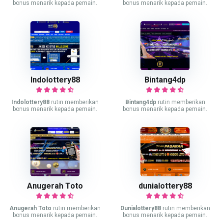
bonus menarik kepada pemain.
bonus menarik kepada pemain.
Indolottery88
Bintang4dp
Indolottery88
rutin memberikan
Bintang4dp
rutin memberikan
bonus menarik kepada pemain.
bonus menarik kepada pemain.
Anugerah Toto
dunialottery88
Anugerah Toto
rutin memberikan
Dunialottery88
rutin memberikan
bonus menarik kepada pemain.
bonus menarik kepada pemain.