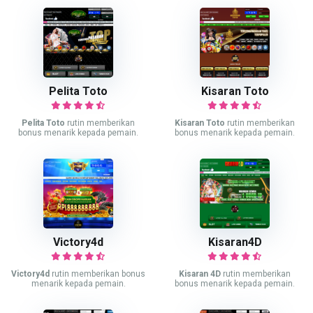
Pelita Toto
Kisaran Toto
Pelita Toto
rutin memberikan
Kisaran Toto
rutin memberikan
bonus menarik kepada pemain.
bonus menarik kepada pemain.
Victory4d
Kisaran4D
Victory4d
rutin memberikan bonus
Kisaran 4D
rutin memberikan
menarik kepada pemain.
bonus menarik kepada pemain.