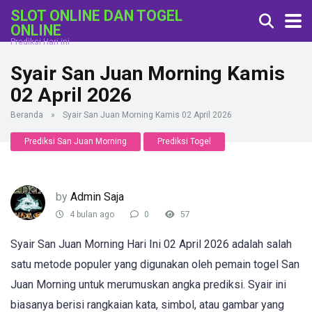
SLOT ONLINE DAN TOGEL
ONLINE
Prediksi Hari ini
Syair San Juan Morning Kamis
02 April 2026
Beranda
»
Syair San Juan Morning Kamis 02 April 2026
Prediksi San Juan Morning
Prediksi Togel
by
Admin Saja
4 bulan ago
0
57
Syair San Juan Morning Hari Ini 02 April 2026 adalah salah
satu metode populer yang digunakan oleh pemain togel San
Juan Morning untuk merumuskan angka prediksi. Syair ini
biasanya berisi rangkaian kata, simbol, atau gambar yang