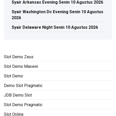
Syair Arkansas Evening Senin 10 Agustus 2026
Syair Washington Dc Evening Senin 10 Agustus
2026
Syair Delaware Night Senin 10 Agustus 2026
Slot Demo Zeus
Slot Demo Maxwin
Slot Demo
Demo Slot Pragmatic
JDB Demo Slot
Slot Demo Pragmatic
Slot Online