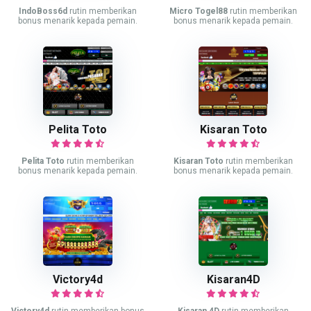
IndoBoss6d
rutin memberikan
Micro Togel88
rutin memberikan
bonus menarik kepada pemain.
bonus menarik kepada pemain.
Pelita Toto
Kisaran Toto
Pelita Toto
rutin memberikan
Kisaran Toto
rutin memberikan
bonus menarik kepada pemain.
bonus menarik kepada pemain.
Victory4d
Kisaran4D
Victory4d
rutin memberikan bonus
Kisaran 4D
rutin memberikan