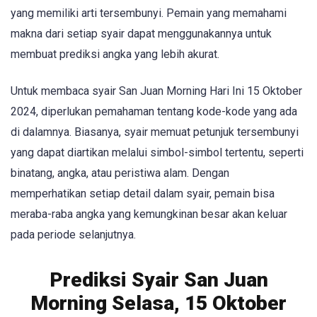
yang memiliki arti tersembunyi. Pemain yang memahami
makna dari setiap syair dapat menggunakannya untuk
membuat prediksi angka yang lebih akurat.
Untuk membaca syair San Juan Morning Hari Ini 15 Oktober
2024, diperlukan pemahaman tentang kode-kode yang ada
di dalamnya. Biasanya, syair memuat petunjuk tersembunyi
yang dapat diartikan melalui simbol-simbol tertentu, seperti
binatang, angka, atau peristiwa alam. Dengan
memperhatikan setiap detail dalam syair, pemain bisa
meraba-raba angka yang kemungkinan besar akan keluar
pada periode selanjutnya.
Prediksi Syair San Juan
Morning Selasa, 15 Oktober