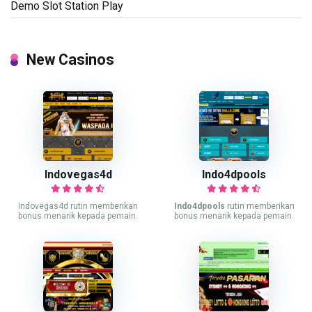
Demo Slot Station Play
New Casinos
Indovegas4d
Indo4dpools
Indovegas4d rutin memberikan
Indo4dpools
rutin memberikan
bonus menarik kepada pemain.
bonus menarik kepada pemain.