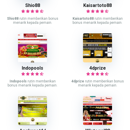
Shio88
Kaisartoto88
Shio88
rutin memberikan bonus
Kaisartoto88
rutin memberikan
menarik kepada pemain.
bonus menarik kepada pemain.
Indopools
4dprize
Indopools
rutin memberikan
4dprize
rutin memberikan bonus
bonus menarik kepada pemain.
menarik kepada pemain.