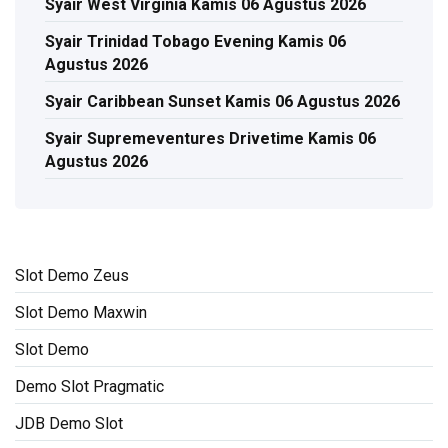
Syair West Virginia Kamis 06 Agustus 2026
Syair Trinidad Tobago Evening Kamis 06
Agustus 2026
Syair Caribbean Sunset Kamis 06 Agustus 2026
Syair Supremeventures Drivetime Kamis 06
Agustus 2026
Slot Demo Zeus
Slot Demo Maxwin
Slot Demo
Demo Slot Pragmatic
JDB Demo Slot