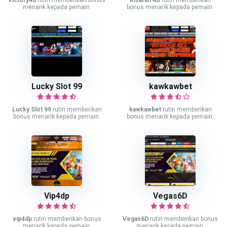
menarik kepada pemain.
bonus menarik kepada pemain.
Lucky Slot 99
kawkawbet
Lucky Slot 99
rutin memberikan
kawkawbet
rutin memberikan
bonus menarik kepada pemain.
bonus menarik kepada pemain.
Vip4dp
Vegas6D
vip4dp
rutin memberikan bonus
Vegas6D
rutin memberikan bonus
menarik kepada pemain.
menarik kepada pemain.