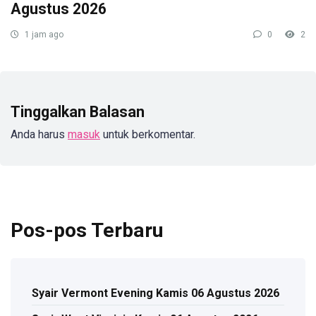
Agustus 2026
1 jam ago
0
2
Tinggalkan Balasan
Anda harus
masuk
untuk berkomentar.
Pos-pos Terbaru
Syair Vermont Evening Kamis 06 Agustus 2026