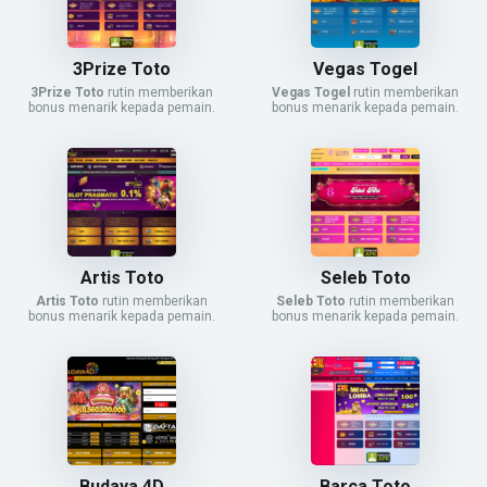
3Prize Toto
Vegas Togel
3Prize Toto
rutin memberikan
Vegas Togel
rutin memberikan
bonus menarik kepada pemain.
bonus menarik kepada pemain.
Artis Toto
Seleb Toto
Artis Toto
rutin memberikan
Seleb Toto
rutin memberikan
bonus menarik kepada pemain.
bonus menarik kepada pemain.
Budaya 4D
Barca Toto