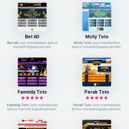
Bet 6D
Mcity Toto
Bet 6D
rutin memberikan bonus
Mcity Toto
rutin memberikan
menarik kepada pemain.
bonus menarik kepada pemain.
Fammily Toto
Perak Toto
Fammily Toto
rutin memberikan
Perak Toto
rutin memberikan
bonus menarik kepada pemain.
bonus menarik kepada pemain.