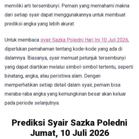
memiliki arti tersembunyi. Pemain yang memahami makna
dari setiap syair dapat menggunakannya untuk membuat
prediksi angka yang lebih akurat.
Untuk membaca
syair Sazka Poledni Hari Ini 10 Juli 2026
,
diperlukan pemahaman tentang kode-kode yang ada di
dalamnya. Biasanya, syair memuat petunjuk tersembunyi
yang dapat diartikan melalui simbol-simbol tertentu, seperti
binatang, angka, atau peristiwa alam. Dengan
memperhatikan setiap detail dalam syair, pemain bisa
meraba-raba angka yang kemungkinan besar akan keluar
pada periode selanjutnya.
Prediksi Syair Sazka Poledni
Jumat, 10 Juli 2026