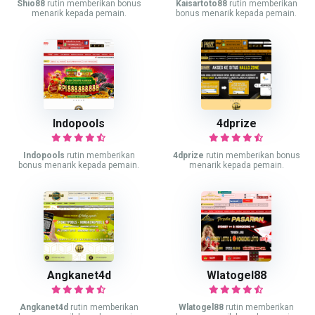
Shio88
rutin memberikan bonus
Kaisartoto88
rutin memberikan
menarik kepada pemain.
bonus menarik kepada pemain.
Indopools
4dprize
Indopools
rutin memberikan
4dprize
rutin memberikan bonus
bonus menarik kepada pemain.
menarik kepada pemain.
Angkanet4d
Wlatogel88
Angkanet4d
rutin memberikan
Wlatogel88
rutin memberikan