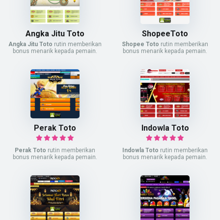
Angka Jitu Toto
ShopeeToto
Angka Jitu
Toto
rutin memberikan
Shopee Toto
rutin memberikan
bonus menarik kepada pemain.
bonus menarik kepada pemain.
Perak Toto
Indowla Toto
Perak Toto
rutin memberikan
Indowla Toto
rutin memberikan
bonus menarik kepada pemain.
bonus menarik kepada pemain.