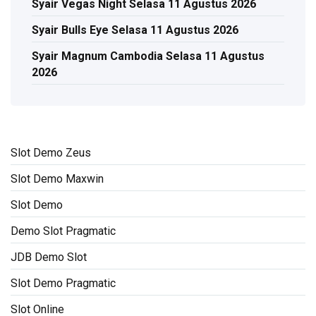
Syair Vegas Night Selasa 11 Agustus 2026
Syair Bulls Eye Selasa 11 Agustus 2026
Syair Magnum Cambodia Selasa 11 Agustus
2026
Slot Demo Zeus
Slot Demo Maxwin
Slot Demo
Demo Slot Pragmatic
JDB Demo Slot
Slot Demo Pragmatic
Slot Online