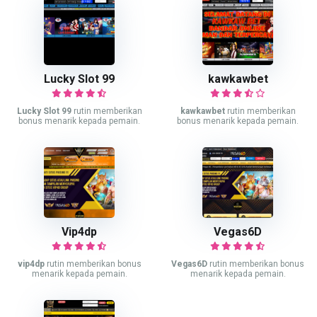
Lucky Slot 99
kawkawbet
Lucky Slot 99
rutin memberikan
kawkawbet
rutin memberikan
bonus menarik kepada pemain.
bonus menarik kepada pemain.
Vip4dp
Vegas6D
vip4dp
rutin memberikan bonus
Vegas6D
rutin memberikan bonus
menarik kepada pemain.
menarik kepada pemain.