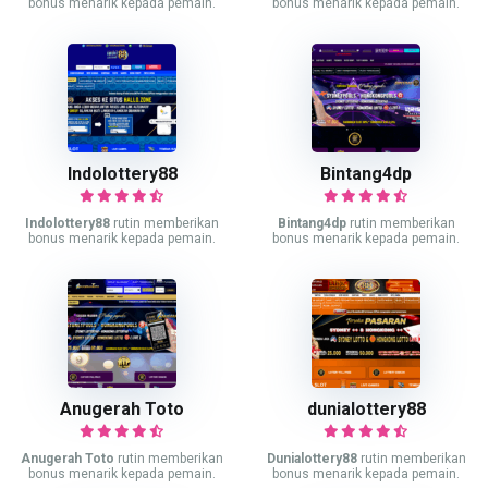
bonus menarik kepada pemain.
bonus menarik kepada pemain.
Indolottery88
Bintang4dp
Indolottery88
rutin memberikan
Bintang4dp
rutin memberikan
bonus menarik kepada pemain.
bonus menarik kepada pemain.
Anugerah Toto
dunialottery88
Anugerah Toto
rutin memberikan
Dunialottery88
rutin memberikan
bonus menarik kepada pemain.
bonus menarik kepada pemain.