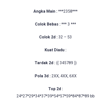
Angka Main :
***2358***
Colok Bebas :
*** 3 ***
Colok 2d :
32 – 53
Kuat Diadu :
Tardak 2d :
(( 345789 ))
Pola 3d :
2XX, 4XX, 6XX
Top 2d :
24*27*29*34*37*39*54*57*59*84*87*89 bb