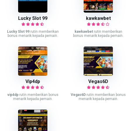
Lucky Slot 99
kawkawbet
Lucky Slot 99
rutin memberikan
kawkawbet
rutin memberikan
bonus menarik kepada pemain.
bonus menarik kepada pemain.
Vip4dp
Vegas6D
vip4dp
rutin memberikan bonus
Vegas6D
rutin memberikan bonus
menarik kepada pemain.
menarik kepada pemain.