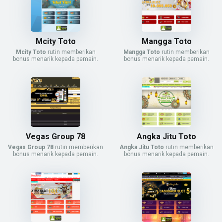
Mcity Toto
Mangga Toto
Mcity Toto
rutin memberikan
Mangga Toto
rutin memberikan
bonus menarik kepada pemain.
bonus menarik kepada pemain.
Vegas Group 78
Angka Jitu Toto
Vegas Group 78
rutin memberikan
Angka Jitu
Toto
rutin memberikan
bonus menarik kepada pemain.
bonus menarik kepada pemain.