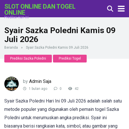
SLOT ONLINE DAN TOGEL
ONLINE
Prediksi Hari ini
Syair Sazka Poledni Kamis 09
Juli 2026
Beranda
»
Syair Sazka Poledni Kamis 09 Juli 2026
Prediksi Sazka Poledni
Prediksi Togel
by
Admin Saja
1 bulan ago
0
42
Syair Sazka Poledni Hari Ini 09 Juli 2026 adalah salah satu
metode populer yang digunakan oleh pemain togel Sazka
Poledni untuk merumuskan angka prediksi. Syair ini
biasanya berisi rangkaian kata, simbol, atau gambar yang