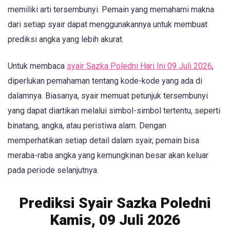
memiliki arti tersembunyi. Pemain yang memahami makna
dari setiap syair dapat menggunakannya untuk membuat
prediksi angka yang lebih akurat.
Untuk membaca
syair Sazka Poledni Hari Ini 09 Juli 2026
,
diperlukan pemahaman tentang kode-kode yang ada di
dalamnya. Biasanya, syair memuat petunjuk tersembunyi
yang dapat diartikan melalui simbol-simbol tertentu, seperti
binatang, angka, atau peristiwa alam. Dengan
memperhatikan setiap detail dalam syair, pemain bisa
meraba-raba angka yang kemungkinan besar akan keluar
pada periode selanjutnya.
Prediksi Syair Sazka Poledni
Kamis, 09 Juli 2026