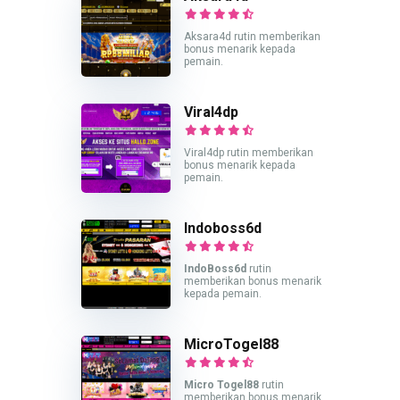
Aksara4d rutin memberikan
bonus menarik kepada
pemain.
Viral4dp
Viral4dp rutin memberikan
bonus menarik kepada
pemain.
Indoboss6d
IndoBoss6d
rutin
memberikan bonus menarik
kepada pemain.
MicroTogel88
Micro Togel88
rutin
memberikan bonus menarik