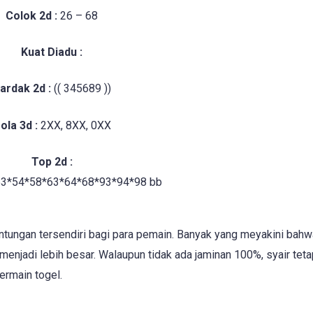
Colok 2d :
26 – 68
Kuat Diadu :
ardak 2d :
(( 345689 ))
ola 3d :
2XX, 8XX, 0XX
Top 2d :
3*54*58*63*64*68*93*94*98 bb
ungan tersendiri bagi para pemain. Banyak yang meyakini bahw
menjadi lebih besar. Walaupun tidak ada jaminan 100%, syair teta
ermain togel.