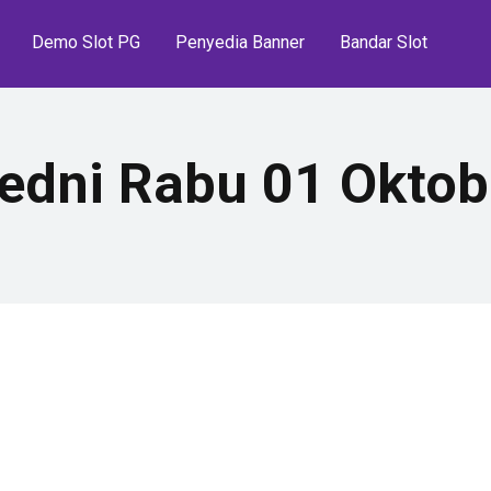
Demo Slot PG
Penyedia Banner
Bandar Slot
ledni Rabu 01 Okto