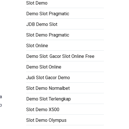
Slot Demo
Demo Slot Pragmatic
JDB Demo Slot
Slot Demo Pragmatic
Slot Online
Demo Slot: Gacor Slot Online Free
Demo Slot Online
Judi Slot Gacor Demo
Slot Demo Normalbet
a
Demo Slot Terlengkap
p
Slot Demo X500
Slot Demo Olympus