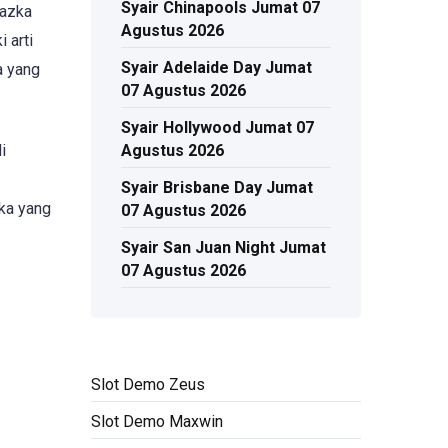
Syair Chinapools Jumat 07
Sazka
Agustus 2026
 arti
Syair Adelaide Day Jumat
a yang
07 Agustus 2026
Syair Hollywood Jumat 07
i
Agustus 2026
Syair Brisbane Day Jumat
gka yang
07 Agustus 2026
Syair San Juan Night Jumat
07 Agustus 2026
Slot Demo Zeus
Slot Demo Maxwin