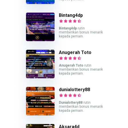
Bintang4dp
Bintang4dp
rutin
memberikan bonus menarik
kepada pemain.
Anugerah Toto
Anugerah Toto
rutin
memberikan bonus menarik
kepada pemain.
dunialottery88
Dunialottery88
rutin
memberikan bonus menarik
kepada pemain.
Aksara4d