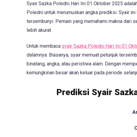
Syair Sazka Poledni Hari Ini 01 Oktober 2025 adal
Poledni untuk merumuskan angka prediksi. Syair ini 
tersembunyi. Pemain yang memahami makna dari se
lebih akurat.
Untuk membaca
syair Sazka Poledni Hari Ini 01 Ok
dalamnya. Biasanya, syair memuat petunjuk tersembu
binatang, angka, atau peristiwa alam. Dengan mempe
kemungkinan besar akan keluar pada periode selanj
Prediksi Syair Sazk
A
C