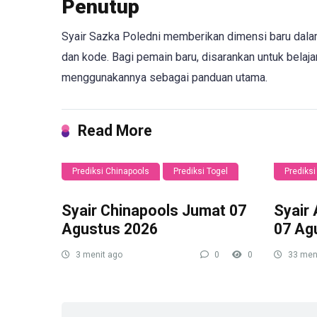
Penutup
Syair Sazka Poledni memberikan dimensi baru dala
dan kode. Bagi pemain baru, disarankan untuk bel
menggunakannya sebagai panduan utama.
Read More
Prediksi Chinapools
Prediksi Togel
Prediksi
Syair Chinapools Jumat 07
Syair
Agustus 2026
07 Ag
3 menit ago
0
0
33 men