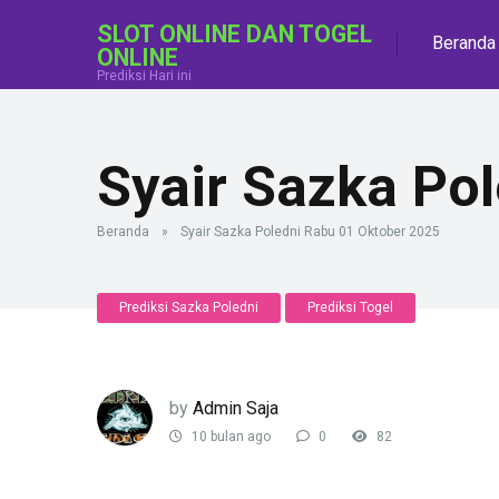
SLOT ONLINE DAN TOGEL
Beranda
ONLINE
Prediksi Hari ini
Syair Sazka Po
Beranda
»
Syair Sazka Poledni Rabu 01 Oktober 2025
Prediksi Sazka Poledni
Prediksi Togel
by
Admin Saja
10 bulan ago
0
82