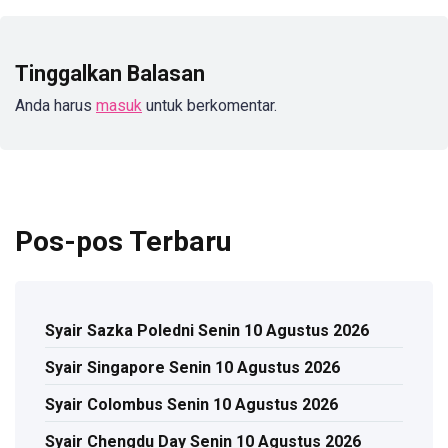
Tinggalkan Balasan
Anda harus
masuk
untuk berkomentar.
Pos-pos Terbaru
Syair Sazka Poledni Senin 10 Agustus 2026
Syair Singapore Senin 10 Agustus 2026
Syair Colombus Senin 10 Agustus 2026
Syair Chengdu Day Senin 10 Agustus 2026