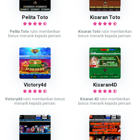
Pelita Toto
Kisaran Toto
Pelita Toto
rutin memberikan
Kisaran Toto
rutin memberikan
bonus menarik kepada pemain.
bonus menarik kepada pemain.
Victory4d
Kisaran4D
Victory4d
rutin memberikan bonus
Kisaran 4D
rutin memberikan
menarik kepada pemain.
bonus menarik kepada pemain.