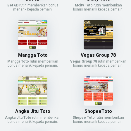
Bet 6D
rutin memberikan bonus
Mcity Toto
rutin memberikan
menarik kepada pemain.
bonus menarik kepada pemain.
Mangga Toto
Vegas Group 78
Mangga Toto
rutin memberikan
Vegas Group 78
rutin memberikan
bonus menarik kepada pemain.
bonus menarik kepada pemain.
Angka Jitu Toto
ShopeeToto
Angka Jitu
Toto
rutin memberikan
Shopee Toto
rutin memberikan
bonus menarik kepada pemain.
bonus menarik kepada pemain.