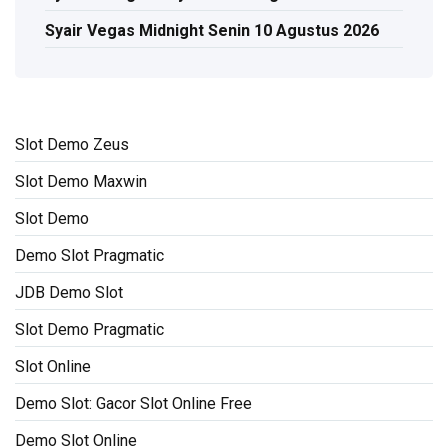
Syair Vegas Midnight Senin 10 Agustus 2026
Slot Demo Zeus
Slot Demo Maxwin
Slot Demo
Demo Slot Pragmatic
JDB Demo Slot
Slot Demo Pragmatic
Slot Online
Demo Slot: Gacor Slot Online Free
Demo Slot Online