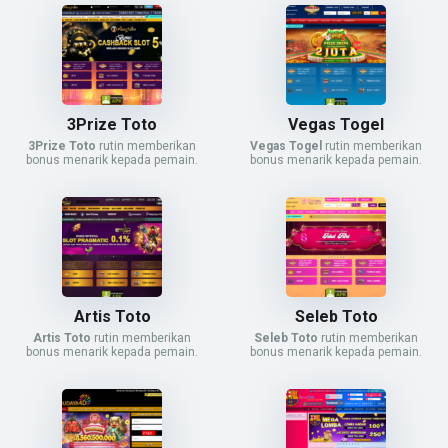
3Prize Toto
Vegas Togel
3Prize Toto
rutin memberikan
Vegas Togel
rutin memberikan
bonus menarik kepada pemain.
bonus menarik kepada pemain.
Artis Toto
Seleb Toto
Artis Toto
rutin memberikan
Seleb Toto
rutin memberikan
bonus menarik kepada pemain.
bonus menarik kepada pemain.