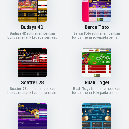
Budaya 4D
Barca Toto
Budaya 4D
rutin memberikan
Barca Toto
rutin memberikan
bonus menarik kepada pemain.
bonus menarik kepada pemain.
Scatter 78
Buah Togel
Scatter 78
rutin memberikan
Buah Togel
rutin memberikan
bonus menarik kepada pemain.
bonus menarik kepada pemain.