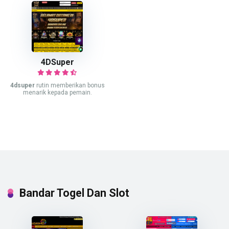
4DSuper
4dsuper
rutin memberikan bonus
menarik kepada pemain.
Bandar Togel Dan Slot