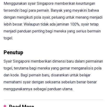
Menggunakan syair Singapore memberikan keuntungan
tersendiri bagi para pemain. Banyak yang meyakini bahwa
dengan mengikuti pola syair, peluang untuk menang menjadi
lebih besar. Walaupun tidak ada jaminan 100%, syair tetap
menjadi panduan penting bagi mereka yang serius bermain
togel.
Penutup
Syair Singapore memberikan dimensi baru dalam permainan
togel, terutama bagi mereka yang gemar menganalisis pola
dan kode. Bagi pemain baru, disarankan untuk belajar
memahami syair dengan seksama sebelum benar-benar
menggunakannya sebagai panduan utama.
Read More