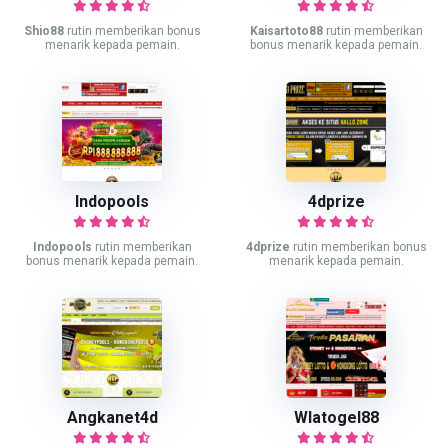
Shio88
rutin memberikan bonus
Kaisartoto88
rutin memberikan
menarik kepada pemain.
bonus menarik kepada pemain.
Indopools
4dprize
Indopools
rutin memberikan
4dprize
rutin memberikan bonus
bonus menarik kepada pemain.
menarik kepada pemain.
Angkanet4d
Wlatogel88