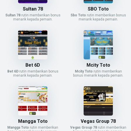
Sultan 78
SBO Toto
Sultan 78
rutin memberikan bonus
Sbo Toto
rutin memberikan bonus
menarik kepada pemain.
menarik kepada pemain.
Bet 6D
Mcity Toto
Bet 6D
rutin memberikan bonus
Mcity Toto
rutin memberikan
menarik kepada pemain.
bonus menarik kepada pemain.
Mangga Toto
Vegas Group 78
Mangga Toto
rutin memberikan
Vegas Group 78
rutin memberikan