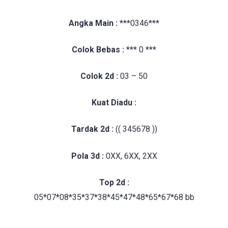
Angka Main :
***0346***
Colok Bebas :
*** 0 ***
Colok 2d :
03 – 50
Kuat Diadu :
Tardak 2d :
(( 345678 ))
Pola 3d :
0XX, 6XX, 2XX
Top 2d :
05*07*08*35*37*38*45*47*48*65*67*68 bb