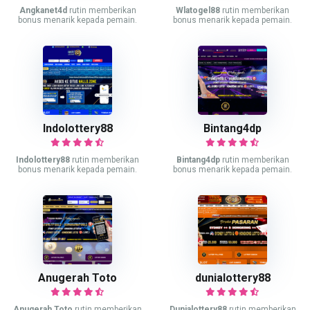
Angkanet4d
rutin memberikan
Wlatogel88
rutin memberikan
bonus menarik kepada pemain.
bonus menarik kepada pemain.
Indolottery88
Bintang4dp
Indolottery88
rutin memberikan
Bintang4dp
rutin memberikan
bonus menarik kepada pemain.
bonus menarik kepada pemain.
Anugerah Toto
dunialottery88
Anugerah Toto
rutin memberikan
Dunialottery88
rutin memberikan