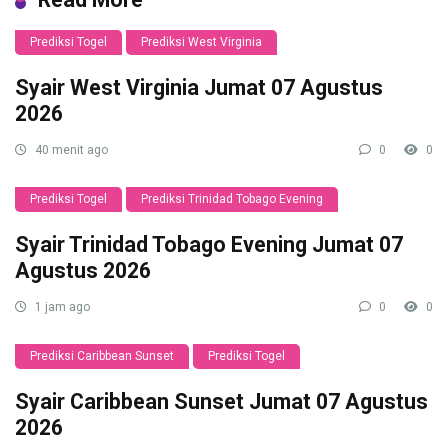
Prediksi Togel
Prediksi West Virginia
Syair West Virginia Jumat 07 Agustus
2026
40 menit ago
0
0
Prediksi Togel
Prediksi Trinidad Tobago Evening
Syair Trinidad Tobago Evening Jumat 07
Agustus 2026
1 jam ago
0
0
Prediksi Caribbean Sunset
Prediksi Togel
Syair Caribbean Sunset Jumat 07 Agustus
2026