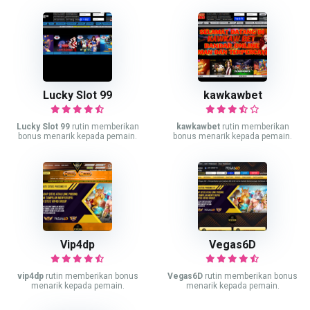
Lucky Slot 99
kawkawbet
Lucky Slot 99
rutin memberikan
kawkawbet
rutin memberikan
bonus menarik kepada pemain.
bonus menarik kepada pemain.
Vip4dp
Vegas6D
vip4dp
rutin memberikan bonus
Vegas6D
rutin memberikan bonus
menarik kepada pemain.
menarik kepada pemain.