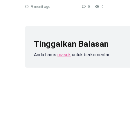
9 menit ago
0
0
Tinggalkan Balasan
Anda harus
masuk
untuk berkomentar.