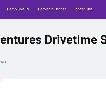
Demo Slot PG
Penyedia Banner
Bandar Slot
entures Drivetime 
 2024