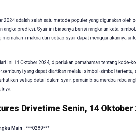
er 2024 adalah salah satu metode populer yang digunakan oleh 
gka prediksi. Syair ini biasanya berisi rangkaian kata, simbol,
ng memahami makna dari setiap syair dapat menggunakannya unt
ri Ini 14 Oktober 2024, diperlukan pemahaman tentang kode-k
rsembunyi yang dapat diartikan melalui simbol-simbol tertentu, 
rhatikan setiap detail dalam syair, pemain bisa meraba-raba an
utnya.
ures Drivetime Senin, 14 Oktober
ngka Main :
***0289***