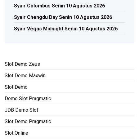
Syair Colombus Senin 10 Agustus 2026
Syair Chengdu Day Senin 10 Agustus 2026
Syair Vegas Midnight Senin 10 Agustus 2026
Slot Demo Zeus
Slot Demo Maxwin
Slot Demo
Demo Slot Pragmatic
JDB Demo Slot
Slot Demo Pragmatic
Slot Online