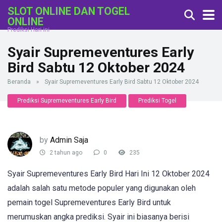
SLOT ONLINE DAN TOGEL
ONLINE
Prediksi Hari ini
Syair Supremeventures Early
Bird Sabtu 12 Oktober 2024
Beranda
»
Syair Supremeventures Early Bird Sabtu 12 Oktober 2024
Prediksi Supremeventures Early Bird
Prediksi Togel
by
Admin Saja
2 tahun ago
0
235
Syair Supremeventures Early Bird Hari Ini 12 Oktober 2024
adalah salah satu metode populer yang digunakan oleh
pemain togel Supremeventures Early Bird untuk
merumuskan angka prediksi. Syair ini biasanya berisi