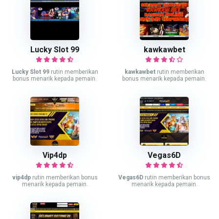
Lucky Slot 99
kawkawbet
Lucky Slot 99
rutin memberikan
kawkawbet
rutin memberikan
bonus menarik kepada pemain.
bonus menarik kepada pemain.
Vip4dp
Vegas6D
vip4dp
rutin memberikan bonus
Vegas6D
rutin memberikan bonus
menarik kepada pemain.
menarik kepada pemain.