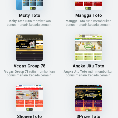
Mcity Toto
Mangga Toto
Mcity Toto
rutin memberikan
Mangga Toto
rutin memberikan
bonus menarik kepada pemain.
bonus menarik kepada pemain.
Vegas Group 78
Angka Jitu Toto
Vegas Group 78
rutin memberikan
Angka Jitu
Toto
rutin memberikan
bonus menarik kepada pemain.
bonus menarik kepada pemain.
ShopeeToto
3Prize Toto