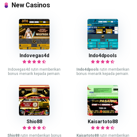
New Casinos
Indovegas4d
Indo4dpools
Indovegas4d rutin memberikan
Indo4dpools
rutin memberikan
bonus menarik kepada pemain.
bonus menarik kepada pemain.
Shio88
Kaisartoto88
Shio88
rutin memberikan bonus
Kaisartoto88
rutin memberikan