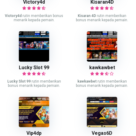
Victory4d
Kisaran4D
Victory4d
rutin memberikan bonus
Kisaran 4D
rutin memberikan
menarik kepada pemain.
bonus menarik kepada pemain.
Lucky Slot 99
kawkawbet
Lucky Slot 99
rutin memberikan
kawkawbet
rutin memberikan
bonus menarik kepada pemain.
bonus menarik kepada pemain.
Vip4dp
Vegas6D