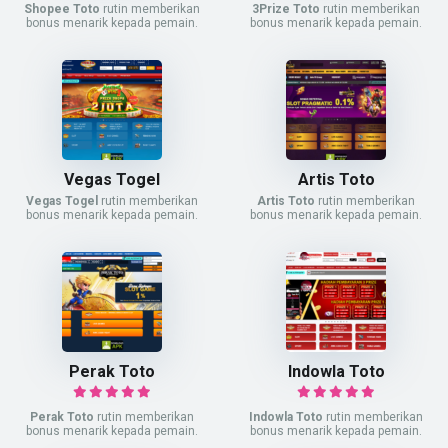
Shopee Toto
rutin memberikan
3Prize Toto
rutin memberikan
bonus menarik kepada pemain.
bonus menarik kepada pemain.
Vegas Togel
Artis Toto
Vegas Togel
rutin memberikan
Artis Toto
rutin memberikan
bonus menarik kepada pemain.
bonus menarik kepada pemain.
Perak Toto
Indowla Toto
Perak Toto
rutin memberikan
Indowla Toto
rutin memberikan
bonus menarik kepada pemain.
bonus menarik kepada pemain.