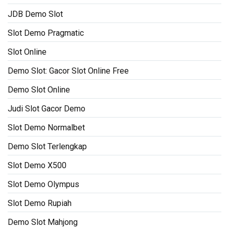
JDB Demo Slot
Slot Demo Pragmatic
Slot Online
Demo Slot: Gacor Slot Online Free
Demo Slot Online
Judi Slot Gacor Demo
Slot Demo Normalbet
Demo Slot Terlengkap
Slot Demo X500
Slot Demo Olympus
Slot Demo Rupiah
Demo Slot Mahjong