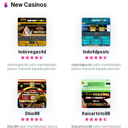
New Casinos
Indovegas4d
Indo4dpools
Indovegas4d rutin memberikan
Indo4dpools
rutin memberikan
bonus menarik kepada pemain.
bonus menarik kepada pemain.
Shio88
Kaisartoto88
Shio88
rutin memberikan bonus
Kaisartoto88
rutin memberikan