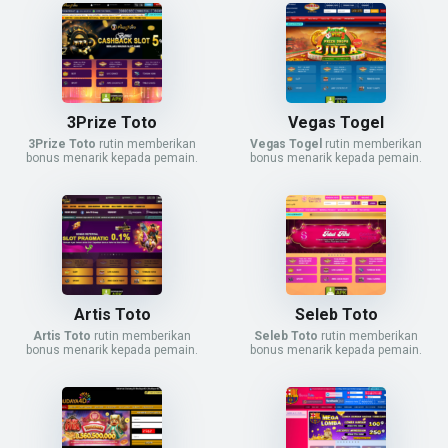
3Prize Toto
Vegas Togel
3Prize Toto
rutin memberikan
Vegas Togel
rutin memberikan
bonus menarik kepada pemain.
bonus menarik kepada pemain.
Artis Toto
Seleb Toto
Artis Toto
rutin memberikan
Seleb Toto
rutin memberikan
bonus menarik kepada pemain.
bonus menarik kepada pemain.