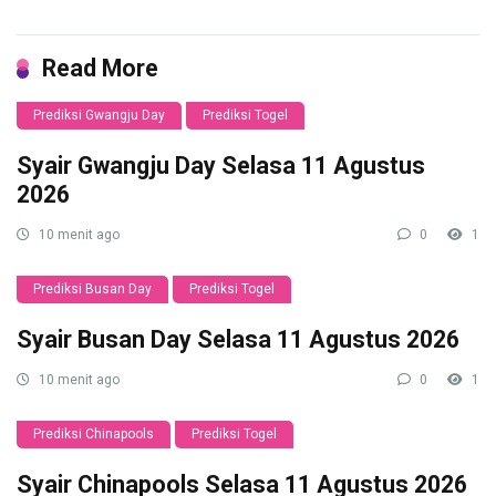
Read More
Prediksi Gwangju Day
Prediksi Togel
Syair Gwangju Day Selasa 11 Agustus
2026
10 menit ago
0
1
Prediksi Busan Day
Prediksi Togel
Syair Busan Day Selasa 11 Agustus 2026
10 menit ago
0
1
Prediksi Chinapools
Prediksi Togel
Syair Chinapools Selasa 11 Agustus 2026