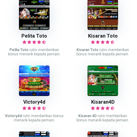
Pelita Toto
Kisaran Toto
Pelita Toto
rutin memberikan
Kisaran Toto
rutin memberikan
bonus menarik kepada pemain.
bonus menarik kepada pemain.
Victory4d
Kisaran4D
Victory4d
rutin memberikan bonus
Kisaran 4D
rutin memberikan
menarik kepada pemain.
bonus menarik kepada pemain.