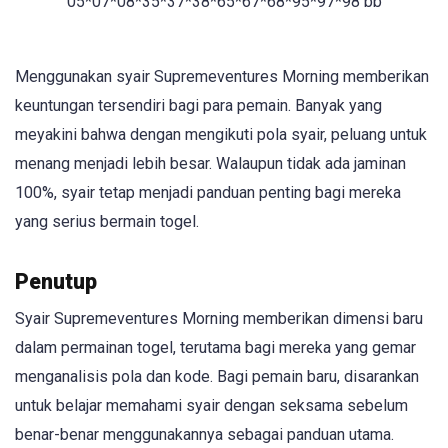
05*07*08*35*37*38*65*67*68*95*97*98 bb
Menggunakan syair Supremeventures Morning memberikan
keuntungan tersendiri bagi para pemain. Banyak yang
meyakini bahwa dengan mengikuti pola syair, peluang untuk
menang menjadi lebih besar. Walaupun tidak ada jaminan
100%, syair tetap menjadi panduan penting bagi mereka
yang serius bermain togel.
Penutup
Syair Supremeventures Morning memberikan dimensi baru
dalam permainan togel, terutama bagi mereka yang gemar
menganalisis pola dan kode. Bagi pemain baru, disarankan
untuk belajar memahami syair dengan seksama sebelum
benar-benar menggunakannya sebagai panduan utama.