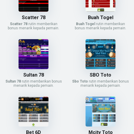
Scatter 78
Buah Togel
Scatter 78
rutin memberikan
Buah Togel
rutin memberikan
bonus menarik kepada pemain.
bonus menarik kepada pemain.
Sultan 78
SBO Toto
Sultan 78
rutin memberikan bonus
Sbo Toto
rutin memberikan bonus
menarik kepada pemain.
menarik kepada pemain.
Bet 6D
Mcity Toto