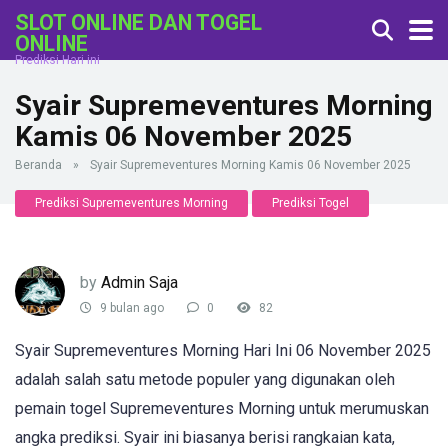
SLOT ONLINE DAN TOGEL
ONLINE
Prediksi Hari ini
Syair Supremeventures Morning
Kamis 06 November 2025
Beranda
»
Syair Supremeventures Morning Kamis 06 November 2025
Prediksi Supremeventures Morning
Prediksi Togel
by
Admin Saja
9 bulan ago
0
82
Syair Supremeventures Morning Hari Ini 06 November 2025
adalah salah satu metode populer yang digunakan oleh
pemain togel Supremeventures Morning untuk merumuskan
angka prediksi. Syair ini biasanya berisi rangkaian kata,