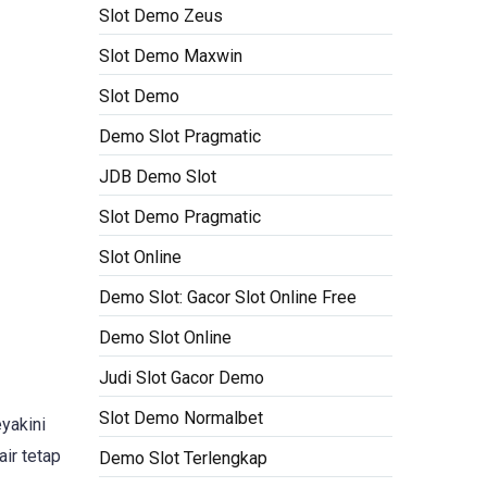
Slot Demo Zeus
Slot Demo Maxwin
Slot Demo
Demo Slot Pragmatic
JDB Demo Slot
Slot Demo Pragmatic
Slot Online
Demo Slot: Gacor Slot Online Free
Demo Slot Online
Judi Slot Gacor Demo
Slot Demo Normalbet
yakini
ir tetap
Demo Slot Terlengkap