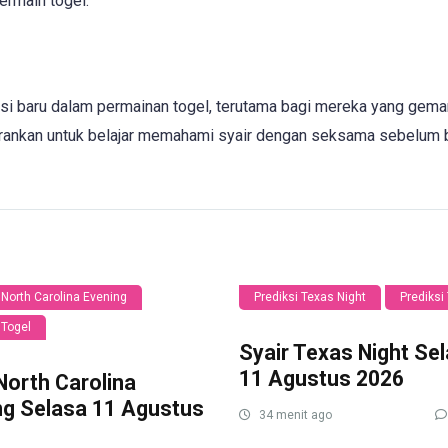
ermain togel.
i baru dalam permainan togel, terutama bagi mereka yang gema
sarankan untuk belajar memahami syair dengan seksama sebelum 
 North Carolina Evening
Prediksi Texas Night
Prediksi
 Togel
Syair Texas Night Se
11 Agustus 2026
North Carolina
ng Selasa 11 Agustus
34 menit ago