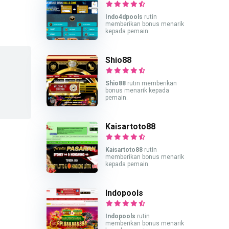
Indo4dpools
rutin
memberikan bonus menarik
kepada pemain.
Shio88
Shio88
rutin memberikan
bonus menarik kepada
pemain.
Kaisartoto88
Kaisartoto88
rutin
memberikan bonus menarik
kepada pemain.
Indopools
Indopools
rutin
memberikan bonus menarik