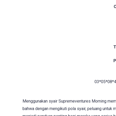
C
T
P
03*05*08*4
Menggunakan syair Supremeventures Morning membe
bahwa dengan mengikuti pola syair, peluang untuk m