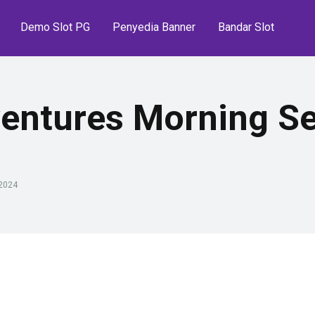
Demo Slot PG
Penyedia Banner
Bandar Slot
entures Morning Se
 2024