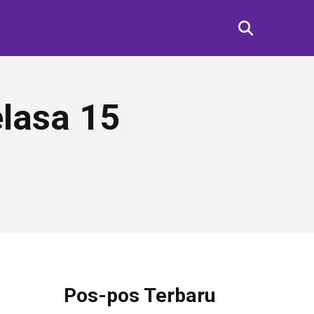
lasa 15
Pos-pos Terbaru