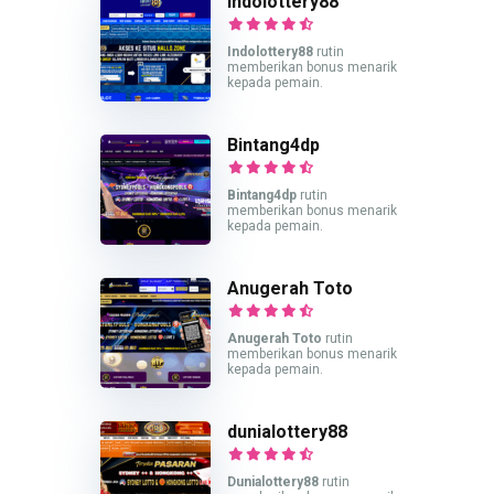
Indolottery88
Indolottery88
rutin
memberikan bonus menarik
kepada pemain.
Bintang4dp
Bintang4dp
rutin
memberikan bonus menarik
kepada pemain.
Anugerah Toto
Anugerah Toto
rutin
memberikan bonus menarik
kepada pemain.
dunialottery88
Dunialottery88
rutin