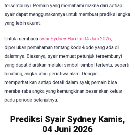
tersembunyi. Pemain yang memahami makna dari setiap
syair dapat menggunakannya untuk membuat prediksi angka
yang lebih akurat.
Untuk membaca
syair Sydney Hari Ini 04 Juni 2026
,
diperlukan pemahaman tentang kode-kode yang ada di
dalamnya. Biasanya, syair memuat petunjuk tersembunyi
yang dapat diartikan melalui simbol-simbol tertentu, seperti
binatang, angka, atau peristiwa alam. Dengan
memperhatikan setiap detail dalam syair, pemain bisa
meraba-raba angka yang kemungkinan besar akan keluar
pada periode selanjutnya.
Prediksi Syair Sydney Kamis,
04 Juni 2026