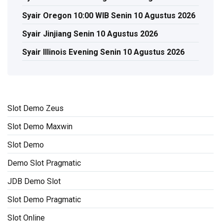
Syair Oregon 10:00 WIB Senin 10 Agustus 2026
Syair Jinjiang Senin 10 Agustus 2026
Syair Illinois Evening Senin 10 Agustus 2026
Slot Demo Zeus
Slot Demo Maxwin
Slot Demo
Demo Slot Pragmatic
JDB Demo Slot
Slot Demo Pragmatic
Slot Online