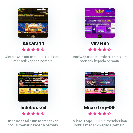
Aksara4d
Viral4dp
Aksara4d rutin memberikan bonus
Viral4dp rutin memberikan bonus
menarik kepada pemain.
menarik kepada pemain.
Indoboss6d
MicroTogel88
IndoBoss6d
rutin memberikan
Micro Togel88
rutin memberikan
bonus menarik kepada pemain.
bonus menarik kepada pemain.