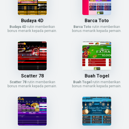
Budaya 4D
Barca Toto
Budaya 4D
rutin memberikan
Barca Toto
rutin memberikan
bonus menarik kepada pemain.
bonus menarik kepada pemain.
Scatter 78
Buah Togel
Scatter 78
rutin memberikan
Buah Togel
rutin memberikan
bonus menarik kepada pemain.
bonus menarik kepada pemain.