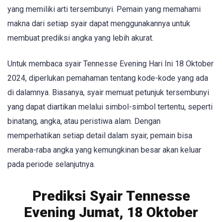
yang memiliki arti tersembunyi. Pemain yang memahami
makna dari setiap syair dapat menggunakannya untuk
membuat prediksi angka yang lebih akurat.
Untuk membaca syair Tennesse Evening Hari Ini 18 Oktober
2024, diperlukan pemahaman tentang kode-kode yang ada
di dalamnya. Biasanya, syair memuat petunjuk tersembunyi
yang dapat diartikan melalui simbol-simbol tertentu, seperti
binatang, angka, atau peristiwa alam. Dengan
memperhatikan setiap detail dalam syair, pemain bisa
meraba-raba angka yang kemungkinan besar akan keluar
pada periode selanjutnya.
Prediksi Syair Tennesse
Evening Jumat, 18 Oktober