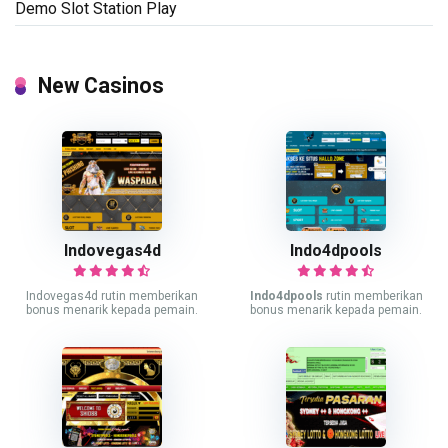
Demo Slot Station Play
New Casinos
Indovegas4d
Indo4dpools
Indovegas4d rutin memberikan
Indo4dpools
rutin memberikan
bonus menarik kepada pemain.
bonus menarik kepada pemain.