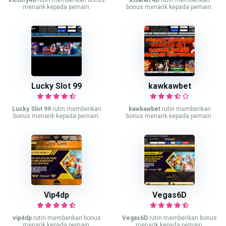
menarik kepada pemain.
bonus menarik kepada pemain.
Lucky Slot 99
kawkawbet
Lucky Slot 99
rutin memberikan
kawkawbet
rutin memberikan
bonus menarik kepada pemain.
bonus menarik kepada pemain.
Vip4dp
Vegas6D
vip4dp
rutin memberikan bonus
Vegas6D
rutin memberikan bonus
menarik kepada pemain.
menarik kepada pemain.