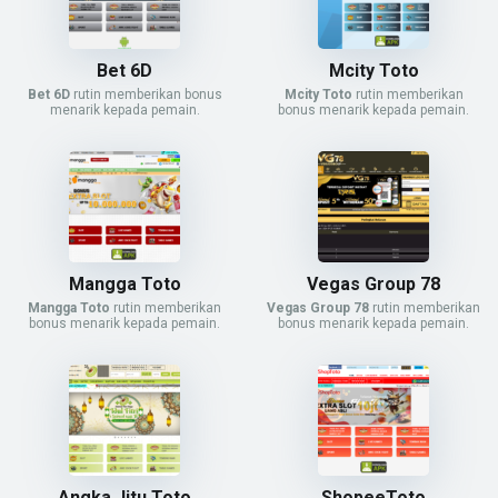
Bet 6D
Mcity Toto
Bet 6D
rutin memberikan bonus
Mcity Toto
rutin memberikan
menarik kepada pemain.
bonus menarik kepada pemain.
Mangga Toto
Vegas Group 78
Mangga Toto
rutin memberikan
Vegas Group 78
rutin memberikan
bonus menarik kepada pemain.
bonus menarik kepada pemain.
Angka Jitu Toto
ShopeeToto