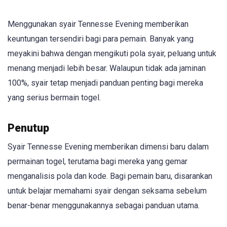
Menggunakan syair Tennesse Evening memberikan
keuntungan tersendiri bagi para pemain. Banyak yang
meyakini bahwa dengan mengikuti pola syair, peluang untuk
menang menjadi lebih besar. Walaupun tidak ada jaminan
100%, syair tetap menjadi panduan penting bagi mereka
yang serius bermain togel.
Penutup
Syair Tennesse Evening memberikan dimensi baru dalam
permainan togel, terutama bagi mereka yang gemar
menganalisis pola dan kode. Bagi pemain baru, disarankan
untuk belajar memahami syair dengan seksama sebelum
benar-benar menggunakannya sebagai panduan utama.