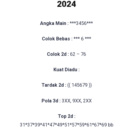
2024
Angka Main :
***3456***
Colok Bebas :
*** 6 ***
Colok 2d :
62 – 76
Kuat Diadu :
Tardak 2d :
(( 145679 ))
Pola 3d :
3XX, 9XX, 2XX
Top 2d :
31*37*39*41*47*49*51*57*59*61*67*69 bb