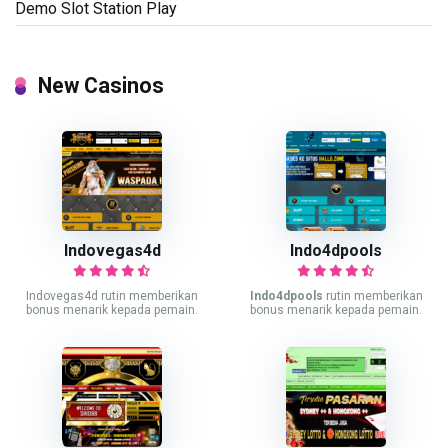
Demo Slot Station Play
New Casinos
Indovegas4d
Indo4dpools
Indovegas4d rutin memberikan
Indo4dpools
rutin memberikan
bonus menarik kepada pemain.
bonus menarik kepada pemain.