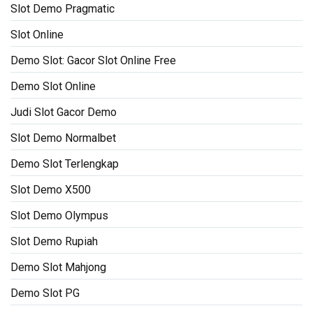
Slot Demo Pragmatic
Slot Online
Demo Slot: Gacor Slot Online Free
Demo Slot Online
Judi Slot Gacor Demo
Slot Demo Normalbet
Demo Slot Terlengkap
Slot Demo X500
Slot Demo Olympus
Slot Demo Rupiah
Demo Slot Mahjong
Demo Slot PG