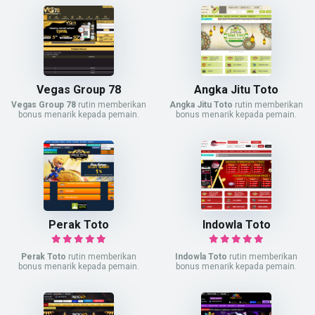
Vegas Group 78
Angka Jitu Toto
Vegas Group 78
rutin memberikan
Angka Jitu
Toto
rutin memberikan
bonus menarik kepada pemain.
bonus menarik kepada pemain.
Perak Toto
Indowla Toto
Perak Toto
rutin memberikan
Indowla Toto
rutin memberikan
bonus menarik kepada pemain.
bonus menarik kepada pemain.