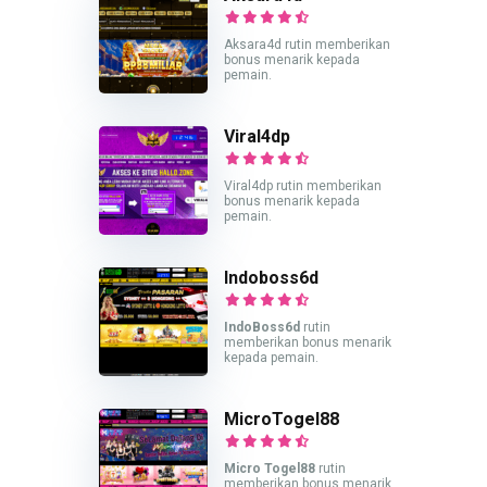
Aksara4d rutin memberikan
bonus menarik kepada
pemain.
Viral4dp
Viral4dp rutin memberikan
bonus menarik kepada
pemain.
Indoboss6d
IndoBoss6d
rutin
memberikan bonus menarik
kepada pemain.
MicroTogel88
Micro Togel88
rutin
memberikan bonus menarik