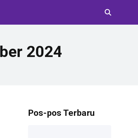
ober 2024
Pos-pos Terbaru