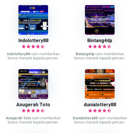
Indolottery88
Bintang4dp
Indolottery88
rutin memberikan
Bintang4dp
rutin memberikan
bonus menarik kepada pemain.
bonus menarik kepada pemain.
Anugerah Toto
dunialottery88
Anugerah Toto
rutin memberikan
Dunialottery88
rutin memberikan
bonus menarik kepada pemain.
bonus menarik kepada pemain.