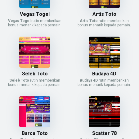
Vegas Togel
Artis Toto
Vegas Togel
rutin memberikan
Artis Toto
rutin memberikan
bonus menarik kepada pemain.
bonus menarik kepada pemain.
Seleb Toto
Budaya 4D
Seleb Toto
rutin memberikan
Budaya 4D
rutin memberikan
bonus menarik kepada pemain.
bonus menarik kepada pemain.
Barca Toto
Scatter 78