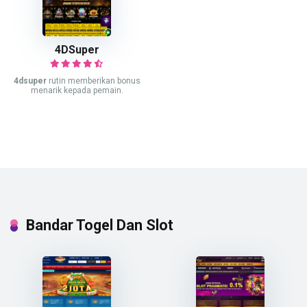
4DSuper
4dsuper
rutin memberikan bonus
menarik kepada pemain.
Bandar Togel Dan Slot