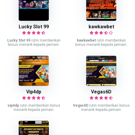
Lucky Slot 99
kawkawbet
Lucky Slot 99
rutin memberikan
kawkawbet
rutin memberikan
bonus menarik kepada pemain.
bonus menarik kepada pemain.
Vip4dp
Vegas6D
vip4dp
rutin memberikan bonus
Vegas6D
rutin memberikan bonus
menarik kepada pemain.
menarik kepada pemain.