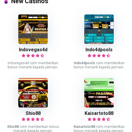
New Casinos
Indovegas4d
Indo4dpools
Indovegas4d rutin memberikan
Indo4dpools
rutin memberikan
bonus menarik kepada pemain.
bonus menarik kepada pemain.
Shio88
Kaisartoto88
Shio88
rutin memberikan bonus
Kaisartoto88
rutin memberikan
menarik kepada pemain.
bonus menarik kepada pemain.