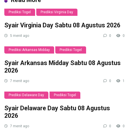
Prediksi Togel
Prediksi Virginia Day
Syair Virginia Day Sabtu 08 Agustus 2026
5 menit ago
0
0
Prediksi Arkansas Midday
Prediksi Togel
Syair Arkansas Midday Sabtu 08 Agustus
2026
7 menit ago
0
1
Prediksi Delaware Day
Prediksi Togel
Syair Delaware Day Sabtu 08 Agustus
2026
7 menit ago
0
0