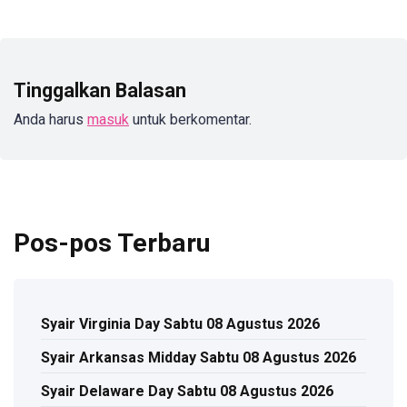
Tinggalkan Balasan
Anda harus
masuk
untuk berkomentar.
Pos-pos Terbaru
Syair Virginia Day Sabtu 08 Agustus 2026
Syair Arkansas Midday Sabtu 08 Agustus 2026
Syair Delaware Day Sabtu 08 Agustus 2026