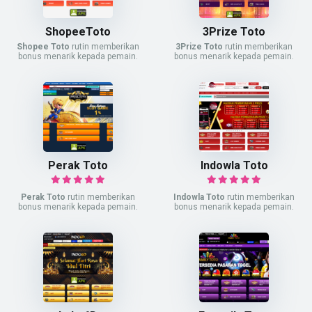
ShopeeToto
3Prize Toto
Shopee Toto
rutin memberikan
3Prize Toto
rutin memberikan
bonus menarik kepada pemain.
bonus menarik kepada pemain.
Perak Toto
Indowla Toto
Perak Toto
rutin memberikan
Indowla Toto
rutin memberikan
bonus menarik kepada pemain.
bonus menarik kepada pemain.