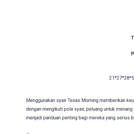
T
P
21*27*28*5
Menggunakan syair Texas Morning memberikan keunt
dengan mengikuti pola syair, peluang untuk menang 
menjadi panduan penting bagi mereka yang serius b