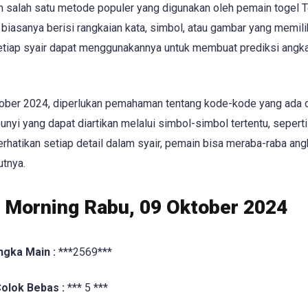
ah salah satu metode populer yang digunakan oleh pemain togel 
biasanya berisi rangkaian kata, simbol, atau gambar yang memilik
tiap syair dapat menggunakannya untuk membuat prediksi angk
tober 2024, diperlukan pemahaman tentang kode-kode yang ada 
nyi yang dapat diartikan melalui simbol-simbol tertentu, seperti
rhatikan setiap detail dalam syair, pemain bisa meraba-raba an
utnya.
s Morning Rabu, 09 Oktober 2024
ngka Main :
***2569***
olok Bebas :
*** 5 ***