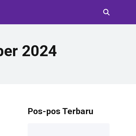
ber 2024
Pos-pos Terbaru