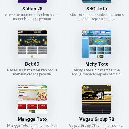
Sultan 78
SBO Toto
Sultan 78
rutin memberikan bonus
Sbo Toto
rutin memberikan bonus
menarik kepada pemain.
menarik kepada pemain.
Bet 6D
Mcity Toto
Bet 6D
rutin memberikan bonus
Mcity Toto
rutin memberikan
menarik kepada pemain.
bonus menarik kepada pemain.
Mangga Toto
Vegas Group 78
Mangga Toto
rutin memberikan
Vegas Group 78
rutin memberikan