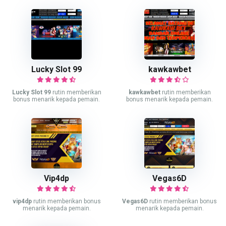
Lucky Slot 99
kawkawbet
Lucky Slot 99
rutin memberikan
kawkawbet
rutin memberikan
bonus menarik kepada pemain.
bonus menarik kepada pemain.
Vip4dp
Vegas6D
vip4dp
rutin memberikan bonus
Vegas6D
rutin memberikan bonus
menarik kepada pemain.
menarik kepada pemain.