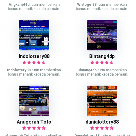
Angkanet4d
rutin memberikan
Wlatogel88
rutin memberikan
bonus menarik kepada pemain.
bonus menarik kepada pemain.
Indolottery88
Bintang4dp
Indolottery88
rutin memberikan
Bintang4dp
rutin memberikan
bonus menarik kepada pemain.
bonus menarik kepada pemain.
Anugerah Toto
dunialottery88
Anugerah Toto
rutin memberikan
Dunialottery88
rutin memberikan