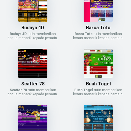
Budaya 4D
Barca Toto
Budaya 4D
rutin memberikan
Barca Toto
rutin memberikan
bonus menarik kepada pemain.
bonus menarik kepada pemain.
Scatter 78
Buah Togel
Scatter 78
rutin memberikan
Buah Togel
rutin memberikan
bonus menarik kepada pemain.
bonus menarik kepada pemain.