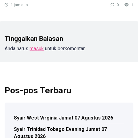
1 jam ago
0
1
Tinggalkan Balasan
Anda harus
masuk
untuk berkomentar.
Pos-pos Terbaru
Syair West Virginia Jumat 07 Agustus 2026
Syair Trinidad Tobago Evening Jumat 07
Agustus 2026