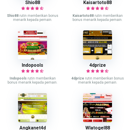
Shio88
Kaisartoto88
Shio88
rutin memberikan bonus
Kaisartoto88
rutin memberikan
menarik kepada pemain.
bonus menarik kepada pemain.
Indopools
4dprize
Indopools
rutin memberikan
4dprize
rutin memberikan bonus
bonus menarik kepada pemain.
menarik kepada pemain.
Angkanet4d
Wlatogel88