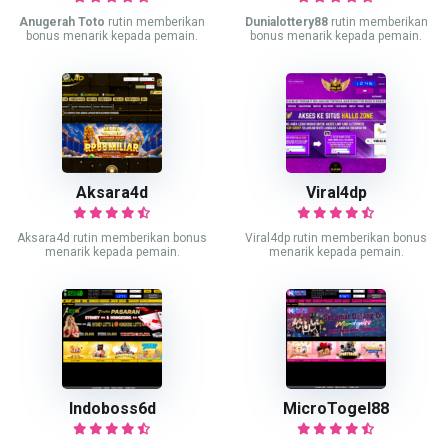
Anugerah Toto
rutin memberikan
Dunialottery88
rutin memberikan
bonus menarik kepada pemain.
bonus menarik kepada pemain.
Aksara4d
Viral4dp
Aksara4d rutin memberikan bonus
Viral4dp rutin memberikan bonus
menarik kepada pemain.
menarik kepada pemain.
Indoboss6d
MicroTogel88