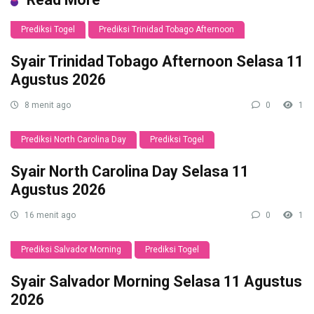
Prediksi Togel
Prediksi Trinidad Tobago Afternoon
Syair Trinidad Tobago Afternoon Selasa 11
Agustus 2026
8 menit ago
0
1
Prediksi North Carolina Day
Prediksi Togel
Syair North Carolina Day Selasa 11
Agustus 2026
16 menit ago
0
1
Prediksi Salvador Morning
Prediksi Togel
Syair Salvador Morning Selasa 11 Agustus
2026