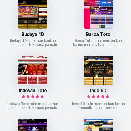
Budaya 4D
Barca Toto
Budaya 4D
rutin memberikan
Barca Toto
rutin memberikan
bonus menarik kepada pemain.
bonus menarik kepada pemain.
Indowla Toto
Indo 6D
Indowla Toto
rutin memberikan
Indo 6D
rutin memberikan bonus
bonus menarik kepada pemain.
menarik kepada pemain.