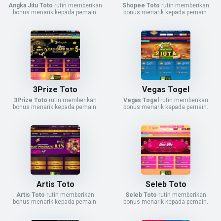
Angka Jitu
Toto
rutin memberikan
Shopee Toto
rutin memberikan
bonus menarik kepada pemain.
bonus menarik kepada pemain.
3Prize Toto
Vegas Togel
3Prize Toto
rutin memberikan
Vegas Togel
rutin memberikan
bonus menarik kepada pemain.
bonus menarik kepada pemain.
Artis Toto
Seleb Toto
Artis Toto
rutin memberikan
Seleb Toto
rutin memberikan
bonus menarik kepada pemain.
bonus menarik kepada pemain.