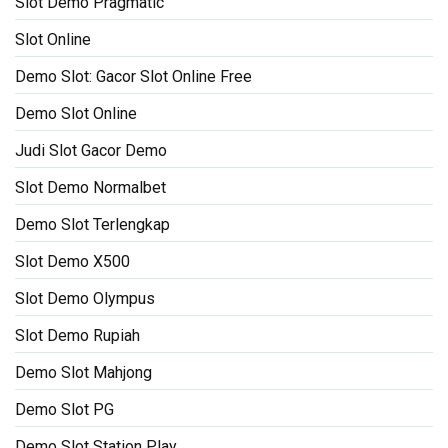
Slot Demo Pragmatic
Slot Online
Demo Slot: Gacor Slot Online Free
Demo Slot Online
Judi Slot Gacor Demo
Slot Demo Normalbet
Demo Slot Terlengkap
Slot Demo X500
Slot Demo Olympus
Slot Demo Rupiah
Demo Slot Mahjong
Demo Slot PG
Demo Slot Station Play