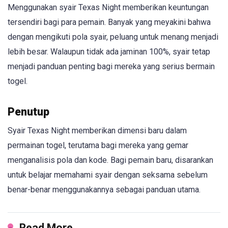
Menggunakan syair Texas Night memberikan keuntungan
tersendiri bagi para pemain. Banyak yang meyakini bahwa
dengan mengikuti pola syair, peluang untuk menang menjadi
lebih besar. Walaupun tidak ada jaminan 100%, syair tetap
menjadi panduan penting bagi mereka yang serius bermain
togel.
Penutup
Syair Texas Night memberikan dimensi baru dalam
permainan togel, terutama bagi mereka yang gemar
menganalisis pola dan kode. Bagi pemain baru, disarankan
untuk belajar memahami syair dengan seksama sebelum
benar-benar menggunakannya sebagai panduan utama.
Read More