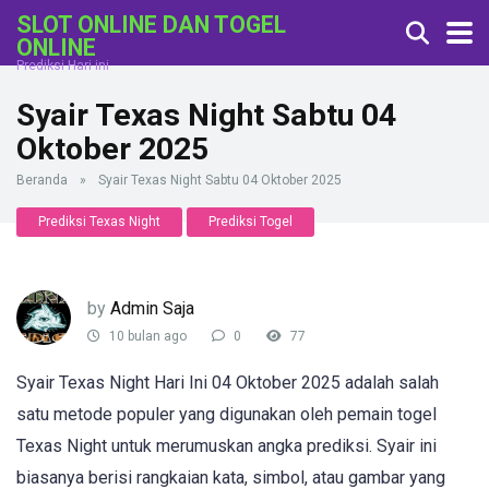
SLOT ONLINE DAN TOGEL
ONLINE
Prediksi Hari ini
Syair Texas Night Sabtu 04
Oktober 2025
Beranda
»
Syair Texas Night Sabtu 04 Oktober 2025
Prediksi Texas Night
Prediksi Togel
by
Admin Saja
10 bulan ago
0
77
Syair Texas Night Hari Ini 04 Oktober 2025 adalah salah
satu metode populer yang digunakan oleh pemain togel
Texas Night untuk merumuskan angka prediksi. Syair ini
biasanya berisi rangkaian kata, simbol, atau gambar yang