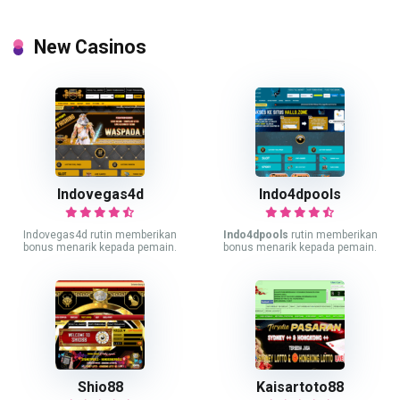
New Casinos
Indovegas4d
Indo4dpools
Indovegas4d rutin memberikan
Indo4dpools
rutin memberikan
bonus menarik kepada pemain.
bonus menarik kepada pemain.
Shio88
Kaisartoto88