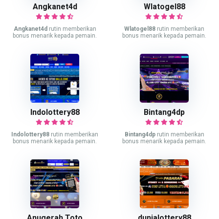
Angkanet4d
Wlatogel88
Angkanet4d
rutin memberikan
Wlatogel88
rutin memberikan
bonus menarik kepada pemain.
bonus menarik kepada pemain.
Indolottery88
Bintang4dp
Indolottery88
rutin memberikan
Bintang4dp
rutin memberikan
bonus menarik kepada pemain.
bonus menarik kepada pemain.
Anugerah Toto
dunialottery88