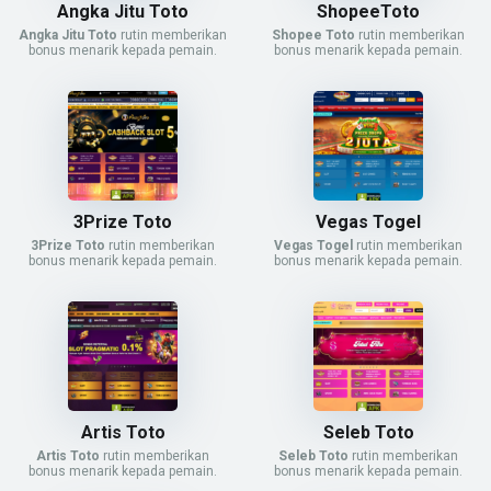
Angka Jitu Toto
ShopeeToto
Angka Jitu
Toto
rutin memberikan
Shopee Toto
rutin memberikan
bonus menarik kepada pemain.
bonus menarik kepada pemain.
3Prize Toto
Vegas Togel
3Prize Toto
rutin memberikan
Vegas Togel
rutin memberikan
bonus menarik kepada pemain.
bonus menarik kepada pemain.
Artis Toto
Seleb Toto
Artis Toto
rutin memberikan
Seleb Toto
rutin memberikan
bonus menarik kepada pemain.
bonus menarik kepada pemain.