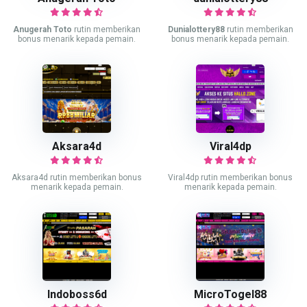
Anugerah Toto
rutin memberikan
Dunialottery88
rutin memberikan
bonus menarik kepada pemain.
bonus menarik kepada pemain.
Aksara4d
Viral4dp
Aksara4d rutin memberikan bonus
Viral4dp rutin memberikan bonus
menarik kepada pemain.
menarik kepada pemain.
Indoboss6d
MicroTogel88