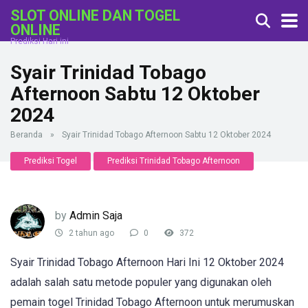
SLOT ONLINE DAN TOGEL
ONLINE
Prediksi Hari ini
Syair Trinidad Tobago
Afternoon Sabtu 12 Oktober
2024
Beranda
»
Syair Trinidad Tobago Afternoon Sabtu 12 Oktober 2024
Prediksi Togel
Prediksi Trinidad Tobago Afternoon
by
Admin Saja
2 tahun ago
0
372
Syair Trinidad Tobago Afternoon Hari Ini 12 Oktober 2024
adalah salah satu metode populer yang digunakan oleh
pemain togel Trinidad Tobago Afternoon untuk merumuskan