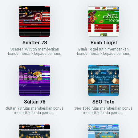
Scatter 78
Buah Togel
Scatter 78
rutin memberikan
Buah Togel
rutin memberikan
bonus menarik kepada pemain.
bonus menarik kepada pemain.
Sultan 78
SBO Toto
Sultan 78
rutin memberikan bonus
Sbo Toto
rutin memberikan bonus
menarik kepada pemain.
menarik kepada pemain.