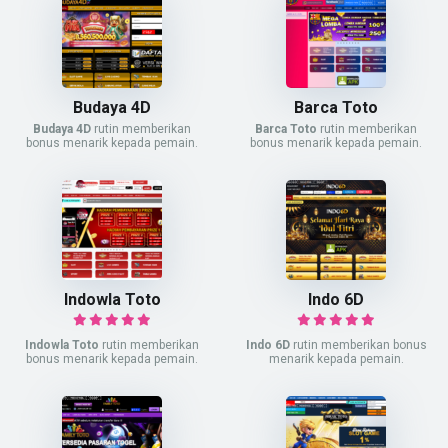
Budaya 4D
Barca Toto
Budaya 4D
rutin memberikan
Barca Toto
rutin memberikan
bonus menarik kepada pemain.
bonus menarik kepada pemain.
Indowla Toto
Indo 6D
Indowla Toto
rutin memberikan
Indo 6D
rutin memberikan bonus
bonus menarik kepada pemain.
menarik kepada pemain.