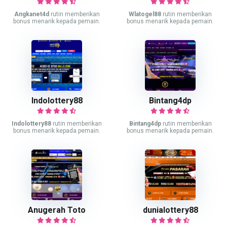
Angkanet4d
rutin memberikan
Wlatogel88
rutin memberikan
bonus menarik kepada pemain.
bonus menarik kepada pemain.
Indolottery88
Bintang4dp
Indolottery88
rutin memberikan
Bintang4dp
rutin memberikan
bonus menarik kepada pemain.
bonus menarik kepada pemain.
Anugerah Toto
dunialottery88