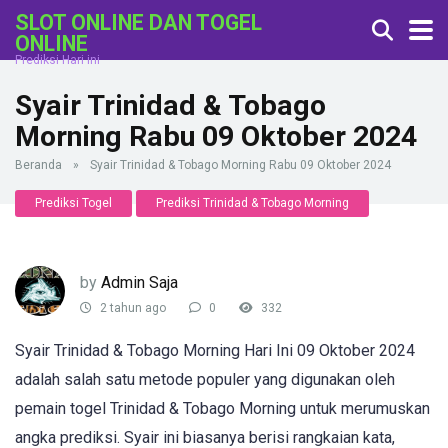
SLOT ONLINE DAN TOGEL
ONLINE
Prediksi Hari ini
Syair Trinidad & Tobago
Morning Rabu 09 Oktober 2024
Beranda
»
Syair Trinidad & Tobago Morning Rabu 09 Oktober 2024
Prediksi Togel
Prediksi Trinidad & Tobago Morning
by
Admin Saja
2 tahun ago
0
332
Syair Trinidad & Tobago Morning Hari Ini 09 Oktober 2024
adalah salah satu metode populer yang digunakan oleh
pemain togel Trinidad & Tobago Morning untuk merumuskan
angka prediksi. Syair ini biasanya berisi rangkaian kata,