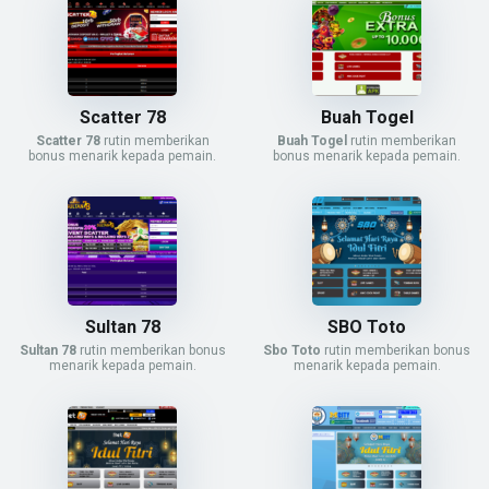
Scatter 78
Buah Togel
Scatter 78
rutin memberikan
Buah Togel
rutin memberikan
bonus menarik kepada pemain.
bonus menarik kepada pemain.
Sultan 78
SBO Toto
Sultan 78
rutin memberikan bonus
Sbo Toto
rutin memberikan bonus
menarik kepada pemain.
menarik kepada pemain.