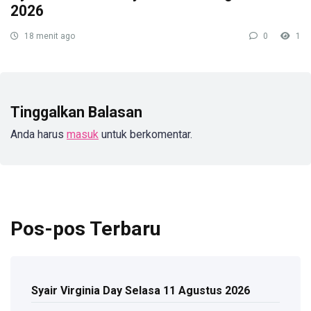
2026
18 menit ago
0
1
Tinggalkan Balasan
Anda harus
masuk
untuk berkomentar.
Pos-pos Terbaru
Syair Virginia Day Selasa 11 Agustus 2026