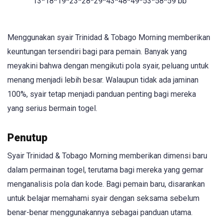
13*18*19*23*28*29*43*48*49*53*58*59 bb
Menggunakan syair Trinidad & Tobago Morning memberikan
keuntungan tersendiri bagi para pemain. Banyak yang
meyakini bahwa dengan mengikuti pola syair, peluang untuk
menang menjadi lebih besar. Walaupun tidak ada jaminan
100%, syair tetap menjadi panduan penting bagi mereka
yang serius bermain togel.
Penutup
Syair Trinidad & Tobago Morning memberikan dimensi baru
dalam permainan togel, terutama bagi mereka yang gemar
menganalisis pola dan kode. Bagi pemain baru, disarankan
untuk belajar memahami syair dengan seksama sebelum
benar-benar menggunakannya sebagai panduan utama.