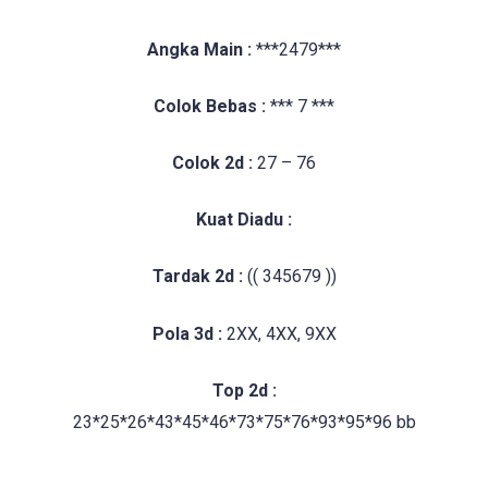
Angka Main :
***2479***
Colok Bebas :
*** 7 ***
Colok 2d :
27 – 76
Kuat Diadu :
Tardak 2d :
(( 345679 ))
Pola 3d :
2XX, 4XX, 9XX
Top 2d :
23*25*26*43*45*46*73*75*76*93*95*96 bb