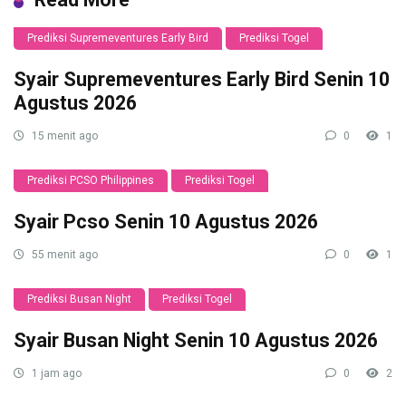
Prediksi Supremeventures Early Bird
Prediksi Togel
Syair Supremeventures Early Bird Senin 10
Agustus 2026
15 menit ago
0
1
Prediksi PCSO Philippines
Prediksi Togel
Syair Pcso Senin 10 Agustus 2026
55 menit ago
0
1
Prediksi Busan Night
Prediksi Togel
Syair Busan Night Senin 10 Agustus 2026
1 jam ago
0
2