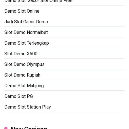
Demo Slot: Gacor Slot Online Free
Demo Slot Online
Judi Slot Gacor Demo
Slot Demo Normalbet
Demo Slot Terlengkap
Slot Demo X500
Slot Demo Olympus
Slot Demo Rupiah
Demo Slot Mahjong
Demo Slot PG
Demo Slot Station Play