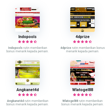
Indopools
4dprize
Indopools
rutin memberikan
4dprize
rutin memberikan bonus
bonus menarik kepada pemain.
menarik kepada pemain.
Angkanet4d
Wlatogel88
Angkanet4d
rutin memberikan
Wlatogel88
rutin memberikan
bonus menarik kepada pemain.
bonus menarik kepada pemain.