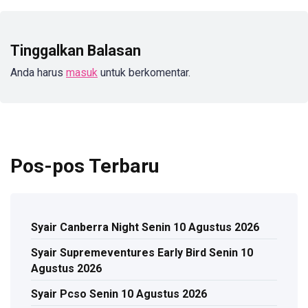
Tinggalkan Balasan
Anda harus
masuk
untuk berkomentar.
Pos-pos Terbaru
Syair Canberra Night Senin 10 Agustus 2026
Syair Supremeventures Early Bird Senin 10
Agustus 2026
Syair Pcso Senin 10 Agustus 2026