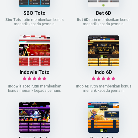
SBO Toto
Bet 6D
Sbo Toto
rutin memberikan bonus
Bet 6D
rutin memberikan bonus
menarik kepada pemain.
menarik kepada pemain.
Indowla Toto
Indo 6D
Indowla Toto
rutin memberikan
Indo 6D
rutin memberikan bonus
bonus menarik kepada pemain.
menarik kepada pemain.