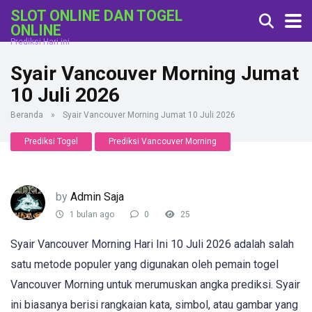
SLOT ONLINE DAN TOGEL
ONLINE
Prediksi Hari ini
Syair Vancouver Morning Jumat
10 Juli 2026
Beranda
»
Syair Vancouver Morning Jumat 10 Juli 2026
Prediksi Togel
Prediksi Vancouver Morning
by
Admin Saja
1 bulan ago
0
25
Syair Vancouver Morning Hari Ini 10 Juli 2026 adalah salah
satu metode populer yang digunakan oleh pemain togel
Vancouver Morning untuk merumuskan angka prediksi. Syair
ini biasanya berisi rangkaian kata, simbol, atau gambar yang