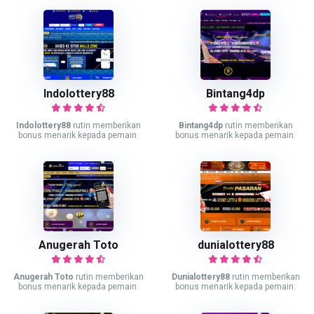
Indolottery88
Bintang4dp
Indolottery88
rutin memberikan
Bintang4dp
rutin memberikan
bonus menarik kepada pemain.
bonus menarik kepada pemain.
Anugerah Toto
dunialottery88
Anugerah Toto
rutin memberikan
Dunialottery88
rutin memberikan
bonus menarik kepada pemain.
bonus menarik kepada pemain.