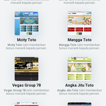
menarik kepada pemain.
menarik kepada pemain.
Mcity Toto
Mangga Toto
Mcity Toto
rutin memberikan
Mangga Toto
rutin memberikan
bonus menarik kepada pemain.
bonus menarik kepada pemain.
Vegas Group 78
Angka Jitu Toto
Vegas Group 78
rutin memberikan
Angka Jitu
Toto
rutin memberikan
bonus menarik kepada pemain.
bonus menarik kepada pemain.