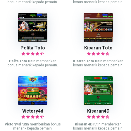
bonus menarik kepada pemain.
bonus menarik kepada pemain.
Pelita Toto
Kisaran Toto
Pelita Toto
rutin memberikan
Kisaran Toto
rutin memberikan
bonus menarik kepada pemain.
bonus menarik kepada pemain.
Victory4d
Kisaran4D
Victory4d
rutin memberikan bonus
Kisaran 4D
rutin memberikan
menarik kepada pemain.
bonus menarik kepada pemain.