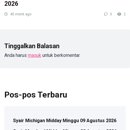
2026
45 menit ago
0
2
Tinggalkan Balasan
Anda harus
masuk
untuk berkomentar.
Pos-pos Terbaru
Syair Michigan Midday Minggu 09 Agustus 2026