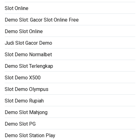
Slot Online
Demo Slot: Gacor Slot Online Free
Demo Slot Online
Judi Slot Gacor Demo
Slot Demo Normalbet
Demo Slot Terlengkap
Slot Demo X500
Slot Demo Olympus
Slot Demo Rupiah
Demo Slot Mahjong
Demo Slot PG
Demo Slot Station Play