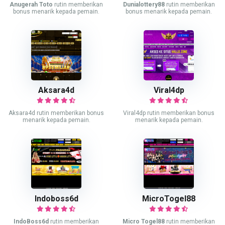
Anugerah Toto
rutin memberikan
Dunialottery88
rutin memberikan
bonus menarik kepada pemain.
bonus menarik kepada pemain.
Aksara4d
Viral4dp
Aksara4d rutin memberikan bonus
Viral4dp rutin memberikan bonus
menarik kepada pemain.
menarik kepada pemain.
Indoboss6d
MicroTogel88
IndoBoss6d
rutin memberikan
Micro Togel88
rutin memberikan