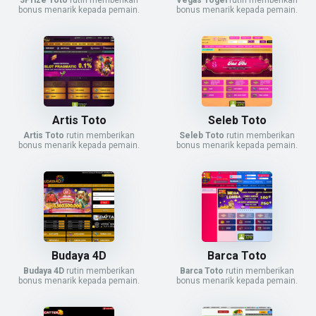
bonus menarik kepada pemain.
bonus menarik kepada pemain.
Artis Toto
Seleb Toto
Artis Toto
rutin memberikan
Seleb Toto
rutin memberikan
bonus menarik kepada pemain.
bonus menarik kepada pemain.
Budaya 4D
Barca Toto
Budaya 4D
rutin memberikan
Barca Toto
rutin memberikan
bonus menarik kepada pemain.
bonus menarik kepada pemain.