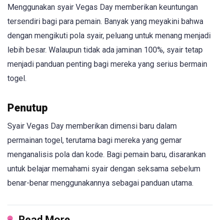
Menggunakan syair Vegas Day memberikan keuntungan
tersendiri bagi para pemain. Banyak yang meyakini bahwa
dengan mengikuti pola syair, peluang untuk menang menjadi
lebih besar. Walaupun tidak ada jaminan 100%, syair tetap
menjadi panduan penting bagi mereka yang serius bermain
togel.
Penutup
Syair Vegas Day memberikan dimensi baru dalam
permainan togel, terutama bagi mereka yang gemar
menganalisis pola dan kode. Bagi pemain baru, disarankan
untuk belajar memahami syair dengan seksama sebelum
benar-benar menggunakannya sebagai panduan utama.
Read More