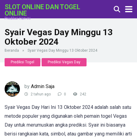
SLOT ONLINE DAN TOGEL
ONLINE
Prediksi Hari ini
Syair Vegas Day Minggu 13
Oktober 2024
Beranda
»
Syair Vegas Day Minggu 13 Oktober 2024
Prediksi Togel
Prediksi Vegas Day
by
Admin Saja
2 tahun ago
0
242
Syair Vegas Day Hari Ini 13 Oktober 2024 adalah salah satu
metode populer yang digunakan oleh pemain togel Vegas
Day untuk merumuskan angka prediksi. Syair ini biasanya
berisi rangkaian kata, simbol, atau gambar yang memiliki arti