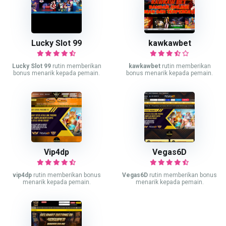
Lucky Slot 99
kawkawbet
Lucky Slot 99
rutin memberikan
kawkawbet
rutin memberikan
bonus menarik kepada pemain.
bonus menarik kepada pemain.
Vip4dp
Vegas6D
vip4dp
rutin memberikan bonus
Vegas6D
rutin memberikan bonus
menarik kepada pemain.
menarik kepada pemain.