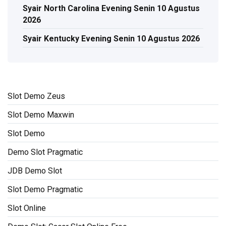
Syair North Carolina Evening Senin 10 Agustus
2026
Syair Kentucky Evening Senin 10 Agustus 2026
Slot Demo Zeus
Slot Demo Maxwin
Slot Demo
Demo Slot Pragmatic
JDB Demo Slot
Slot Demo Pragmatic
Slot Online