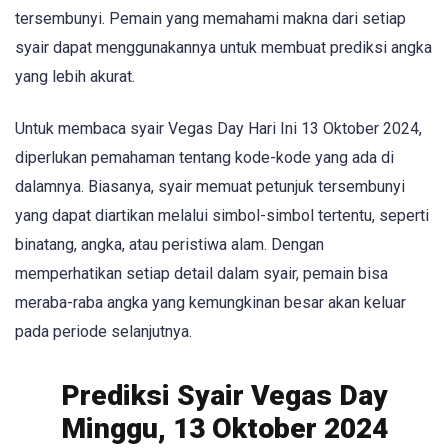
tersembunyi. Pemain yang memahami makna dari setiap
syair dapat menggunakannya untuk membuat prediksi angka
yang lebih akurat.
Untuk membaca syair Vegas Day Hari Ini 13 Oktober 2024,
diperlukan pemahaman tentang kode-kode yang ada di
dalamnya. Biasanya, syair memuat petunjuk tersembunyi
yang dapat diartikan melalui simbol-simbol tertentu, seperti
binatang, angka, atau peristiwa alam. Dengan
memperhatikan setiap detail dalam syair, pemain bisa
meraba-raba angka yang kemungkinan besar akan keluar
pada periode selanjutnya.
Prediksi Syair Vegas Day
Minggu, 13 Oktober 2024