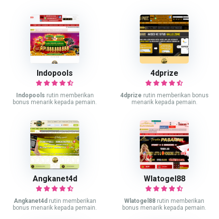
Indopools
4dprize
Indopools
rutin memberikan
4dprize
rutin memberikan bonus
bonus menarik kepada pemain.
menarik kepada pemain.
Angkanet4d
Wlatogel88
Angkanet4d
rutin memberikan
Wlatogel88
rutin memberikan
bonus menarik kepada pemain.
bonus menarik kepada pemain.