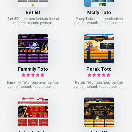
Bet 6D
Mcity Toto
Bet 6D
rutin memberikan bonus
Mcity Toto
rutin memberikan
menarik kepada pemain.
bonus menarik kepada pemain.
Fammily Toto
Perak Toto
Fammily Toto
rutin memberikan
Perak Toto
rutin memberikan
bonus menarik kepada pemain.
bonus menarik kepada pemain.