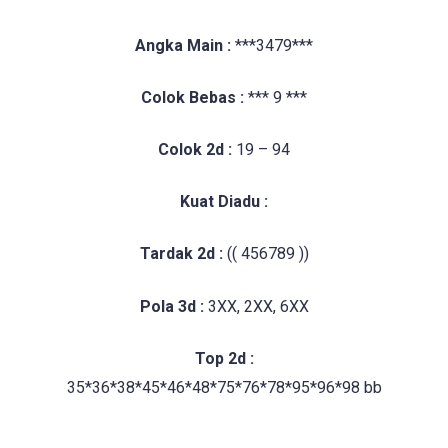
Angka Main :
***3479***
Colok Bebas :
*** 9 ***
Colok 2d :
19 – 94
Kuat Diadu :
Tardak 2d :
(( 456789 ))
Pola 3d :
3XX, 2XX, 6XX
Top 2d :
35*36*38*45*46*48*75*76*78*95*96*98 bb