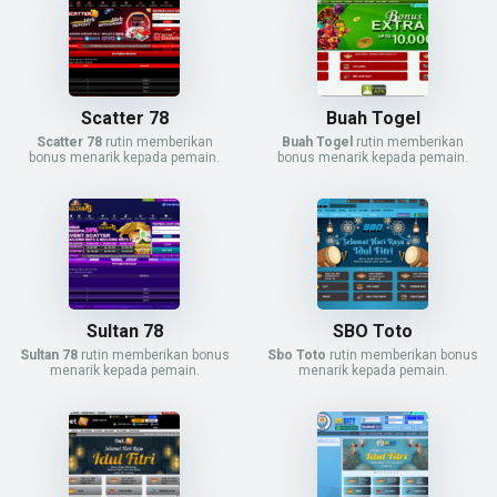
Scatter 78
Buah Togel
Scatter 78
rutin memberikan
Buah Togel
rutin memberikan
bonus menarik kepada pemain.
bonus menarik kepada pemain.
Sultan 78
SBO Toto
Sultan 78
rutin memberikan bonus
Sbo Toto
rutin memberikan bonus
menarik kepada pemain.
menarik kepada pemain.