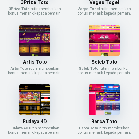
3Prize Toto
Vegas Togel
3Prize Toto
rutin memberikan
Vegas Togel
rutin memberikan
bonus menarik kepada pemain.
bonus menarik kepada pemain.
Artis Toto
Seleb Toto
Artis Toto
rutin memberikan
Seleb Toto
rutin memberikan
bonus menarik kepada pemain.
bonus menarik kepada pemain.
Budaya 4D
Barca Toto
Budaya 4D
rutin memberikan
Barca Toto
rutin memberikan
bonus menarik kepada pemain.
bonus menarik kepada pemain.