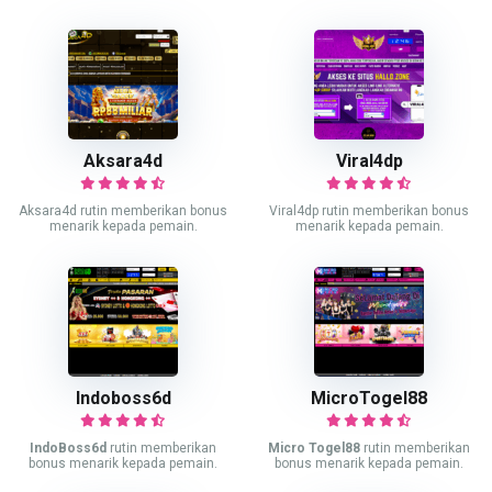
Aksara4d
Viral4dp
Aksara4d rutin memberikan bonus
Viral4dp rutin memberikan bonus
menarik kepada pemain.
menarik kepada pemain.
Indoboss6d
MicroTogel88
IndoBoss6d
rutin memberikan
Micro Togel88
rutin memberikan
bonus menarik kepada pemain.
bonus menarik kepada pemain.