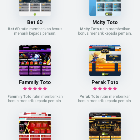
Bet 6D
Mcity Toto
Bet 6D
rutin memberikan bonus
Mcity Toto
rutin memberikan
menarik kepada pemain.
bonus menarik kepada pemain.
Fammily Toto
Perak Toto
Fammily Toto
rutin memberikan
Perak Toto
rutin memberikan
bonus menarik kepada pemain.
bonus menarik kepada pemain.