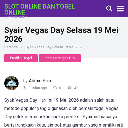
SLOT ONLINE DAN TOGEL
ONLINE
Prediksi Hari ini
Syair Vegas Day Selasa 19 Mei
2026
Beranda
»
Syair Vegas Day Selasa 19 Mei 2026
Prediksi Togel
Prediksi Vegas Day
by
Admin Saja
3 bulan ago
0
47
Syair Vegas Day Hari Ini 19 Mei 2026 adalah salah satu
metode populer yang digunakan oleh pemain togel Vegas
Day untuk merumuskan angka prediksi. Syair ini biasanya
berisi rangkaian kata, simbol, atau gambar yang memiliki arti