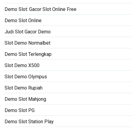
Demo Slot: Gacor Slot Online Free
Demo Slot Online
Judi Slot Gacor Demo
Slot Demo Normalbet
Demo Slot Terlengkap
Slot Demo X500
Slot Demo Olympus
Slot Demo Rupiah
Demo Slot Mahjong
Demo Slot PG
Demo Slot Station Play