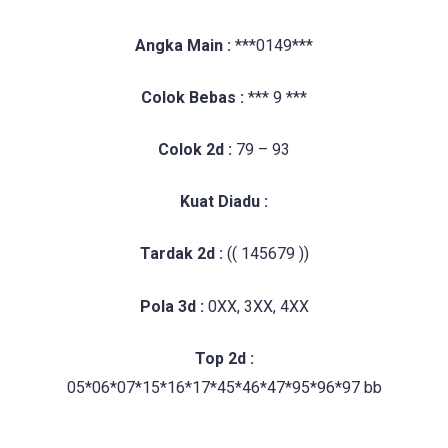
Angka Main :
***0149***
Colok Bebas :
*** 9 ***
Colok 2d :
79 – 93
Kuat Diadu :
Tardak 2d :
(( 145679 ))
Pola 3d :
0XX, 3XX, 4XX
Top 2d :
05*06*07*15*16*17*45*46*47*95*96*97 bb