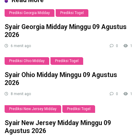
Prediksi Georgia Midday
Prediksi Togel
Syair Georgia Midday Minggu 09 Agustus
2026
6 menit ago
0
1
Prediksi Ohio Midday
Prediksi Togel
Syair Ohio Midday Minggu 09 Agustus
2026
8 menit ago
0
1
Prediksi New Jersey Midday
Prediksi Togel
Syair New Jersey Midday Minggu 09
Agustus 2026