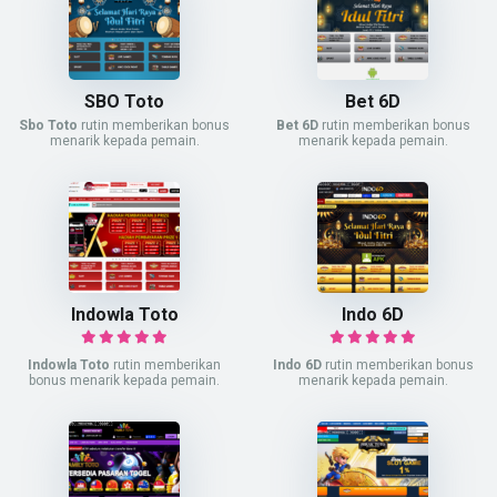
SBO Toto
Bet 6D
Sbo Toto
rutin memberikan bonus
Bet 6D
rutin memberikan bonus
menarik kepada pemain.
menarik kepada pemain.
Indowla Toto
Indo 6D
Indowla Toto
rutin memberikan
Indo 6D
rutin memberikan bonus
bonus menarik kepada pemain.
menarik kepada pemain.