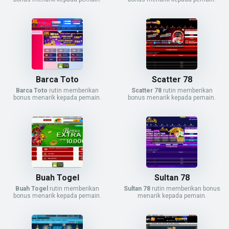
Barca Toto
Scatter 78
Barca Toto
rutin memberikan
Scatter 78
rutin memberikan
bonus menarik kepada pemain.
bonus menarik kepada pemain.
Buah Togel
Sultan 78
Buah Togel
rutin memberikan
Sultan 78
rutin memberikan bonus
bonus menarik kepada pemain.
menarik kepada pemain.