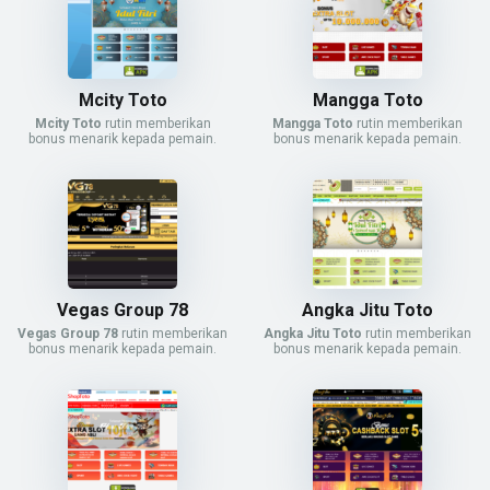
Mcity Toto
Mangga Toto
Mcity Toto
rutin memberikan
Mangga Toto
rutin memberikan
bonus menarik kepada pemain.
bonus menarik kepada pemain.
Vegas Group 78
Angka Jitu Toto
Vegas Group 78
rutin memberikan
Angka Jitu
Toto
rutin memberikan
bonus menarik kepada pemain.
bonus menarik kepada pemain.