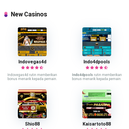
New Casinos
Indovegas4d
Indo4dpools
Indovegas4d rutin memberikan
Indo4dpools
rutin memberikan
bonus menarik kepada pemain.
bonus menarik kepada pemain.
Shio88
Kaisartoto88