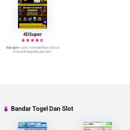
4DSuper
4dsuper
rutin memberikan bonus
menarik kepada pemain.
Bandar Togel Dan Slot