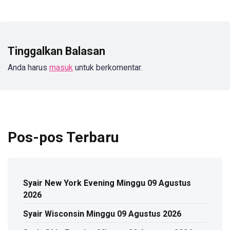
Tinggalkan Balasan
Anda harus
masuk
untuk berkomentar.
Pos-pos Terbaru
Syair New York Evening Minggu 09 Agustus
2026
Syair Wisconsin Minggu 09 Agustus 2026