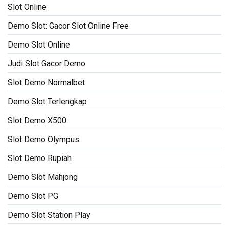
Slot Online
Demo Slot: Gacor Slot Online Free
Demo Slot Online
Judi Slot Gacor Demo
Slot Demo Normalbet
Demo Slot Terlengkap
Slot Demo X500
Slot Demo Olympus
Slot Demo Rupiah
Demo Slot Mahjong
Demo Slot PG
Demo Slot Station Play