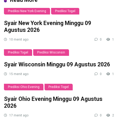
Prediksi New York Evening
Prediksi Togel
Syair New York Evening Minggu 09
Agustus 2026
10 menit ago
0
1
Prediksi Togel
Prediksi Wisconsin
Syair Wisconsin Minggu 09 Agustus 2026
15 menit ago
0
1
Prediksi Ohio Evening
Prediksi Togel
Syair Ohio Evening Minggu 09 Agustus
2026
17 menit ago
0
2