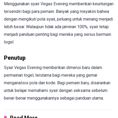
Menggunakan syair Vegas Evening memberikan keuntungan
tersendiri bagi para pemain. Banyak yang meyakini bahwa
dengan mengikuti pola syair, peluang untuk menang menjadi
lebih besar. Walaupun tidak ada jaminan 100%, syair tetap
menjadi panduan penting bagi mereka yang serius bermain
togel.
Penutup
Syair Vegas Evening memberikan dimensi baru dalam
permainan togel, terutama bagi mereka yang gemar
menganalisis pola dan kode. Bagi pemain baru, disarankan
untuk belajar memahami syair dengan seksama sebelum
benar-benar menggunakannya sebagai panduan utama.
Read More