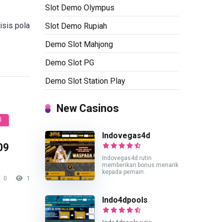
Slot Demo Olympus
isis pola
Slot Demo Rupiah
Demo Slot Mahjong
Demo Slot PG
Demo Slot Station Play
New Casinos
l
Indovegas4d
09
Indovegas4d rutin
memberikan bonus menarik
kepada pemain.
0
1
Indo4dpools