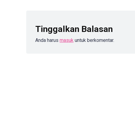
Tinggalkan Balasan
Anda harus
masuk
untuk berkomentar.