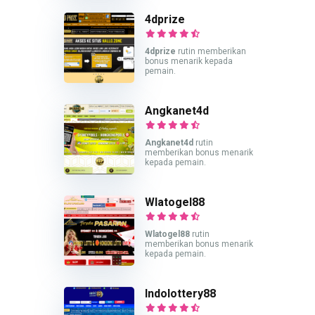
4dprize
4dprize
rutin memberikan
bonus menarik kepada
pemain.
Angkanet4d
Angkanet4d
rutin
memberikan bonus menarik
kepada pemain.
Wlatogel88
Wlatogel88
rutin
memberikan bonus menarik
kepada pemain.
Indolottery88