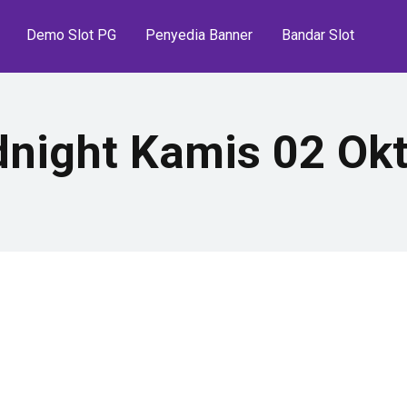
Demo Slot PG
Penyedia Banner
Bandar Slot
dnight Kamis 02 Ok