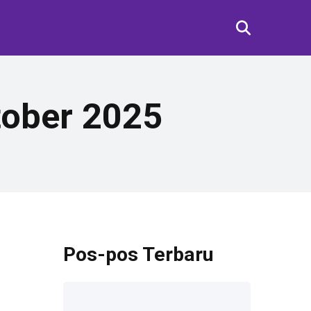
tober 2025
Pos-pos Terbaru