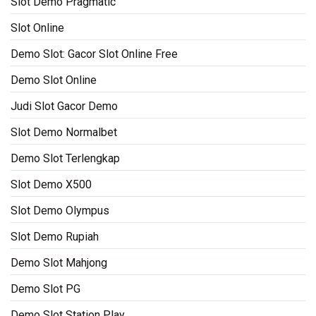
Slot Demo Pragmatic
Slot Online
Demo Slot: Gacor Slot Online Free
Demo Slot Online
Judi Slot Gacor Demo
Slot Demo Normalbet
Demo Slot Terlengkap
Slot Demo X500
Slot Demo Olympus
Slot Demo Rupiah
Demo Slot Mahjong
Demo Slot PG
Demo Slot Station Play