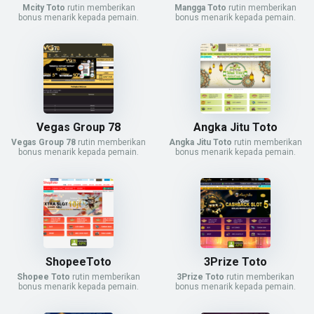
Mcity Toto
rutin memberikan
Mangga Toto
rutin memberikan
bonus menarik kepada pemain.
bonus menarik kepada pemain.
Vegas Group 78
Angka Jitu Toto
Vegas Group 78
rutin memberikan
Angka Jitu
Toto
rutin memberikan
bonus menarik kepada pemain.
bonus menarik kepada pemain.
ShopeeToto
3Prize Toto
Shopee Toto
rutin memberikan
3Prize Toto
rutin memberikan
bonus menarik kepada pemain.
bonus menarik kepada pemain.