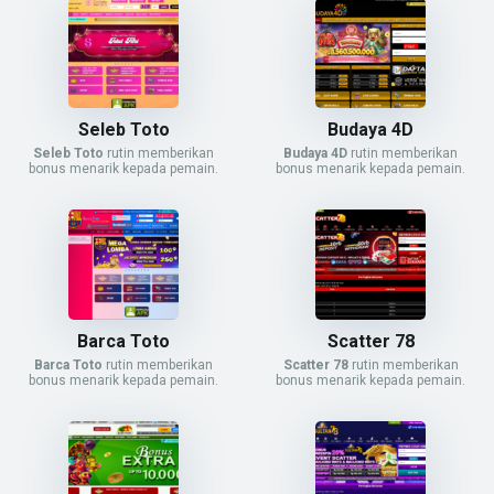
Seleb Toto
Budaya 4D
Seleb Toto
rutin memberikan
Budaya 4D
rutin memberikan
bonus menarik kepada pemain.
bonus menarik kepada pemain.
Barca Toto
Scatter 78
Barca Toto
rutin memberikan
Scatter 78
rutin memberikan
bonus menarik kepada pemain.
bonus menarik kepada pemain.