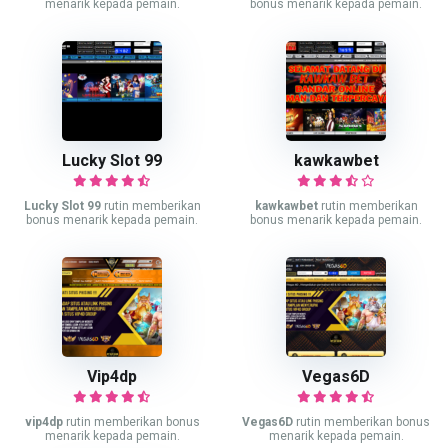
menarik kepada pemain.
bonus menarik kepada pemain.
Lucky Slot 99
kawkawbet
Lucky Slot 99
rutin memberikan
kawkawbet
rutin memberikan
bonus menarik kepada pemain.
bonus menarik kepada pemain.
Vip4dp
Vegas6D
vip4dp
rutin memberikan bonus
Vegas6D
rutin memberikan bonus
menarik kepada pemain.
menarik kepada pemain.