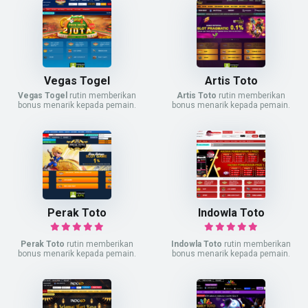
Vegas Togel
Artis Toto
Vegas Togel
rutin memberikan
Artis Toto
rutin memberikan
bonus menarik kepada pemain.
bonus menarik kepada pemain.
Perak Toto
Indowla Toto
Perak Toto
rutin memberikan
Indowla Toto
rutin memberikan
bonus menarik kepada pemain.
bonus menarik kepada pemain.