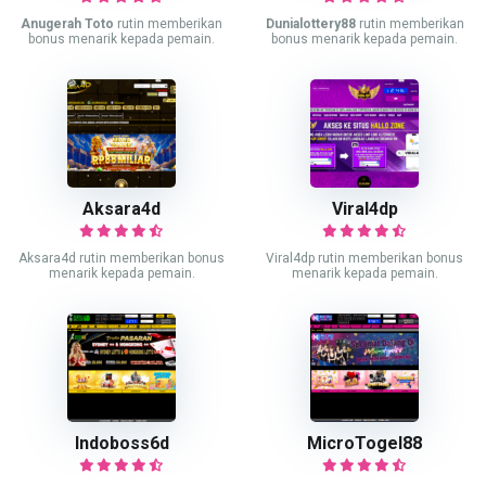
Anugerah Toto
rutin memberikan
Dunialottery88
rutin memberikan
bonus menarik kepada pemain.
bonus menarik kepada pemain.
Aksara4d
Viral4dp
Aksara4d rutin memberikan bonus
Viral4dp rutin memberikan bonus
menarik kepada pemain.
menarik kepada pemain.
Indoboss6d
MicroTogel88