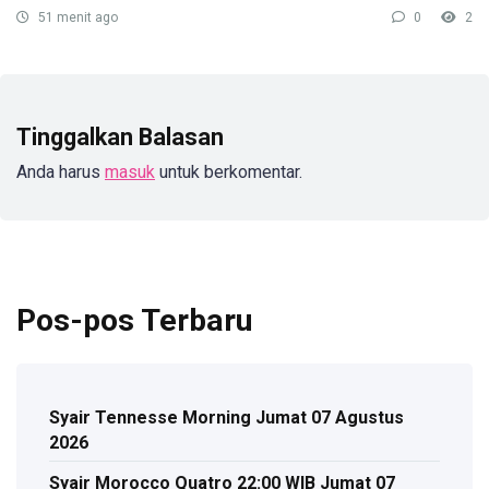
51 menit ago
0
2
Tinggalkan Balasan
Anda harus
masuk
untuk berkomentar.
Pos-pos Terbaru
Syair Tennesse Morning Jumat 07 Agustus
2026
Syair Morocco Quatro 22:00 WIB Jumat 07