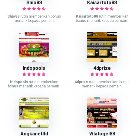
Shio88
Kaisartoto88
Shio88
rutin memberikan bonus
Kaisartoto88
rutin memberikan
menarik kepada pemain.
bonus menarik kepada pemain.
Indopools
4dprize
Indopools
rutin memberikan
4dprize
rutin memberikan bonus
bonus menarik kepada pemain.
menarik kepada pemain.
Angkanet4d
Wlatogel88