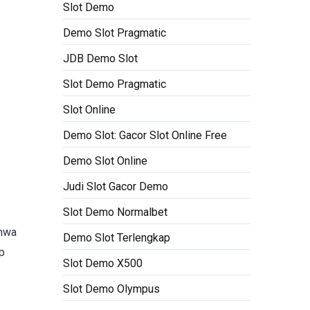
Slot Demo
Demo Slot Pragmatic
JDB Demo Slot
Slot Demo Pragmatic
Slot Online
Demo Slot: Gacor Slot Online Free
Demo Slot Online
Judi Slot Gacor Demo
Slot Demo Normalbet
ahwa
Demo Slot Terlengkap
p
Slot Demo X500
Slot Demo Olympus