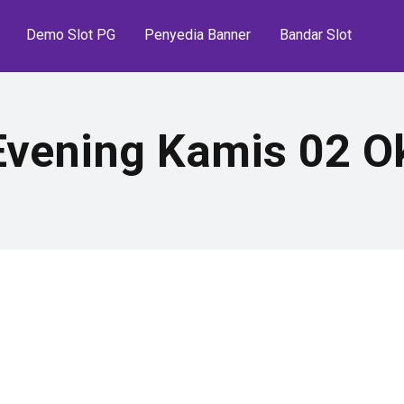
Demo Slot PG
Penyedia Banner
Bandar Slot
Evening Kamis 02 O