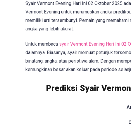
Syair Vermont Evening Hari Ini 02 Oktober 2025 ad
Vermont Evening untuk merumuskan angka prediksi. S
memiliki arti tersembunyi. Pemain yang memahami 
angka yang lebih akurat.
Untuk membaca
syair Vermont Evening Hari Ini 02 
dalamnya. Biasanya, syair memuat petunjuk tersembu
binatang, angka, atau peristiwa alam. Dengan mempe
kemungkinan besar akan keluar pada periode selanj
Prediksi Syair Vermon
A
C