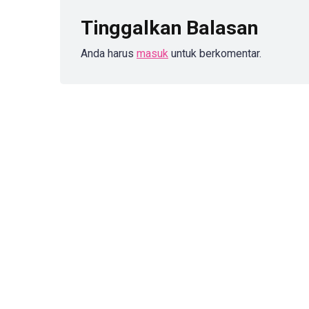
Tinggalkan Balasan
Anda harus
masuk
untuk berkomentar.