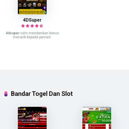
4DSuper
4dsuper
rutin memberikan bonus
menarik kepada pemain.
Bandar Togel Dan Slot