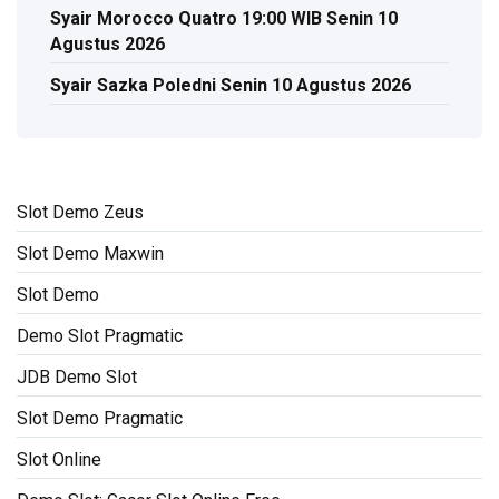
Syair Morocco Quatro 19:00 WIB Senin 10
Agustus 2026
Syair Sazka Poledni Senin 10 Agustus 2026
Slot Demo Zeus
Slot Demo Maxwin
Slot Demo
Demo Slot Pragmatic
JDB Demo Slot
Slot Demo Pragmatic
Slot Online