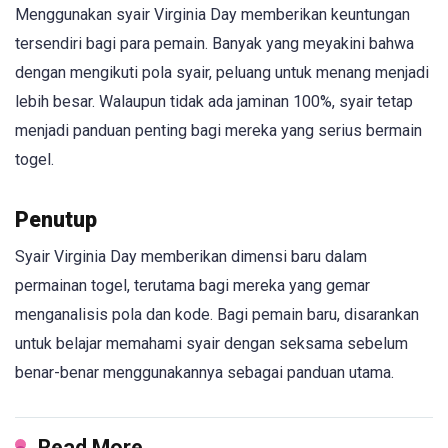
Menggunakan syair Virginia Day memberikan keuntungan
tersendiri bagi para pemain. Banyak yang meyakini bahwa
dengan mengikuti pola syair, peluang untuk menang menjadi
lebih besar. Walaupun tidak ada jaminan 100%, syair tetap
menjadi panduan penting bagi mereka yang serius bermain
togel.
Penutup
Syair Virginia Day memberikan dimensi baru dalam
permainan togel, terutama bagi mereka yang gemar
menganalisis pola dan kode. Bagi pemain baru, disarankan
untuk belajar memahami syair dengan seksama sebelum
benar-benar menggunakannya sebagai panduan utama.
Read More