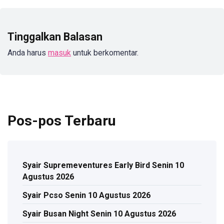
Tinggalkan Balasan
Anda harus
masuk
untuk berkomentar.
Pos-pos Terbaru
Syair Supremeventures Early Bird Senin 10
Agustus 2026
Syair Pcso Senin 10 Agustus 2026
Syair Busan Night Senin 10 Agustus 2026