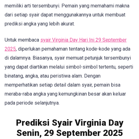
memiliki arti tersembunyi. Pemain yang memahami makna
dari setiap syair dapat menggunakannya untuk membuat
prediksi angka yang lebih akurat.
Untuk membaca
syair Virginia Day Hari Ini 29 September
2025
, diperlukan pemahaman tentang kode-kode yang ada
di dalamnya. Biasanya, syair memuat petunjuk tersembunyi
yang dapat diartikan melalui simbol-simbol tertentu, seperti
binatang, angka, atau peristiwa alam. Dengan
memperhatikan setiap detail dalam syair, pemain bisa
meraba-raba angka yang kemungkinan besar akan keluar
pada periode selanjutnya.
Prediksi Syair Virginia Day
Senin, 29 September 2025