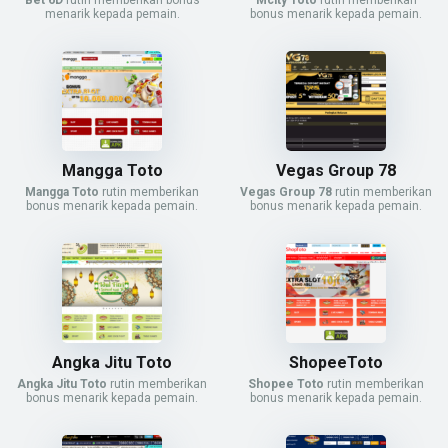
menarik kepada pemain.
bonus menarik kepada pemain.
Mangga Toto
Vegas Group 78
Mangga Toto
rutin memberikan
Vegas Group 78
rutin memberikan
bonus menarik kepada pemain.
bonus menarik kepada pemain.
Angka Jitu Toto
ShopeeToto
Angka Jitu
Toto
rutin memberikan
Shopee Toto
rutin memberikan
bonus menarik kepada pemain.
bonus menarik kepada pemain.