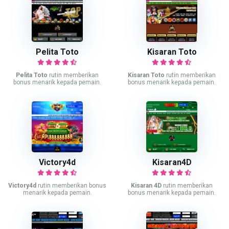
Pelita Toto
Kisaran Toto
Pelita Toto
rutin memberikan
Kisaran Toto
rutin memberikan
bonus menarik kepada pemain.
bonus menarik kepada pemain.
Victory4d
Kisaran4D
Victory4d
rutin memberikan bonus
Kisaran 4D
rutin memberikan
menarik kepada pemain.
bonus menarik kepada pemain.