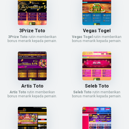
3Prize Toto
Vegas Togel
3Prize Toto
rutin memberikan
Vegas Togel
rutin memberikan
bonus menarik kepada pemain.
bonus menarik kepada pemain.
Artis Toto
Seleb Toto
Artis Toto
rutin memberikan
Seleb Toto
rutin memberikan
bonus menarik kepada pemain.
bonus menarik kepada pemain.