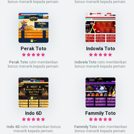
bonus menarik kepada pemain.
bonus menarik kepada pemain.
Perak Toto
Indowla Toto
Perak Toto
rutin memberikan
Indowla Toto
rutin memberikan
bonus menarik kepada pemain.
bonus menarik kepada pemain.
Indo 6D
Fammily Toto
Indo 6D
rutin memberikan bonus
Fammily Toto
rutin memberikan
menarik kepada pemain.
bonus menarik kepada pemain.