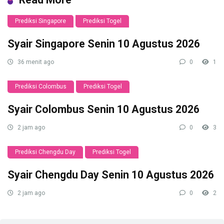
Prediksi Singapore
Prediksi Togel
Syair Singapore Senin 10 Agustus 2026
36 menit ago
0
1
Prediksi Colombus
Prediksi Togel
Syair Colombus Senin 10 Agustus 2026
2 jam ago
0
3
Prediksi Chengdu Day
Prediksi Togel
Syair Chengdu Day Senin 10 Agustus 2026
2 jam ago
0
2