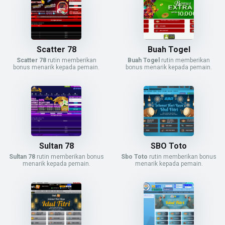
Scatter 78
Buah Togel
Scatter 78
rutin memberikan
Buah Togel
rutin memberikan
bonus menarik kepada pemain.
bonus menarik kepada pemain.
Sultan 78
SBO Toto
Sultan 78
rutin memberikan bonus
Sbo Toto
rutin memberikan bonus
menarik kepada pemain.
menarik kepada pemain.