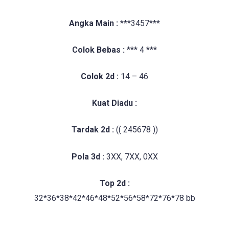
Angka Main :
***3457***
Colok Bebas :
*** 4 ***
Colok 2d :
14 – 46
Kuat Diadu :
Tardak 2d :
(( 245678 ))
Pola 3d :
3XX, 7XX, 0XX
Top 2d :
32*36*38*42*46*48*52*56*58*72*76*78 bb