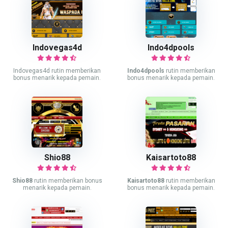
Indovegas4d
Indo4dpools
Indovegas4d rutin memberikan
Indo4dpools
rutin memberikan
bonus menarik kepada pemain.
bonus menarik kepada pemain.
Shio88
Kaisartoto88
Shio88
rutin memberikan bonus
Kaisartoto88
rutin memberikan
menarik kepada pemain.
bonus menarik kepada pemain.