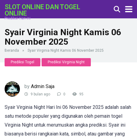
SLOT ONLINE DAN TOGEL
ONLINE
Prediksi Hari ini
Syair Virginia Night Kamis 06
November 2025
Beranda
»
Syair Virginia Night Kamis 06 November 2025
Prediksi Togel
Prediksi Virginia Night
by
Admin Saja
9 bulan ago
0
95
Syair Virginia Night Hari Ini 06 November 2025 adalah salah
satu metode populer yang digunakan oleh pemain togel
Virginia Night untuk merumuskan angka prediksi. Syair ini
biasanya berisi rangkaian kata, simbol, atau gambar yang