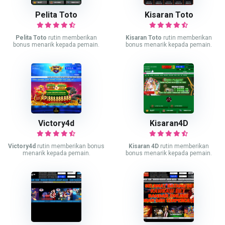
Pelita Toto
Kisaran Toto
Pelita Toto
rutin memberikan
Kisaran Toto
rutin memberikan
bonus menarik kepada pemain.
bonus menarik kepada pemain.
Victory4d
Kisaran4D
Victory4d
rutin memberikan bonus
Kisaran 4D
rutin memberikan
menarik kepada pemain.
bonus menarik kepada pemain.