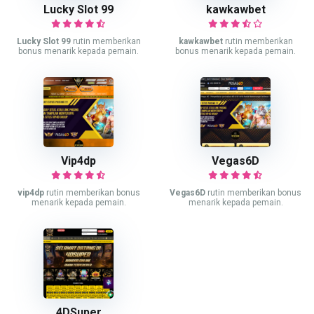
Lucky Slot 99
kawkawbet
Lucky Slot 99
rutin memberikan
kawkawbet
rutin memberikan
bonus menarik kepada pemain.
bonus menarik kepada pemain.
Vip4dp
Vegas6D
vip4dp
rutin memberikan bonus
Vegas6D
rutin memberikan bonus
menarik kepada pemain.
menarik kepada pemain.
4DSuper