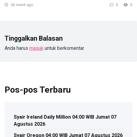
30 menit ago
0
0
Tinggalkan Balasan
Anda harus
masuk
untuk berkomentar.
Pos-pos Terbaru
Syair Ireland Daily Million 04:00 WIB Jumat 07
Agustus 2026
Syair Oregon 04:00 WIB Jumat 07 Agustus 2026