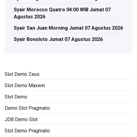
Syair Morocco Quatro 04:00 WIB Jumat 07
Agustus 2026
Syair San Juan Morning Jumat 07 Agustus 2026
Syair Bonoloto Jumat 07 Agustus 2026
Slot Demo Zeus
Slot Demo Maxwin
Slot Demo
Demo Slot Pragmatic
JDB Demo Slot
Slot Demo Pragmatic