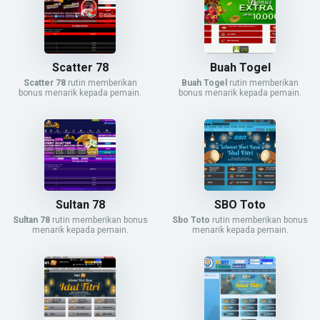
Scatter 78
Buah Togel
Scatter 78
rutin memberikan
Buah Togel
rutin memberikan
bonus menarik kepada pemain.
bonus menarik kepada pemain.
Sultan 78
SBO Toto
Sultan 78
rutin memberikan bonus
Sbo Toto
rutin memberikan bonus
menarik kepada pemain.
menarik kepada pemain.