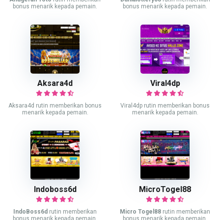
bonus menarik kepada pemain.
bonus menarik kepada pemain.
Aksara4d
Viral4dp
Aksara4d rutin memberikan bonus
Viral4dp rutin memberikan bonus
menarik kepada pemain.
menarik kepada pemain.
Indoboss6d
MicroTogel88
IndoBoss6d
rutin memberikan
Micro Togel88
rutin memberikan
bonus menarik kepada pemain.
bonus menarik kepada pemain.