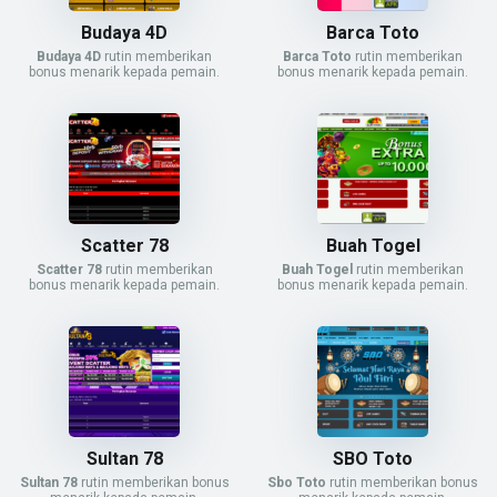
Budaya 4D
Barca Toto
Budaya 4D
rutin memberikan
Barca Toto
rutin memberikan
bonus menarik kepada pemain.
bonus menarik kepada pemain.
Scatter 78
Buah Togel
Scatter 78
rutin memberikan
Buah Togel
rutin memberikan
bonus menarik kepada pemain.
bonus menarik kepada pemain.
Sultan 78
SBO Toto
Sultan 78
rutin memberikan bonus
Sbo Toto
rutin memberikan bonus