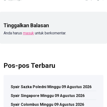
Tinggalkan Balasan
Anda harus
masuk
untuk berkomentar.
Pos-pos Terbaru
Syair Sazka Poledni Minggu 09 Agustus 2026
Syair Singapore Minggu 09 Agustus 2026
Syair Colombus Minggu 09 Agustus 2026