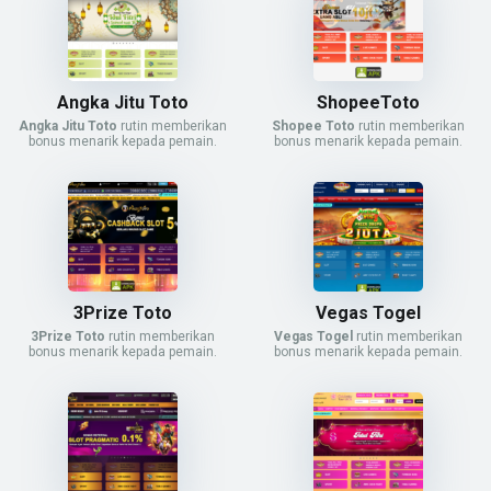
Angka Jitu Toto
ShopeeToto
Angka Jitu
Toto
rutin memberikan
Shopee Toto
rutin memberikan
bonus menarik kepada pemain.
bonus menarik kepada pemain.
3Prize Toto
Vegas Togel
3Prize Toto
rutin memberikan
Vegas Togel
rutin memberikan
bonus menarik kepada pemain.
bonus menarik kepada pemain.