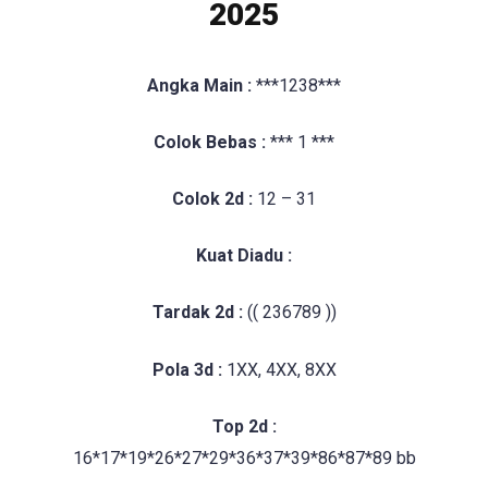
2025
Angka Main :
***1238***
Colok Bebas :
*** 1 ***
Colok 2d :
12 – 31
Kuat Diadu :
Tardak 2d :
(( 236789 ))
Pola 3d :
1XX, 4XX, 8XX
Top 2d :
16*17*19*26*27*29*36*37*39*86*87*89 bb