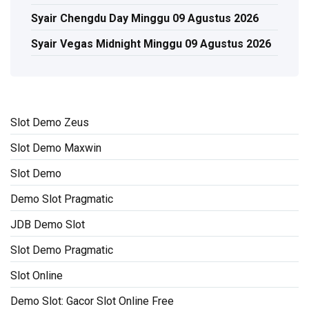
Syair Chengdu Day Minggu 09 Agustus 2026
Syair Vegas Midnight Minggu 09 Agustus 2026
Slot Demo Zeus
Slot Demo Maxwin
Slot Demo
Demo Slot Pragmatic
JDB Demo Slot
Slot Demo Pragmatic
Slot Online
Demo Slot: Gacor Slot Online Free