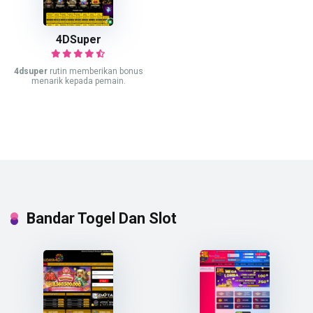
4DSuper
4dsuper
rutin memberikan bonus
menarik kepada pemain.
Bandar Togel Dan Slot