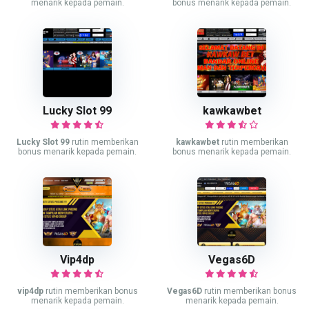
menarik kepada pemain.
bonus menarik kepada pemain.
Lucky Slot 99
kawkawbet
Lucky Slot 99
rutin memberikan
kawkawbet
rutin memberikan
bonus menarik kepada pemain.
bonus menarik kepada pemain.
Vip4dp
Vegas6D
vip4dp
rutin memberikan bonus
Vegas6D
rutin memberikan bonus
menarik kepada pemain.
menarik kepada pemain.