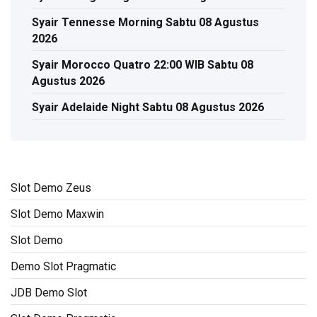
Syair Tennesse Morning Sabtu 08 Agustus
2026
Syair Morocco Quatro 22:00 WIB Sabtu 08
Agustus 2026
Syair Adelaide Night Sabtu 08 Agustus 2026
Slot Demo Zeus
Slot Demo Maxwin
Slot Demo
Demo Slot Pragmatic
JDB Demo Slot