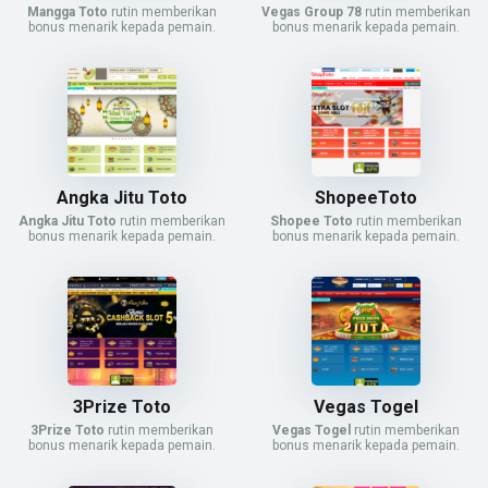
Mangga Toto
rutin memberikan
Vegas Group 78
rutin memberikan
bonus menarik kepada pemain.
bonus menarik kepada pemain.
Angka Jitu Toto
ShopeeToto
Angka Jitu
Toto
rutin memberikan
Shopee Toto
rutin memberikan
bonus menarik kepada pemain.
bonus menarik kepada pemain.
3Prize Toto
Vegas Togel
3Prize Toto
rutin memberikan
Vegas Togel
rutin memberikan
bonus menarik kepada pemain.
bonus menarik kepada pemain.