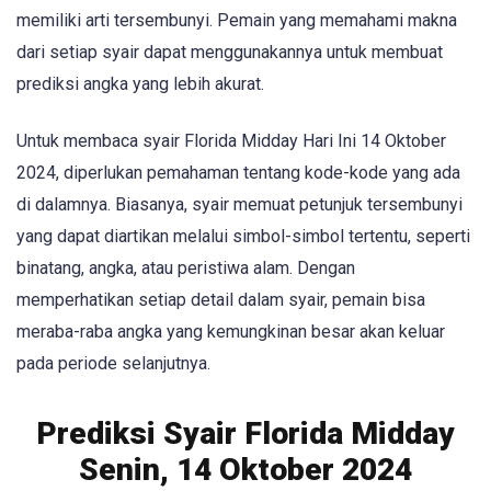
memiliki arti tersembunyi. Pemain yang memahami makna
dari setiap syair dapat menggunakannya untuk membuat
prediksi angka yang lebih akurat.
Untuk membaca syair Florida Midday Hari Ini 14 Oktober
2024, diperlukan pemahaman tentang kode-kode yang ada
di dalamnya. Biasanya, syair memuat petunjuk tersembunyi
yang dapat diartikan melalui simbol-simbol tertentu, seperti
binatang, angka, atau peristiwa alam. Dengan
memperhatikan setiap detail dalam syair, pemain bisa
meraba-raba angka yang kemungkinan besar akan keluar
pada periode selanjutnya.
Prediksi Syair Florida Midday
Senin, 14 Oktober 2024