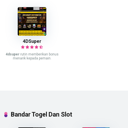
4DSuper
4dsuper
rutin memberikan bonus
menarik kepada pemain.
Bandar Togel Dan Slot