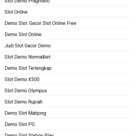
Slot Demo Pragmatic
Slot Online
Demo Slot: Gacor Slot Online Free
Demo Slot Online
Judi Slot Gacor Demo
Slot Demo Normalbet
Demo Slot Terlengkap
Slot Demo X500
Slot Demo Olympus
Slot Demo Rupiah
Demo Slot Mahjong
Demo Slot PG
Demo Slot Station Play