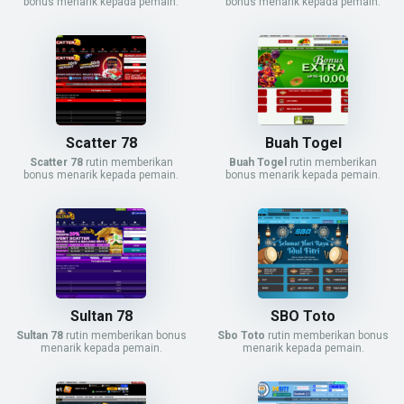
bonus menarik kepada pemain.
bonus menarik kepada pemain.
Scatter 78
Buah Togel
Scatter 78
rutin memberikan
Buah Togel
rutin memberikan
bonus menarik kepada pemain.
bonus menarik kepada pemain.
Sultan 78
SBO Toto
Sultan 78
rutin memberikan bonus
Sbo Toto
rutin memberikan bonus
menarik kepada pemain.
menarik kepada pemain.