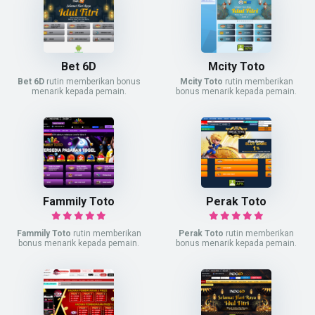
Bet 6D
Mcity Toto
Bet 6D
rutin memberikan bonus
Mcity Toto
rutin memberikan
menarik kepada pemain.
bonus menarik kepada pemain.
Fammily Toto
Perak Toto
Fammily Toto
rutin memberikan
Perak Toto
rutin memberikan
bonus menarik kepada pemain.
bonus menarik kepada pemain.