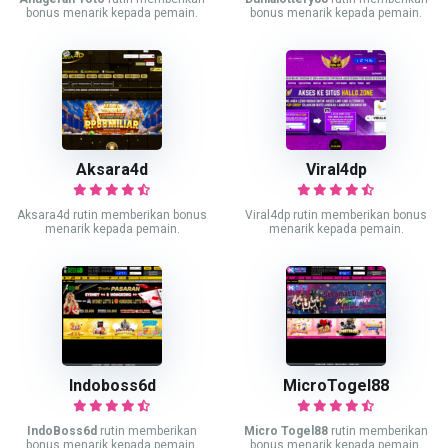
bonus menarik kepada pemain.
bonus menarik kepada pemain.
Aksara4d
Viral4dp
Aksara4d rutin memberikan bonus
Viral4dp rutin memberikan bonus
menarik kepada pemain.
menarik kepada pemain.
Indoboss6d
MicroTogel88
IndoBoss6d
rutin memberikan
Micro Togel88
rutin memberikan
bonus menarik kepada pemain.
bonus menarik kepada pemain.