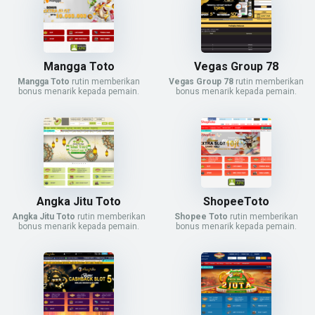
Mangga Toto
Vegas Group 78
Mangga Toto
rutin memberikan
Vegas Group 78
rutin memberikan
bonus menarik kepada pemain.
bonus menarik kepada pemain.
Angka Jitu Toto
ShopeeToto
Angka Jitu
Toto
rutin memberikan
Shopee Toto
rutin memberikan
bonus menarik kepada pemain.
bonus menarik kepada pemain.