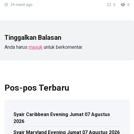
29 menit ago
0
0
Tinggalkan Balasan
Anda harus
masuk
untuk berkomentar.
Pos-pos Terbaru
Syair Caribbean Evening Jumat 07 Agustus
2026
Syair Maryland Evening Jumat 07 Agustus 2026