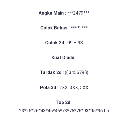
Angka Main :
***2479***
Colok Bebas :
*** 9 ***
Colok 2d :
09 – 98
Kuat Diadu :
Tardak 2d :
(( 345679 ))
Pola 3d :
2XX, 3XX, 5XX
Top 2d :
23*25*26*43*45*46*73*75*76*93*95*96 bb