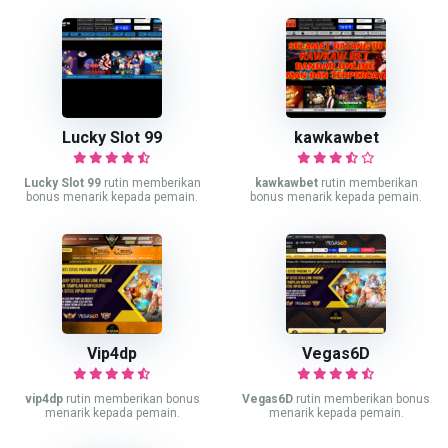
Lucky Slot 99
kawkawbet
Lucky Slot 99
rutin memberikan
kawkawbet
rutin memberikan
bonus menarik kepada pemain.
bonus menarik kepada pemain.
Vip4dp
Vegas6D
vip4dp
rutin memberikan bonus
Vegas6D
rutin memberikan bonus
menarik kepada pemain.
menarik kepada pemain.