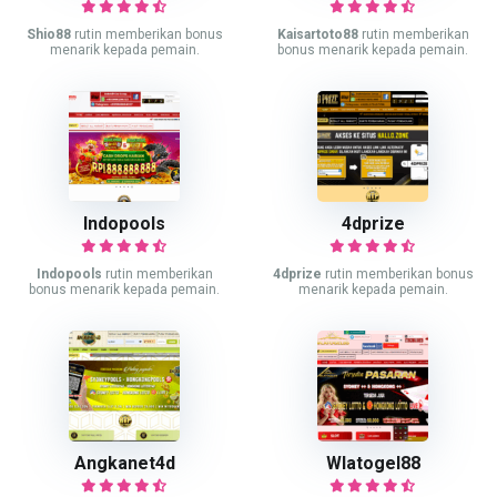
Shio88
rutin memberikan bonus
Kaisartoto88
rutin memberikan
menarik kepada pemain.
bonus menarik kepada pemain.
Indopools
4dprize
Indopools
rutin memberikan
4dprize
rutin memberikan bonus
bonus menarik kepada pemain.
menarik kepada pemain.
Angkanet4d
Wlatogel88