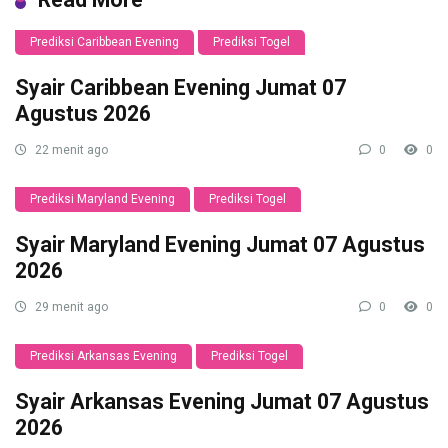
Prediksi Caribbean Evening
Prediksi Togel
Syair Caribbean Evening Jumat 07
Agustus 2026
22 menit ago
0
0
Prediksi Maryland Evening
Prediksi Togel
Syair Maryland Evening Jumat 07 Agustus
2026
29 menit ago
0
0
Prediksi Arkansas Evening
Prediksi Togel
Syair Arkansas Evening Jumat 07 Agustus
2026