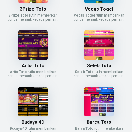
3Prize Toto
Vegas Togel
3Prize Toto
rutin memberikan
Vegas Togel
rutin memberikan
bonus menarik kepada pemain.
bonus menarik kepada pemain.
Artis Toto
Seleb Toto
Artis Toto
rutin memberikan
Seleb Toto
rutin memberikan
bonus menarik kepada pemain.
bonus menarik kepada pemain.
Budaya 4D
Barca Toto
Budaya 4D
rutin memberikan
Barca Toto
rutin memberikan