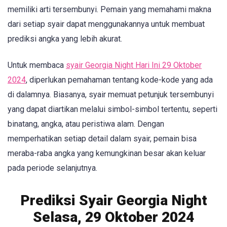
memiliki arti tersembunyi. Pemain yang memahami makna
dari setiap syair dapat menggunakannya untuk membuat
prediksi angka yang lebih akurat.
Untuk membaca
syair Georgia Night Hari Ini 29 Oktober
2024
, diperlukan pemahaman tentang kode-kode yang ada
di dalamnya. Biasanya, syair memuat petunjuk tersembunyi
yang dapat diartikan melalui simbol-simbol tertentu, seperti
binatang, angka, atau peristiwa alam. Dengan
memperhatikan setiap detail dalam syair, pemain bisa
meraba-raba angka yang kemungkinan besar akan keluar
pada periode selanjutnya.
Prediksi Syair Georgia Night
Selasa, 29 Oktober 2024