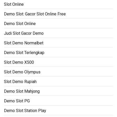
Slot Online
Demo Slot: Gacor Slot Online Free
Demo Slot Online
Judi Slot Gacor Demo
Slot Demo Normalbet
Demo Slot Terlengkap
Slot Demo X500
Slot Demo Olympus
Slot Demo Rupiah
Demo Slot Mahjong
Demo Slot PG
Demo Slot Station Play