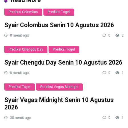
Prediksi Colombus
Prediksi Togel
Syair Colombus Senin 10 Agustus 2026
8 menit ago
0
2
Prediksi Chengdu Day
Prediksi Togel
Syair Chengdu Day Senin 10 Agustus 2026
8 menit ago
0
1
Prediksi Togel
Prediksi Vegas Midnight
Syair Vegas Midnight Senin 10 Agustus
2026
38 menit ago
0
1