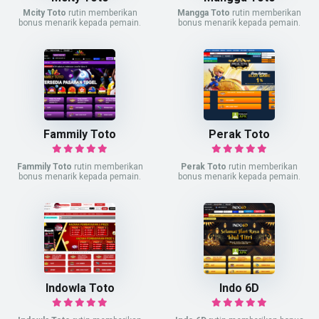
Mcity Toto
rutin memberikan
Mangga Toto
rutin memberikan
bonus menarik kepada pemain.
bonus menarik kepada pemain.
Fammily Toto
Perak Toto
Fammily Toto
rutin memberikan
Perak Toto
rutin memberikan
bonus menarik kepada pemain.
bonus menarik kepada pemain.
Indowla Toto
Indo 6D