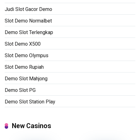
Judi Slot Gacor Demo
Slot Demo Normalbet
Demo Slot Terlengkap
Slot Demo X500
Slot Demo Olympus
Slot Demo Rupiah
Demo Slot Mahjong
Demo Slot PG
Demo Slot Station Play
New Casinos