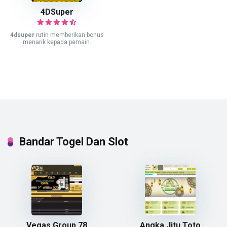
4DSuper
4dsuper
rutin memberikan bonus
menarik kepada pemain.
Bandar Togel Dan Slot
Vegas Group 78
Angka Jitu Toto