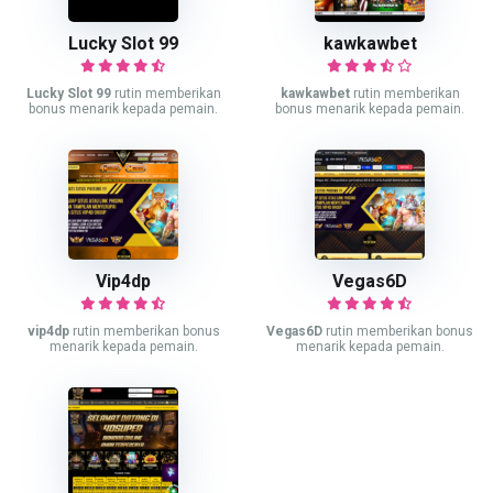
Lucky Slot 99
kawkawbet
Lucky Slot 99
rutin memberikan
kawkawbet
rutin memberikan
bonus menarik kepada pemain.
bonus menarik kepada pemain.
Vip4dp
Vegas6D
vip4dp
rutin memberikan bonus
Vegas6D
rutin memberikan bonus
menarik kepada pemain.
menarik kepada pemain.