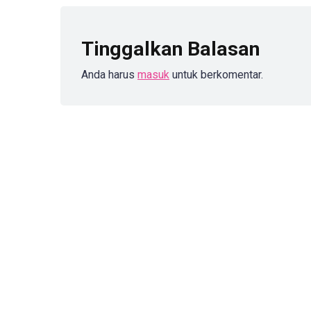
Tinggalkan Balasan
Anda harus
masuk
untuk berkomentar.