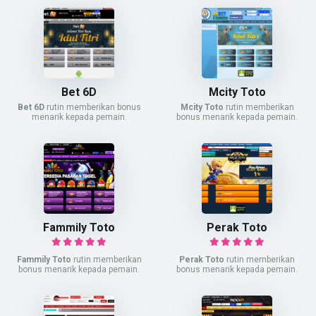
Bet 6D
Mcity Toto
Bet 6D
rutin memberikan bonus
Mcity Toto
rutin memberikan
menarik kepada pemain.
bonus menarik kepada pemain.
Fammily Toto
Perak Toto
Fammily Toto
rutin memberikan
Perak Toto
rutin memberikan
bonus menarik kepada pemain.
bonus menarik kepada pemain.