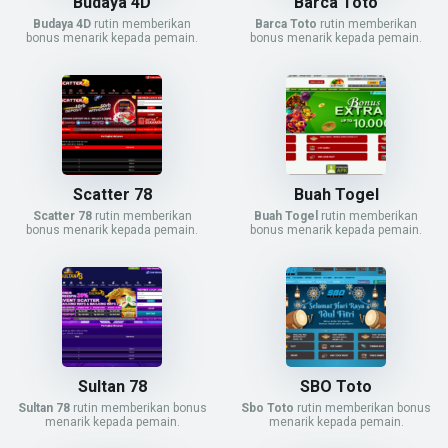
Budaya 4D
Barca Toto
Budaya 4D
rutin memberikan
Barca Toto
rutin memberikan
bonus menarik kepada pemain.
bonus menarik kepada pemain.
Scatter 78
Buah Togel
Scatter 78
rutin memberikan
Buah Togel
rutin memberikan
bonus menarik kepada pemain.
bonus menarik kepada pemain.
Sultan 78
SBO Toto
Sultan 78
rutin memberikan bonus
Sbo Toto
rutin memberikan bonus
menarik kepada pemain.
menarik kepada pemain.