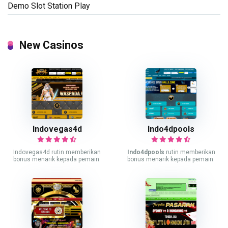
Demo Slot Station Play
New Casinos
Indovegas4d
Indo4dpools
Indovegas4d rutin memberikan
Indo4dpools
rutin memberikan
bonus menarik kepada pemain.
bonus menarik kepada pemain.