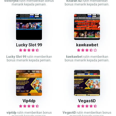
Victory4d
rutin memberikan bonus
Kisaran 4D
rutin memberikan
menarik kepada pemain.
bonus menarik kepada pemain.
Lucky Slot 99
kawkawbet
Lucky Slot 99
rutin memberikan
kawkawbet
rutin memberikan
bonus menarik kepada pemain.
bonus menarik kepada pemain.
Vip4dp
Vegas6D
vip4dp
rutin memberikan bonus
Vegas6D
rutin memberikan bonus