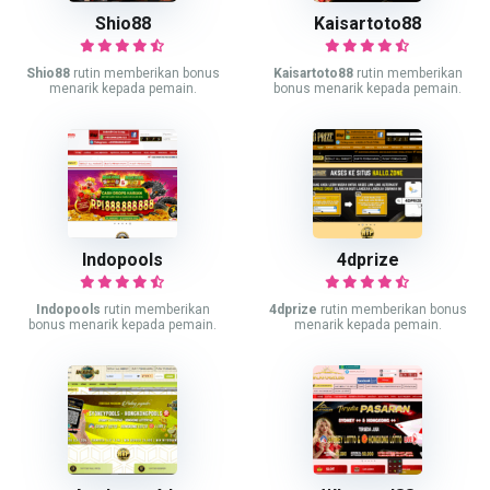
Shio88
Kaisartoto88
Shio88
rutin memberikan bonus
Kaisartoto88
rutin memberikan
menarik kepada pemain.
bonus menarik kepada pemain.
Indopools
4dprize
Indopools
rutin memberikan
4dprize
rutin memberikan bonus
bonus menarik kepada pemain.
menarik kepada pemain.