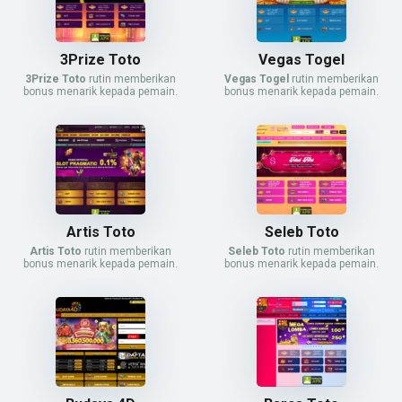
3Prize Toto
Vegas Togel
3Prize Toto
rutin memberikan
Vegas Togel
rutin memberikan
bonus menarik kepada pemain.
bonus menarik kepada pemain.
Artis Toto
Seleb Toto
Artis Toto
rutin memberikan
Seleb Toto
rutin memberikan
bonus menarik kepada pemain.
bonus menarik kepada pemain.