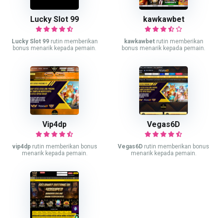
Lucky Slot 99
kawkawbet
Lucky Slot 99
rutin memberikan
kawkawbet
rutin memberikan
bonus menarik kepada pemain.
bonus menarik kepada pemain.
Vip4dp
Vegas6D
vip4dp
rutin memberikan bonus
Vegas6D
rutin memberikan bonus
menarik kepada pemain.
menarik kepada pemain.