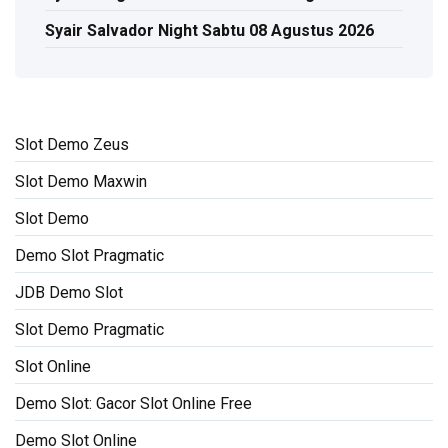
Syair Salvador Night Sabtu 08 Agustus 2026
Slot Demo Zeus
Slot Demo Maxwin
Slot Demo
Demo Slot Pragmatic
JDB Demo Slot
Slot Demo Pragmatic
Slot Online
Demo Slot: Gacor Slot Online Free
Demo Slot Online