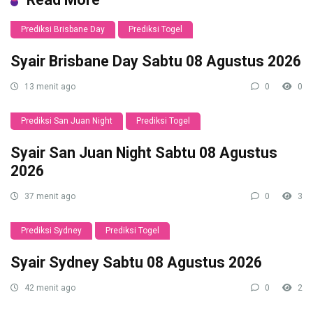
Prediksi Brisbane Day
Prediksi Togel
Syair Brisbane Day Sabtu 08 Agustus 2026
13 menit ago
0
0
Prediksi San Juan Night
Prediksi Togel
Syair San Juan Night Sabtu 08 Agustus
2026
37 menit ago
0
3
Prediksi Sydney
Prediksi Togel
Syair Sydney Sabtu 08 Agustus 2026
42 menit ago
0
2