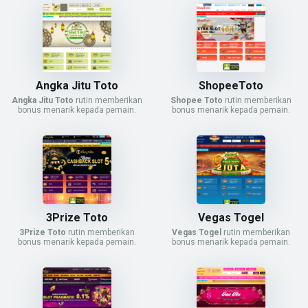
Angka Jitu Toto
ShopeeToto
Angka Jitu
Toto
rutin memberikan
Shopee Toto
rutin memberikan
bonus menarik kepada pemain.
bonus menarik kepada pemain.
3Prize Toto
Vegas Togel
3Prize Toto
rutin memberikan
Vegas Togel
rutin memberikan
bonus menarik kepada pemain.
bonus menarik kepada pemain.