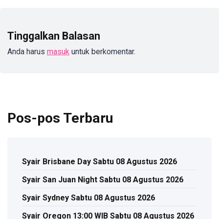
Tinggalkan Balasan
Anda harus
masuk
untuk berkomentar.
Pos-pos Terbaru
Syair Brisbane Day Sabtu 08 Agustus 2026
Syair San Juan Night Sabtu 08 Agustus 2026
Syair Sydney Sabtu 08 Agustus 2026
Syair Oregon 13:00 WIB Sabtu 08 Agustus 2026