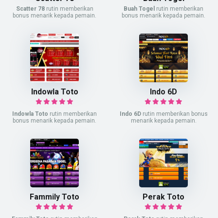
Scatter 78
rutin memberikan
Buah Togel
rutin memberikan
bonus menarik kepada pemain.
bonus menarik kepada pemain.
Indowla Toto
Indo 6D
Indowla Toto
rutin memberikan
Indo 6D
rutin memberikan bonus
bonus menarik kepada pemain.
menarik kepada pemain.
Fammily Toto
Perak Toto