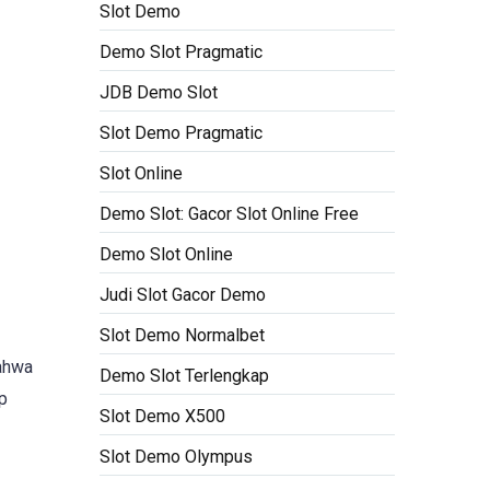
Slot Demo
Demo Slot Pragmatic
JDB Demo Slot
Slot Demo Pragmatic
Slot Online
Demo Slot: Gacor Slot Online Free
Demo Slot Online
Judi Slot Gacor Demo
Slot Demo Normalbet
bahwa
Demo Slot Terlengkap
p
Slot Demo X500
Slot Demo Olympus