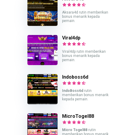
Aksara4d rutin memberikan
bonus menarik kepada
pemain.
Viral4dp
Viral4dp rutin memberikan
bonus menarik kepada
pemain.
Indoboss6d
IndoBoss6d
rutin
memberikan bonus menarik
kepada pemain.
MicroTogel88
Micro Togel88
rutin
memberikan bonus menarik