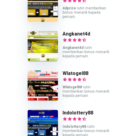
4dprize
rutin memberikan
bonus menarik kepada
pemain.
Angkanet4d
Angkanet4d
rutin
memberikan bonus menarik
kepada pemain.
Wlatogel88
Wlatogel88
rutin
memberikan bonus menarik
kepada pemain.
Indolottery88
Indolottery88
rutin
memberikan bonus menarik
kepada pemain.