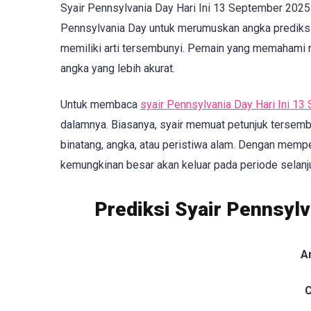
Syair Pennsylvania Day Hari Ini 13 September 2025
Pennsylvania Day untuk merumuskan angka prediksi. 
memiliki arti tersembunyi. Pemain yang memahami 
angka yang lebih akurat.
Untuk membaca
syair Pennsylvania Day Hari Ini 1
dalamnya. Biasanya, syair memuat petunjuk tersembu
binatang, angka, atau peristiwa alam. Dengan mempe
kemungkinan besar akan keluar pada periode selanj
Prediksi Syair Pennsyl
A
C