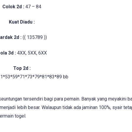
Colok 2d :
47 – 84
Kuat Diadu :
ardak 2d :
(( 135789 ))
ola 3d :
4XX, 5XX, 6XX
Top 2d :
1*53*59*71*73*79*81*83*89 bb
untungan tersendiri bagi para pemain. Banyak yang meyakini 
menjadi lebih besar. Walaupun tidak ada jaminan 100%, syair teta
ermain togel.