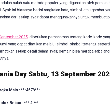
 adalah salah satu metode populer yang digunakan oleh pemain 
Syair ini biasanya berisi rangkaian kata, simbol, atau gambar ya
makna dari setiap syair dapat menggunakannya untuk membuat p
3 September 2025
, diperlukan pemahaman tentang kode-kode yang
nyi yang dapat diartikan melalui simbol-simbol tertentu, seperti
rhatikan setiap detail dalam syair, pemain bisa meraba-raba an
utnya.
vania Day Sabtu, 13 September 202
ngka Main :
***4578***
olok Bebas :
*** 4 ***