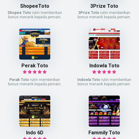
ShopeeToto
3Prize Toto
Shopee Toto
rutin memberikan
3Prize Toto
rutin memberikan
bonus menarik kepada pemain.
bonus menarik kepada pemain.
Perak Toto
Indowla Toto
Perak Toto
rutin memberikan
Indowla Toto
rutin memberikan
bonus menarik kepada pemain.
bonus menarik kepada pemain.
Indo 6D
Fammily Toto