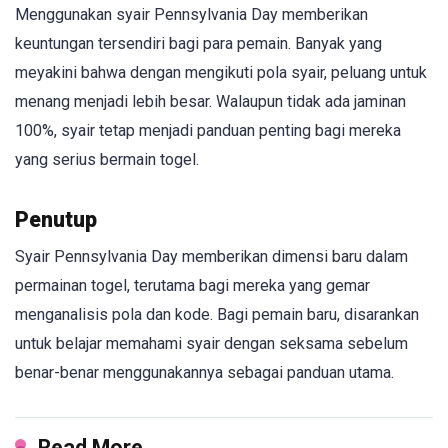
Menggunakan syair Pennsylvania Day memberikan
keuntungan tersendiri bagi para pemain. Banyak yang
meyakini bahwa dengan mengikuti pola syair, peluang untuk
menang menjadi lebih besar. Walaupun tidak ada jaminan
100%, syair tetap menjadi panduan penting bagi mereka
yang serius bermain togel.
Penutup
Syair Pennsylvania Day memberikan dimensi baru dalam
permainan togel, terutama bagi mereka yang gemar
menganalisis pola dan kode. Bagi pemain baru, disarankan
untuk belajar memahami syair dengan seksama sebelum
benar-benar menggunakannya sebagai panduan utama.
Read More