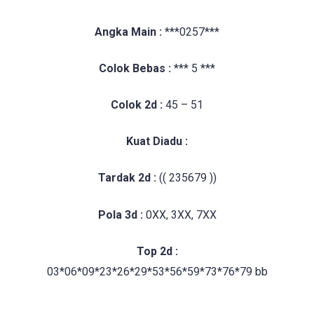
Angka Main :
***0257***
Colok Bebas :
*** 5 ***
Colok 2d :
45 – 51
Kuat Diadu :
Tardak 2d :
(( 235679 ))
Pola 3d :
0XX, 3XX, 7XX
Top 2d :
03*06*09*23*26*29*53*56*59*73*76*79 bb