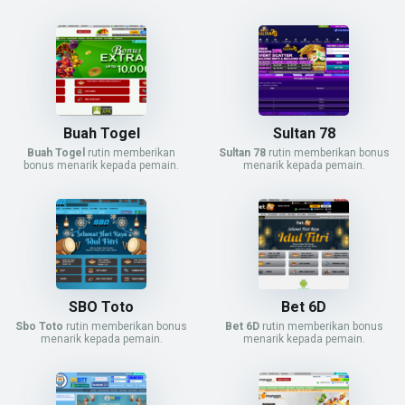
Buah Togel
Sultan 78
Buah Togel
rutin memberikan
Sultan 78
rutin memberikan bonus
bonus menarik kepada pemain.
menarik kepada pemain.
SBO Toto
Bet 6D
Sbo Toto
rutin memberikan bonus
Bet 6D
rutin memberikan bonus
menarik kepada pemain.
menarik kepada pemain.