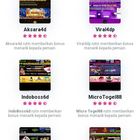
Aksara4d
Viral4dp
Aksara4d rutin memberikan bonus
Viral4dp rutin memberikan bonus
menarik kepada pemain.
menarik kepada pemain.
Indoboss6d
MicroTogel88
IndoBoss6d
rutin memberikan
Micro Togel88
rutin memberikan
bonus menarik kepada pemain.
bonus menarik kepada pemain.