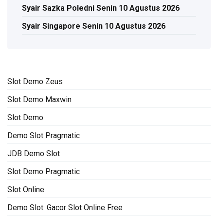
Syair Sazka Poledni Senin 10 Agustus 2026
Syair Singapore Senin 10 Agustus 2026
Slot Demo Zeus
Slot Demo Maxwin
Slot Demo
Demo Slot Pragmatic
JDB Demo Slot
Slot Demo Pragmatic
Slot Online
Demo Slot: Gacor Slot Online Free