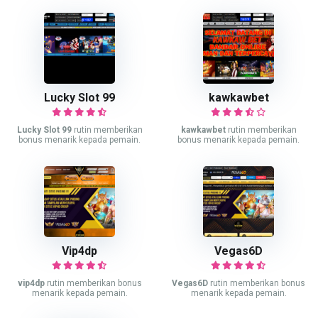
Lucky Slot 99
kawkawbet
Lucky Slot 99
rutin memberikan
kawkawbet
rutin memberikan
bonus menarik kepada pemain.
bonus menarik kepada pemain.
Vip4dp
Vegas6D
vip4dp
rutin memberikan bonus
Vegas6D
rutin memberikan bonus
menarik kepada pemain.
menarik kepada pemain.