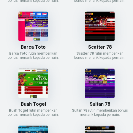
bonus menarik kepada pemain.
bonus menarik kepada pemain.
Barca Toto
Scatter 78
Barca Toto
rutin memberikan
Scatter 78
rutin memberikan
bonus menarik kepada pemain.
bonus menarik kepada pemain.
Buah Togel
Sultan 78
Buah Togel
rutin memberikan
Sultan 78
rutin memberikan bonus
bonus menarik kepada pemain.
menarik kepada pemain.