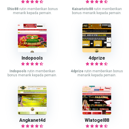
Shio88
rutin memberikan bonus
Kaisartoto88
rutin memberikan
menarik kepada pemain.
bonus menarik kepada pemain.
Indopools
4dprize
Indopools
rutin memberikan
4dprize
rutin memberikan bonus
bonus menarik kepada pemain.
menarik kepada pemain.
Angkanet4d
Wlatogel88