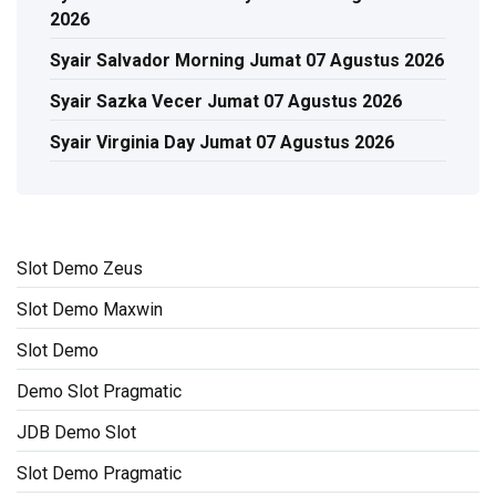
2026
Syair Salvador Morning Jumat 07 Agustus 2026
Syair Sazka Vecer Jumat 07 Agustus 2026
Syair Virginia Day Jumat 07 Agustus 2026
Slot Demo Zeus
Slot Demo Maxwin
Slot Demo
Demo Slot Pragmatic
JDB Demo Slot
Slot Demo Pragmatic