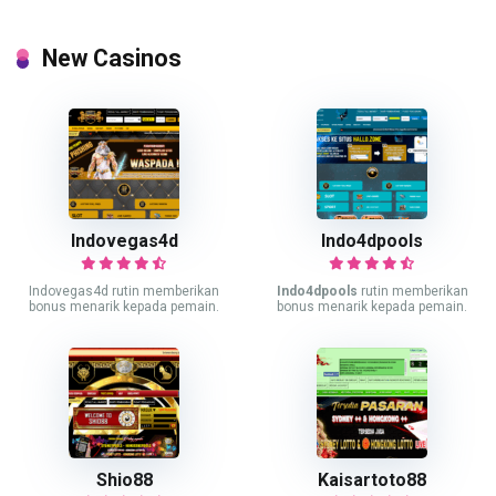
New Casinos
Indovegas4d
Indo4dpools
Indovegas4d rutin memberikan
Indo4dpools
rutin memberikan
bonus menarik kepada pemain.
bonus menarik kepada pemain.
Shio88
Kaisartoto88