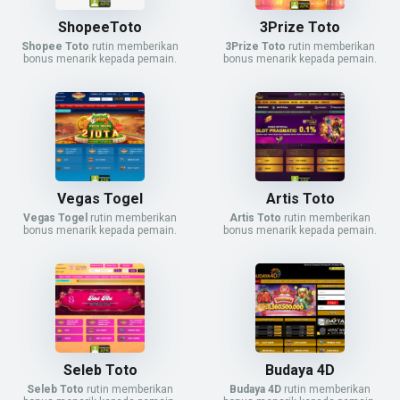
ShopeeToto
3Prize Toto
Shopee Toto
rutin memberikan
3Prize Toto
rutin memberikan
bonus menarik kepada pemain.
bonus menarik kepada pemain.
Vegas Togel
Artis Toto
Vegas Togel
rutin memberikan
Artis Toto
rutin memberikan
bonus menarik kepada pemain.
bonus menarik kepada pemain.
Seleb Toto
Budaya 4D
Seleb Toto
rutin memberikan
Budaya 4D
rutin memberikan