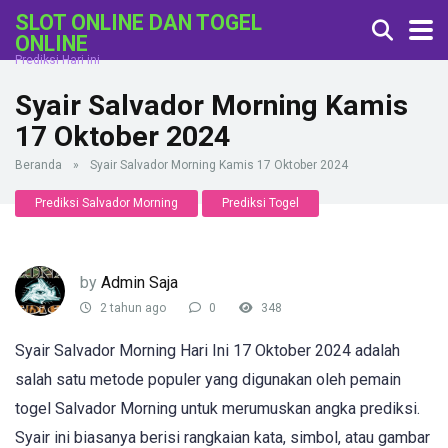
SLOT ONLINE DAN TOGEL
ONLINE
Prediksi Hari ini
Syair Salvador Morning Kamis
17 Oktober 2024
Beranda
»
Syair Salvador Morning Kamis 17 Oktober 2024
Prediksi Salvador Morning
Prediksi Togel
by
Admin Saja
2 tahun ago
0
348
Syair Salvador Morning Hari Ini 17 Oktober 2024 adalah
salah satu metode populer yang digunakan oleh pemain
togel Salvador Morning untuk merumuskan angka prediksi.
Syair ini biasanya berisi rangkaian kata, simbol, atau gambar