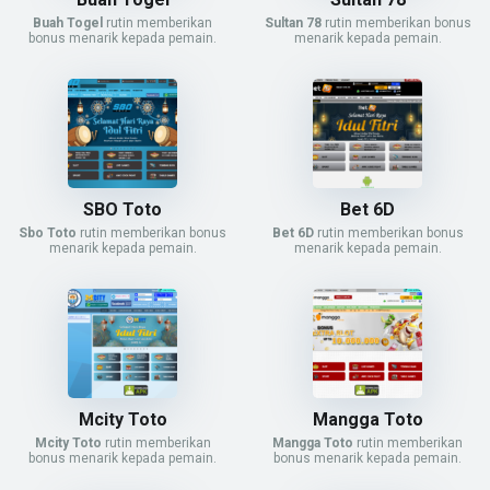
Buah Togel
rutin memberikan
Sultan 78
rutin memberikan bonus
bonus menarik kepada pemain.
menarik kepada pemain.
SBO Toto
Bet 6D
Sbo Toto
rutin memberikan bonus
Bet 6D
rutin memberikan bonus
menarik kepada pemain.
menarik kepada pemain.
Mcity Toto
Mangga Toto
Mcity Toto
rutin memberikan
Mangga Toto
rutin memberikan
bonus menarik kepada pemain.
bonus menarik kepada pemain.