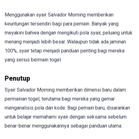
Menggunakan syair Salvador Morning memberikan
keuntungan tersendiri bagi para pemain. Banyak yang
meyakini bahwa dengan mengikuti pola syair, peluang untuk
menang menjadi lebih besar. Walaupun tidak ada jaminan
100%, syair tetap menjadi panduan penting bagi mereka
yang serius bermain togel.
Penutup
Syair Salvador Morning memberikan dimensi baru dalam
permainan togel, terutama bagi mereka yang gemar
menganalisis pola dan kode. Bagi pemain baru, disarankan
untuk belajar memahami syair dengan seksama sebelum
benar-benar menggunakannya sebagai panduan utama.