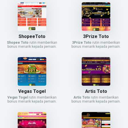
ShopeeToto
3Prize Toto
Shopee Toto
rutin memberikan
3Prize Toto
rutin memberikan
bonus menarik kepada pemain.
bonus menarik kepada pemain.
Vegas Togel
Artis Toto
Vegas Togel
rutin memberikan
Artis Toto
rutin memberikan
bonus menarik kepada pemain.
bonus menarik kepada pemain.