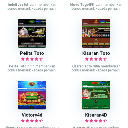
IndoBoss6d
rutin memberikan
Micro Togel88
rutin memberikan
bonus menarik kepada pemain.
bonus menarik kepada pemain.
Pelita Toto
Kisaran Toto
Pelita Toto
rutin memberikan
Kisaran Toto
rutin memberikan
bonus menarik kepada pemain.
bonus menarik kepada pemain.
Victory4d
Kisaran4D
Victory4d
rutin memberikan bonus
Kisaran 4D
rutin memberikan