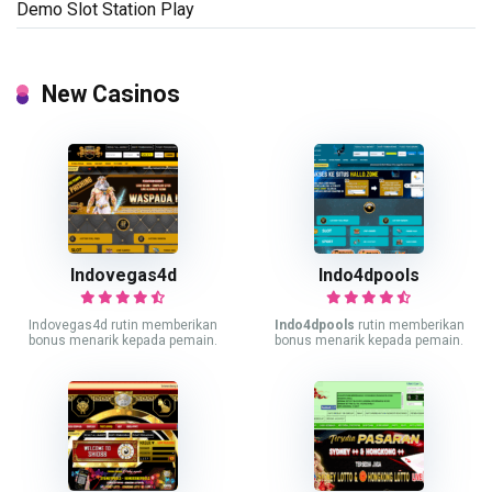
Demo Slot Station Play
New Casinos
Indovegas4d
Indo4dpools
Indovegas4d rutin memberikan
Indo4dpools
rutin memberikan
bonus menarik kepada pemain.
bonus menarik kepada pemain.