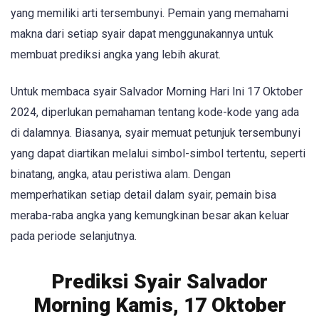
yang memiliki arti tersembunyi. Pemain yang memahami
makna dari setiap syair dapat menggunakannya untuk
membuat prediksi angka yang lebih akurat.
Untuk membaca syair Salvador Morning Hari Ini 17 Oktober
2024, diperlukan pemahaman tentang kode-kode yang ada
di dalamnya. Biasanya, syair memuat petunjuk tersembunyi
yang dapat diartikan melalui simbol-simbol tertentu, seperti
binatang, angka, atau peristiwa alam. Dengan
memperhatikan setiap detail dalam syair, pemain bisa
meraba-raba angka yang kemungkinan besar akan keluar
pada periode selanjutnya.
Prediksi Syair Salvador
Morning Kamis, 17 Oktober