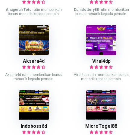
Anugerah Toto
rutin memberikan
Dunialottery88
rutin memberikan
bonus menarik kepada pemain.
bonus menarik kepada pemain.
Aksara4d
Viral4dp
Aksara4d rutin memberikan bonus
Viral4dp rutin memberikan bonus
menarik kepada pemain.
menarik kepada pemain.
Indoboss6d
MicroTogel88