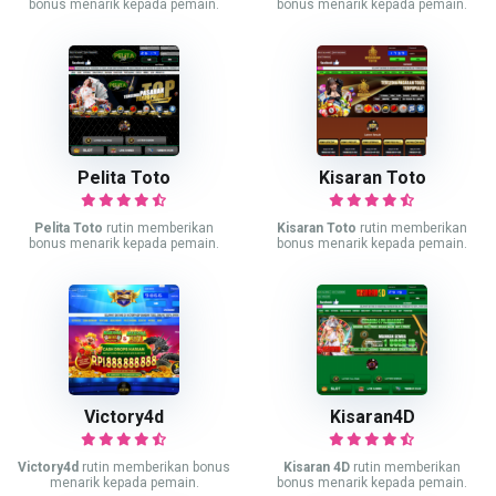
bonus menarik kepada pemain.
bonus menarik kepada pemain.
Pelita Toto
Kisaran Toto
Pelita Toto
rutin memberikan
Kisaran Toto
rutin memberikan
bonus menarik kepada pemain.
bonus menarik kepada pemain.
Victory4d
Kisaran4D
Victory4d
rutin memberikan bonus
Kisaran 4D
rutin memberikan
menarik kepada pemain.
bonus menarik kepada pemain.