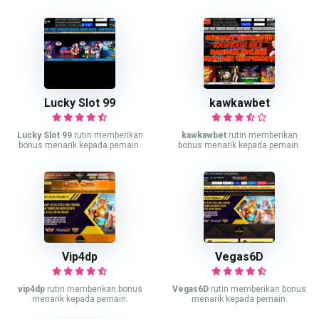
Lucky Slot 99
kawkawbet
Lucky Slot 99
rutin memberikan
kawkawbet
rutin memberikan
bonus menarik kepada pemain.
bonus menarik kepada pemain.
Vip4dp
Vegas6D
vip4dp
rutin memberikan bonus
Vegas6D
rutin memberikan bonus
menarik kepada pemain.
menarik kepada pemain.