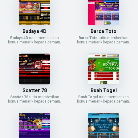
Budaya 4D
Barca Toto
Budaya 4D
rutin memberikan
Barca Toto
rutin memberikan
bonus menarik kepada pemain.
bonus menarik kepada pemain.
Scatter 78
Buah Togel
Scatter 78
rutin memberikan
Buah Togel
rutin memberikan
bonus menarik kepada pemain.
bonus menarik kepada pemain.