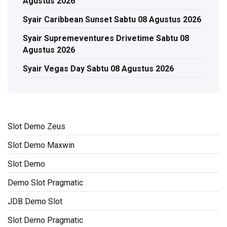
Agustus 2026
Syair Caribbean Sunset Sabtu 08 Agustus 2026
Syair Supremeventures Drivetime Sabtu 08
Agustus 2026
Syair Vegas Day Sabtu 08 Agustus 2026
Slot Demo Zeus
Slot Demo Maxwin
Slot Demo
Demo Slot Pragmatic
JDB Demo Slot
Slot Demo Pragmatic