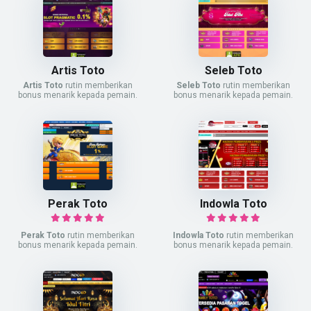
Artis Toto
Seleb Toto
Artis Toto
rutin memberikan
Seleb Toto
rutin memberikan
bonus menarik kepada pemain.
bonus menarik kepada pemain.
Perak Toto
Indowla Toto
Perak Toto
rutin memberikan
Indowla Toto
rutin memberikan
bonus menarik kepada pemain.
bonus menarik kepada pemain.