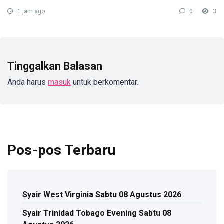
1 jam ago
0
3
Tinggalkan Balasan
Anda harus
masuk
untuk berkomentar.
Pos-pos Terbaru
Syair West Virginia Sabtu 08 Agustus 2026
Syair Trinidad Tobago Evening Sabtu 08