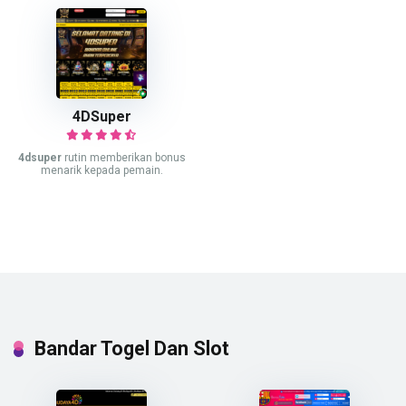
4DSuper
4dsuper
rutin memberikan bonus
menarik kepada pemain.
Bandar Togel Dan Slot