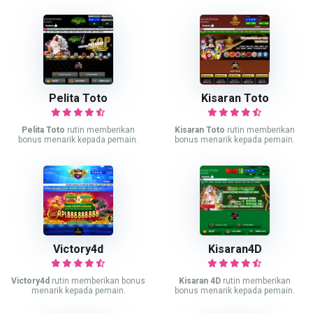
Pelita Toto
Kisaran Toto
Pelita Toto
rutin memberikan
Kisaran Toto
rutin memberikan
bonus menarik kepada pemain.
bonus menarik kepada pemain.
Victory4d
Kisaran4D
Victory4d
rutin memberikan bonus
Kisaran 4D
rutin memberikan
menarik kepada pemain.
bonus menarik kepada pemain.