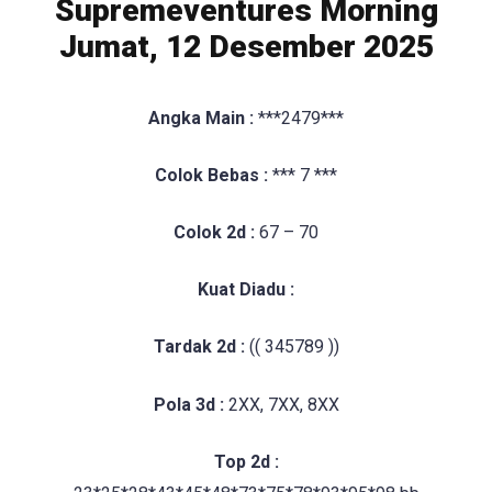
Supremeventures Morning
Jumat, 12 Desember 2025
Angka Main :
***2479***
Colok Bebas :
*** 7 ***
Colok 2d :
67 – 70
Kuat Diadu :
Tardak 2d :
(( 345789 ))
Pola 3d :
2XX, 7XX, 8XX
Top 2d :