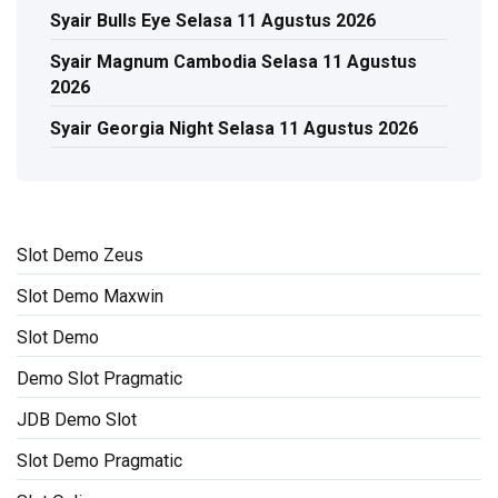
Syair Bulls Eye Selasa 11 Agustus 2026
Syair Magnum Cambodia Selasa 11 Agustus
2026
Syair Georgia Night Selasa 11 Agustus 2026
Slot Demo Zeus
Slot Demo Maxwin
Slot Demo
Demo Slot Pragmatic
JDB Demo Slot
Slot Demo Pragmatic