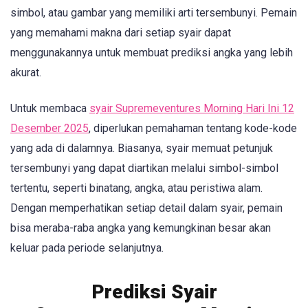
simbol, atau gambar yang memiliki arti tersembunyi. Pemain
yang memahami makna dari setiap syair dapat
menggunakannya untuk membuat prediksi angka yang lebih
akurat.
Untuk membaca
syair Supremeventures Morning Hari Ini 12
Desember 2025
, diperlukan pemahaman tentang kode-kode
yang ada di dalamnya. Biasanya, syair memuat petunjuk
tersembunyi yang dapat diartikan melalui simbol-simbol
tertentu, seperti binatang, angka, atau peristiwa alam.
Dengan memperhatikan setiap detail dalam syair, pemain
bisa meraba-raba angka yang kemungkinan besar akan
keluar pada periode selanjutnya.
Prediksi Syair