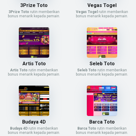
3Prize Toto
Vegas Togel
3Prize Toto
rutin memberikan
Vegas Togel
rutin memberikan
bonus menarik kepada pemain.
bonus menarik kepada pemain.
Artis Toto
Seleb Toto
Artis Toto
rutin memberikan
Seleb Toto
rutin memberikan
bonus menarik kepada pemain.
bonus menarik kepada pemain.
Budaya 4D
Barca Toto
Budaya 4D
rutin memberikan
Barca Toto
rutin memberikan
bonus menarik kepada pemain.
bonus menarik kepada pemain.