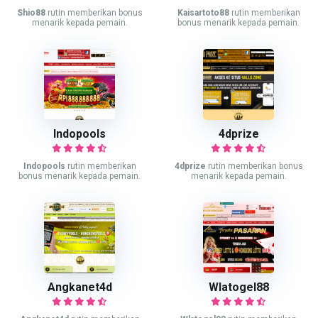
Shio88
rutin memberikan bonus
Kaisartoto88
rutin memberikan
menarik kepada pemain.
bonus menarik kepada pemain.
Indopools
4dprize
Indopools
rutin memberikan
4dprize
rutin memberikan bonus
bonus menarik kepada pemain.
menarik kepada pemain.
Angkanet4d
Wlatogel88