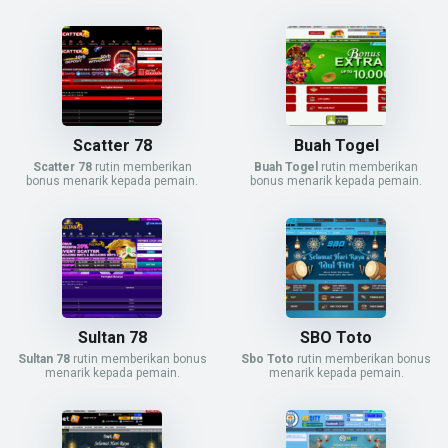
Scatter 78
Buah Togel
Scatter 78
rutin memberikan
Buah Togel
rutin memberikan
bonus menarik kepada pemain.
bonus menarik kepada pemain.
Sultan 78
SBO Toto
Sultan 78
rutin memberikan bonus
Sbo Toto
rutin memberikan bonus
menarik kepada pemain.
menarik kepada pemain.