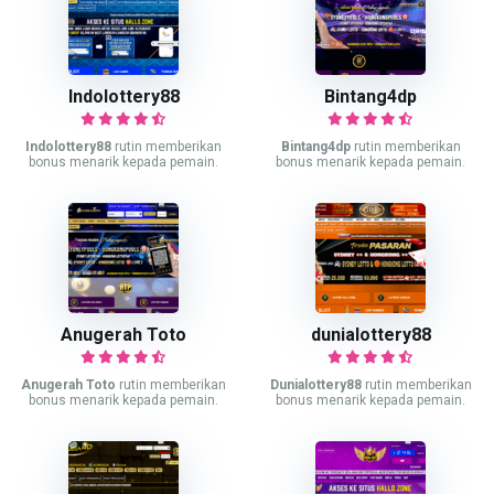
Indolottery88
Bintang4dp
Indolottery88
rutin memberikan
Bintang4dp
rutin memberikan
bonus menarik kepada pemain.
bonus menarik kepada pemain.
Anugerah Toto
dunialottery88
Anugerah Toto
rutin memberikan
Dunialottery88
rutin memberikan
bonus menarik kepada pemain.
bonus menarik kepada pemain.