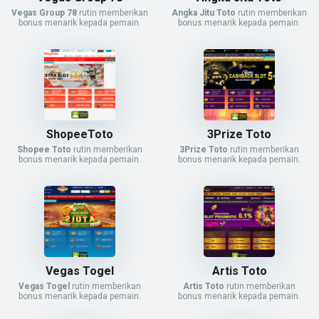
Vegas Group 78
rutin memberikan
Angka Jitu
Toto
rutin memberikan
bonus menarik kepada pemain.
bonus menarik kepada pemain.
ShopeeToto
3Prize Toto
Shopee Toto
rutin memberikan
3Prize Toto
rutin memberikan
bonus menarik kepada pemain.
bonus menarik kepada pemain.
Vegas Togel
Artis Toto
Vegas Togel
rutin memberikan
Artis Toto
rutin memberikan
bonus menarik kepada pemain.
bonus menarik kepada pemain.