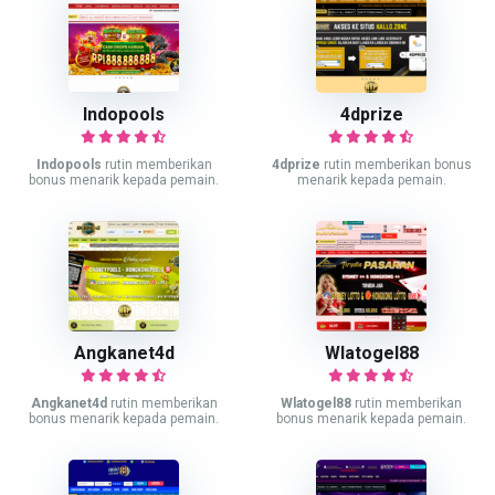
Indopools
4dprize
Indopools
rutin memberikan
4dprize
rutin memberikan bonus
bonus menarik kepada pemain.
menarik kepada pemain.
Angkanet4d
Wlatogel88
Angkanet4d
rutin memberikan
Wlatogel88
rutin memberikan
bonus menarik kepada pemain.
bonus menarik kepada pemain.