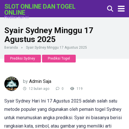
SLOT ONLINE DAN TOGEL
ONLINE
Prediksi Hari ini
Syair Sydney Minggu 17
Agustus 2025
Beranda
»
Syair Sydney Minggu 17 Agustus 2025
Prediksi Sydney
Prediksi Togel
by
Admin Saja
12 bulan ago
0
119
Syair Sydney Hari Ini 17 Agustus 2025 adalah salah satu
metode populer yang digunakan oleh pemain togel Sydney
untuk merumuskan angka prediksi. Syair ini biasanya berisi
rangkaian kata, simbol, atau gambar yang memiliki arti