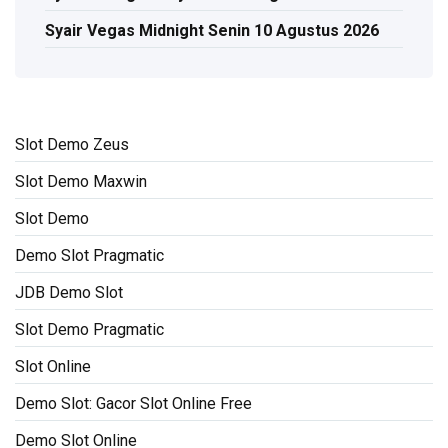
Syair Vegas Midnight Senin 10 Agustus 2026
Slot Demo Zeus
Slot Demo Maxwin
Slot Demo
Demo Slot Pragmatic
JDB Demo Slot
Slot Demo Pragmatic
Slot Online
Demo Slot: Gacor Slot Online Free
Demo Slot Online